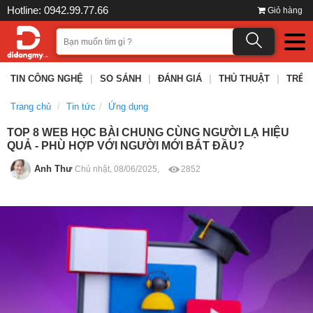
Hotline: 0942.99.77.66
Giỏ hàng
TIN CÔNG NGHỆ
|
SO SÁNH
|
ĐÁNH GIÁ
|
THỦ THUẬT
|
TRÊN
Trang chủ
Tin tức
Ứng dụng
TOP 8 WEB HỌC BÀI CHUNG CÙNG NGƯỜI LẠ HIỆU
QUẢ - PHÙ HỢP VỚI NGƯỜI MỚI BẮT ĐẦU?
Anh Thư
Chủ nhật, 08/06/2025,
2852