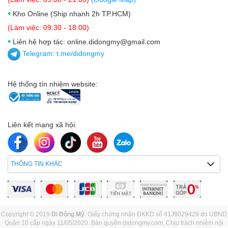
•
Kho Online (Ship nhanh 2h TP.HCM)
(Làm việc: 09:30 - 18:00)
•
Liên hệ hợp tác: online.didongmy@gmail.com
Telegram:
t.me/didongmy
Hệ thống tín nhiệm website:
Liên kết mạng xã hội:
THÔNG TIN KHÁC
Copyright © 2019
Di Động Mỹ
. Giấy chứng nhận ĐKKD số 41J8029429 do UBND
Quận 10 cấp ngày 11/05/2020. Bản quyền didongmy.com, Chịu trách nhiệm nội