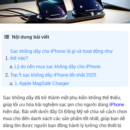
Nội dung bài viết
Sạc không dây cho iPhone là gì và hoạt động như
thế nào?
Lý do nên mua sạc không dây cho iPhone
Top 5 sạc không dây iPhone tốt nhất 2025
1. Apple MagSafe Charger
2. Đế sạc Anker MagGo 3 trong 1 gập B25M8
Sạc không dây đã trở thành một phụ kiện không thể thiếu,
3. Đế sạc Belkin BoostCharge Pro 3-in-1
giúp tối ưu hóa trải nghiệm sạc pin cho người dùng
iPhone
4. Sạc không dây Aukey LC-MC311
hiện đại. Bài viết dưới đây Di Động Mỹ sẽ chia sẻ cách chọn
5. Đế sạc Anker không dây Cube Magsafe 3 in 1
mua cho đến danh sách các sản phẩm tốt nhất, giúp bạn dễ
dàng tìm được người bạn đồng hành lý tưởng cho thiết bị
Tiêu chí chọn mua sạc không dây cho iPhone