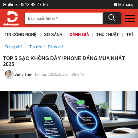
Hotline: 0942.99.77.66
Giỏ hàng
TIN CÔNG NGHỆ
|
SO SÁNH
|
ĐÁNH GIÁ
|
THỦ THUẬT
|
TRÊN
Trang chủ
Tin tức
Đánh giá
TOP 5 SẠC KHÔNG DÂY IPHONE ĐÁNG MUA NHẤT
2025
Anh Thư
Thứ hai, 13/10/2025,
849