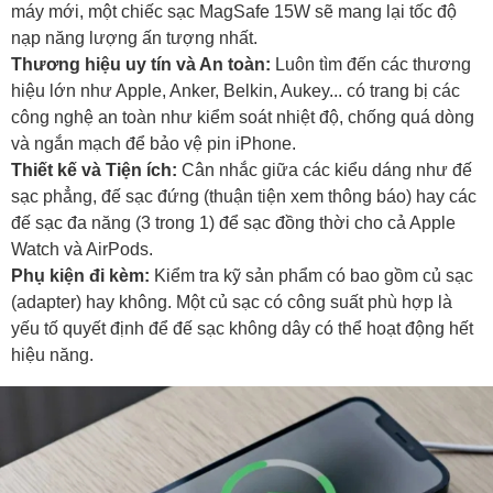
máy mới, một chiếc sạc MagSafe 15W sẽ mang lại tốc độ
nạp năng lượng ấn tượng nhất.
Thương hiệu uy tín và An toàn:
Luôn tìm đến các thương
hiệu lớn như Apple, Anker, Belkin, Aukey... có trang bị các
công nghệ an toàn như kiểm soát nhiệt độ, chống quá dòng
và ngắn mạch để bảo vệ pin iPhone.
Thiết kế và Tiện ích:
Cân nhắc giữa các kiểu dáng như đế
sạc phẳng, đế sạc đứng (thuận tiện xem thông báo) hay các
đế sạc đa năng (3 trong 1) để sạc đồng thời cho cả Apple
Watch và AirPods.
Phụ kiện đi kèm:
Kiểm tra kỹ sản phẩm có bao gồm củ sạc
(adapter) hay không. Một củ sạc có công suất phù hợp là
yếu tố quyết định để đế sạc không dây có thể hoạt động hết
hiệu năng.