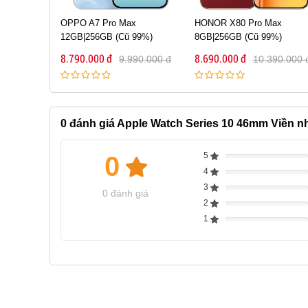
99% | Quốc Tế
x
HONOR X80 Pro Max
Google Pixel 9a 128GB (Cũ
99%)
8GB|256GB (Cũ 99%)
99%)
8.690.000 đ
8.790.000 đ
90.000 đ
10.390.000 đ
13.490.000 
0
đánh giá Apple Watch Series 10 46mm Viền n
5
0
Complete
4
Complete
3
Complete
0 đánh giá
2
Complete
1
Complete