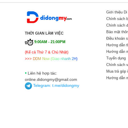
Giới thiệu D
Chính sách 
Chính sách đổ
Bảo mật thôn
THỜI GIAN LÀM VIỆC
Điều khoản 
9:00AM - 21:00PM
Hướng dẫn t
Hướng dẫn m
(Kể cả Thứ 7 & Chủ Nhật)
Tuyển dụng
>
>
>
D
D
M
N
o
w
(
G
i
a
o
n
h
a
n
h
2
H
)
Chính sách v
Mua trả góp 
•
Liên hệ hợp tác:
Hướng dẫn m
online.didongmy@gmail.com
Telegram:
t.me/didongmy