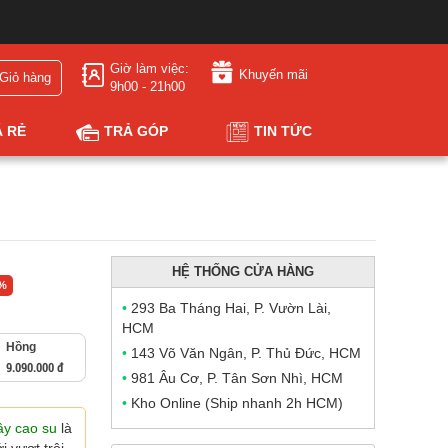
Giờ làm việc:
Khuyến mãi
Giỏ hàng
9h00 - 21h00
Á RẺ
TRẢ GÓP
TIN TỨC
HỆ THỐNG CỬA HÀNG
0%
•
293 Ba Tháng Hai, P. Vườn Lài,
HCM
Hồng
•
143 Võ Văn Ngân, P. Thủ Đức, HCM
9.090.000 đ
•
981 Âu Cơ, P. Tân Sơn Nhì, HCM
•
Kho Online (Ship nhanh 2h HCM)
y cao su
là