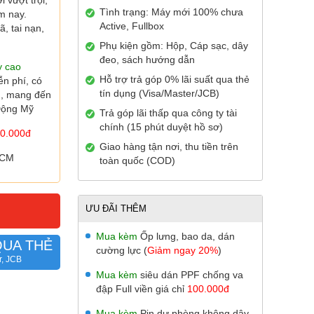
 vượt trội,
Tình trạng: Máy mới 100% chưa
m nay.
Active, Fullbox
ã, tai nạn,
Phụ kiện gồm: Hộp, Cáp sạc, dây
đeo, sách hướng dẫn
y cao
Hỗ trợ trả góp 0% lãi suất qua thẻ
ễn phí, có
tín dụng (Visa/Master/JCB)
ng, mang đến
 Động Mỹ
Trả góp lãi thấp qua công ty tài
chính (15 phút duyệt hồ sơ)
0.000đ
Giao hàng tận nơi, thu tiền trên
HCM
toàn quốc (COD)
ƯU ĐÃI THÊM
Mua kèm
Ốp lưng, bao da, dán
QUA THẺ
cường lực (
Giảm ngay 20%
)
r, JCB
Mua kèm
siêu dán PPF chống va
đập Full viền giá chỉ
100.000đ
Mua kèm
Pin dự phòng không dây