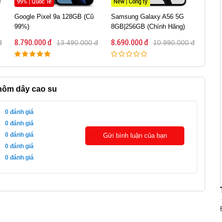
New | Công ty
99% | Quốc Tế
Samsung Galaxy A56 5G
iPhone 12 Pro 256GB (Cũ
OPPO
8GB|256GB (Chính Hãng)
99%)
12GB
8.690.000 đ
8.790.000 đ
8.79
đ
10.990.000 đ
11.490.000 đ
hôm dây cao su
0
đánh giá
0
đánh giá
0
đánh giá
Gửi bình luận của bạn
0
đánh giá
0
đánh giá