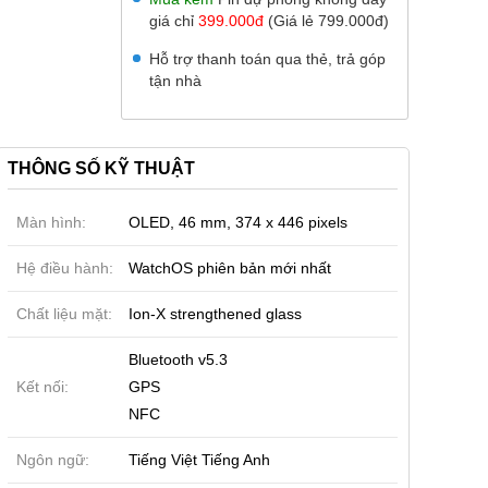
giá chỉ
399.000đ
(Giá lẻ 799.000đ)
Hỗ trợ thanh toán qua thẻ, trả góp
tận nhà
THÔNG SỐ KỸ THUẬT
Màn hình:
OLED, 46 mm, 374 x 446 pixels
Hệ điều hành:
WatchOS phiên bản mới nhất
Chất liệu mặt:
Ion-X strengthened glass
Bluetooth v5.3
Kết nối:
GPS
NFC
Ngôn ngữ:
Tiếng Việt Tiếng Anh