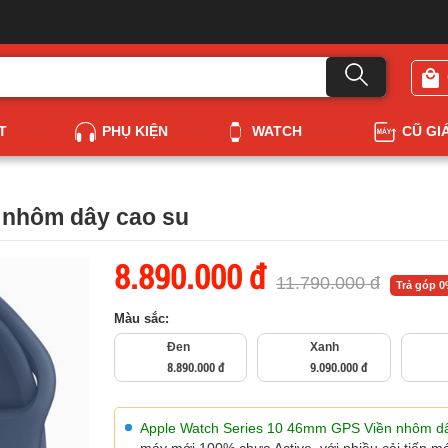
T
PHỤ KIỆN
WATCH
CŨ GI
 nhôm dây cao su
8.890.000 đ
11.790.000 đ
Trả góp 
Màu sắc:
Đen
Xanh
8.890.000 đ
9.090.000 đ
Apple Watch Series 10 46mm GPS Viền nhôm dâ