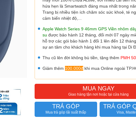
máy mới 100% chưa Active, với nhiều cải tiến mới
hứa hẹn là Smartwatch đáng mua nhất trong nă
Trang bị nhiều tiện ích chăm sóc sức khoẻ, té ng
cảm biến nhiệt độ,...
Apple Watch Series 9 46mm GPS Viền nhôm dâ
su
được bảo hành 12 tháng
, đổi mới 07 ngày mi
hỗ trợ các gói bảo hành 1 đổi 1 lên đến 12 thá
sự an tâm cho khách hàng khi mua hàng tại Di
Thu cũ lên đời không bù tiền, tặng thêm
PMH 50
Giảm thêm
100.000đ
khi mua Online ngoài TP.
MUA NGAY
Giao hàng tận nơi hoặc tại cửa hàng
TRẢ GÓP
TRẢ GÓP 
Mua trả góp lãi suất thấp
Visa, Maste