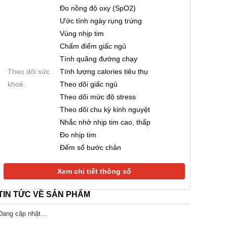
99% | Quốc Tế
Đo nồng độ oxy (SpO2)
 A7 Pro Max
HONOR X80 Pro Max
Google Pixel 
Ước tính ngày rụng trứng
|256GB (Cũ 99%)
8GB|256GB (Cũ 99%)
99%)
Vùng nhịp tim
0.000 đ
8.690.000 đ
8.790.000 đ
9.990.000 đ
10.390.000 đ
Chấm điểm giấc ngủ
Tính quãng đường chạy
Theo dõi sức
Tính lượng calories tiêu thụ
khoẻ:
Theo dõi giấc ngủ
Theo dõi mức độ stress
Theo dõi chu kỳ kinh nguyệt
Nhắc nhở nhịp tim cao, thấp
Đo nhịp tim
Đếm số bước chân
Xem chi tiết thông số
TIN TỨC VỀ SẢN PHẨM
Đang cập nhật...