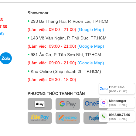
Showroom
:
66
•
293 Ba Tháng Hai, P. Vườn Lài, TP.HCM
7.66
(Làm việc: 09:00 - 21:00)
(Google Map)
A)
•
143 Võ Văn Ngân, P. Thủ Đức, TP.HCM
(Làm việc: 09:00 - 21:00)
(Google Map)
•
981 Âu Cơ, P. Tân Sơn Nhì, TP.HCM
(Làm việc: 09:00 - 21:00)
(Google Map)
•
Kho Online (Ship nhanh 2h TP.HCM)
(Làm việc: 09:30 - 18:00)
Chat Zalo
(9h00 - 21h00)
PHƯƠNG THỨC THANH TOÁN
Messenger
(9h00 - 21h00)
0942.99.77.66
(9h00 - 21h00)