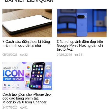
7 Cách sửa điện thoại bị trắng
Cách chụp ảnh đêm đẹp trên
màn hình cực dễ tại nhà
Google Pixel: Hướng dẫn chi
tiết từ A-Z
08/08/2026
32
04/08/2026
38
Cách tạo iCon cho iPhone đẹp,
độc đáo bằng phím tắt,
Micon.io và X Icon Changer
24/07/2026
61