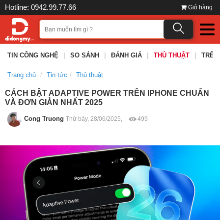
Hotline: 0942.99.77.66
Giỏ hàng
TIN CÔNG NGHỆ
|
SO SÁNH
|
ĐÁNH GIÁ
|
THỦ THUẬT
|
TRÊN
Trang chủ
Tin tức
Thủ thuật
CÁCH BẬT ADAPTIVE POWER TRÊN IPHONE CHUẨN
VÀ ĐƠN GIẢN NHẤT 2025
Cong Truong
Thứ bảy, 28/06/2025,
499