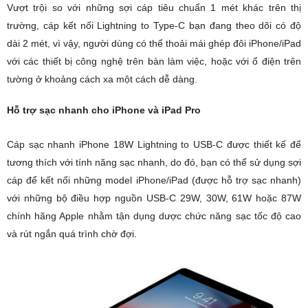
Vượt trội so với những sợi cáp tiêu chuẩn 1 mét khác trên thị
trường, cáp kết nối Lightning to Type-C bạn đang theo dõi có độ
dài 2 mét, vì vậy, người dùng có thể thoải mái ghép đôi iPhone/iPad
với các thiết bị công nghệ trên bàn làm việc, hoặc với ổ điện trên
tường ở khoảng cách xa một cách dễ dàng.
Hỗ trợ sạc nhanh cho iPhone và iPad Pro
Cáp sạc nhanh iPhone 18W Lightning to USB-C được thiết kế để
tương thích với tính năng sạc nhanh, do đó, bạn có thể sử dụng sợi
cáp để kết nối những model iPhone/iPad (được hỗ trợ sạc nhanh)
với những bộ điều hợp nguồn USB-C 29W, 30W, 61W hoặc 87W
chính hãng Apple nhằm tận dụng dược chức năng sạc tốc độ cao
và rút ngắn quá trình chờ đợi.