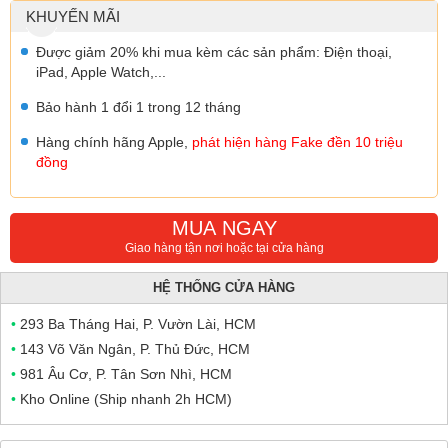
KHUYẾN MÃI
Được giảm 20% khi mua kèm các sản phẩm: Điện thoại,
iPad, Apple Watch,...
Bảo hành 1 đổi 1 trong 12 tháng
Hàng chính hãng Apple,
phát hiện hàng Fake đền 10 triệu
đồng
MUA NGAY
Giao hàng tận nơi hoặc tại cửa hàng
HỆ THỐNG CỬA HÀNG
•
293 Ba Tháng Hai, P. Vườn Lài, HCM
•
143 Võ Văn Ngân, P. Thủ Đức, HCM
•
981 Âu Cơ, P. Tân Sơn Nhì, HCM
•
Kho Online (Ship nhanh 2h HCM)