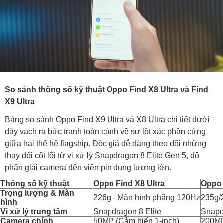
So sánh thông số kỹ thuật Oppo Find X8 Ultra và Find
X9 Ultra
Bảng so sánh Oppo Find X9 Ultra và X8 Ultra chi tiết dưới
đây vạch ra bức tranh toàn cảnh về sự lột xác phần cứng
giữa hai thế hệ flagship. Độc giả dễ dàng theo dõi những
thay đổi cốt lõi từ vi xử lý Snapdragon 8 Elite Gen 5, độ
phân giải camera đến viên pin dung lượng lớn.
Thông số kỹ thuật
Oppo Find X8 Ultra
Oppo 
Trọng lượng & Màn
226g - Màn hình phẳng 120Hz
235g/
hình
Vi xử lý trung tâm
Snapdragon 8 Elite
Snapd
Camera chính
50MP (Cảm biến 1-inch)
200MP