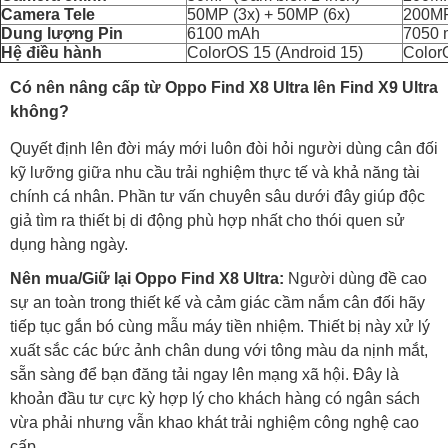
Camera Tele
50MP (3x) + 50MP (6x)
200MP
Dung lượng Pin
6100 mAh
7050
Hệ điều hành
ColorOS 15 (Android 15)
Color
Có nên nâng cấp từ Oppo Find X8 Ultra lên Find X9 Ultra
không?
Quyết định lên đời máy mới luôn đòi hỏi người dùng cân đối
kỹ lưỡng giữa nhu cầu trải nghiệm thực tế và khả năng tài
chính cá nhân. Phần tư vấn chuyên sâu dưới đây giúp độc
giả tìm ra thiết bị di động phù hợp nhất cho thói quen sử
dụng hàng ngày.
Nên mua/Giữ lại Oppo Find X8 Ultra:
Người dùng đề cao
sự an toàn trong thiết kế và cảm giác cầm nắm cân đối hãy
tiếp tục gắn bó cùng mẫu máy tiền nhiệm. Thiết bị này xử lý
xuất sắc các bức ảnh chân dung với tông màu da nịnh mắt,
sẵn sàng để bạn đăng tải ngay lên mạng xã hội. Đây là
khoản đầu tư cực kỳ hợp lý cho khách hàng có ngân sách
vừa phải nhưng vẫn khao khát trải nghiệm công nghệ cao
cấp.