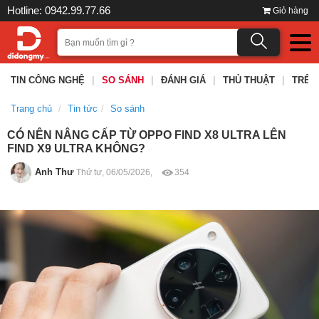
Hotline: 0942.99.77.66
Giỏ hàng
TIN CÔNG NGHỆ
|
SO SÁNH
|
ĐÁNH GIÁ
|
THỦ THUẬT
|
TRÊN
Trang chủ
Tin tức
So sánh
CÓ NÊN NÂNG CẤP TỪ OPPO FIND X8 ULTRA LÊN
FIND X9 ULTRA KHÔNG?
Anh Thư
Thứ tư, 06/05/2026,
354