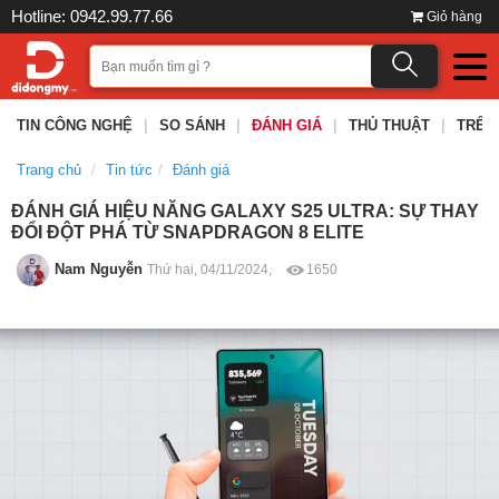
Hotline: 0942.99.77.66
Giỏ hàng
TIN CÔNG NGHỆ
|
SO SÁNH
|
ĐÁNH GIÁ
|
THỦ THUẬT
|
TRÊN
Trang chủ
Tin tức
Đánh giá
ĐÁNH GIÁ HIỆU NĂNG GALAXY S25 ULTRA: SỰ THAY
ĐỔI ĐỘT PHÁ TỪ SNAPDRAGON 8 ELITE
Nam Nguyễn
Thứ hai, 04/11/2024,
1650