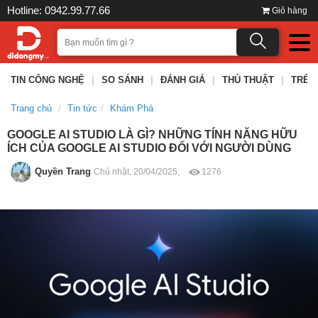
Hotline: 0942.99.77.66
Giỏ hàng
TIN CÔNG NGHỆ
|
SO SÁNH
|
ĐÁNH GIÁ
|
THỦ THUẬT
|
TRÊN
Trang chủ
Tin tức
Khám Phá
GOOGLE AI STUDIO LÀ GÌ? NHỮNG TÍNH NĂNG HỮU
ÍCH CỦA GOOGLE AI STUDIO ĐỐI VỚI NGƯỜI DÙNG
Quyền Trang
Chủ nhật, 20/04/2025,
1276