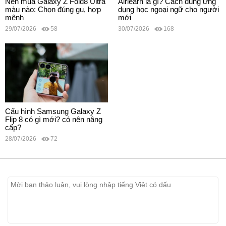
Nên mua Galaxy Z Fold8 Ultra
Airlearn là gì? Cách dùng ứng
màu nào: Chọn đúng gu, hợp
dụng học ngoại ngữ cho người
mệnh
mới
29/07/2026
58
30/07/2026
168
Cấu hình Samsung Galaxy Z
Flip 8 có gì mới? có nên nâng
cấp?
28/07/2026
72