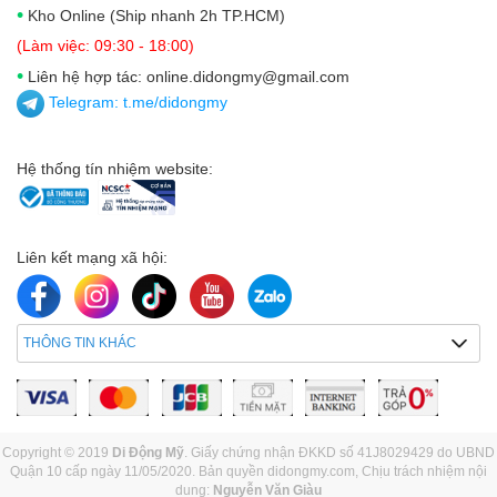
•
Kho Online (Ship nhanh 2h TP.HCM)
(Làm việc: 09:30 - 18:00)
•
Liên hệ hợp tác: online.didongmy@gmail.com
Telegram:
t.me/didongmy
Hệ thống tín nhiệm website:
Liên kết mạng xã hội:
THÔNG TIN KHÁC
Copyright © 2019
Di Động Mỹ
. Giấy chứng nhận ĐKKD số 41J8029429 do UBND
Quận 10 cấp ngày 11/05/2020. Bản quyền didongmy.com, Chịu trách nhiệm nội
dung:
Nguyễn Văn Giàu