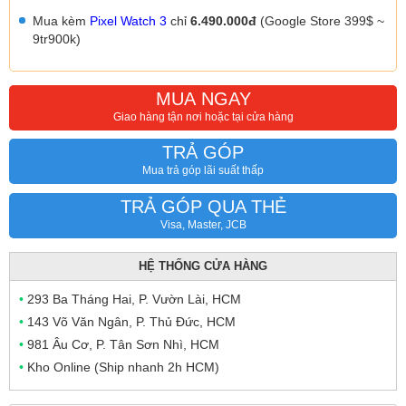
Mua kèm
Pixel Watch 3
chỉ
6.490.000đ
(Google Store 399$ ~
9tr900k)
MUA NGAY
Giao hàng tận nơi hoặc tại cửa hàng
TRẢ GÓP
Mua trả góp lãi suất thấp
TRẢ GÓP QUA THẺ
Visa, Master, JCB
HỆ THỐNG CỬA HÀNG
•
293 Ba Tháng Hai, P. Vườn Lài, HCM
•
143 Võ Văn Ngân, P. Thủ Đức, HCM
•
981 Âu Cơ, P. Tân Sơn Nhì, HCM
•
Kho Online (Ship nhanh 2h HCM)