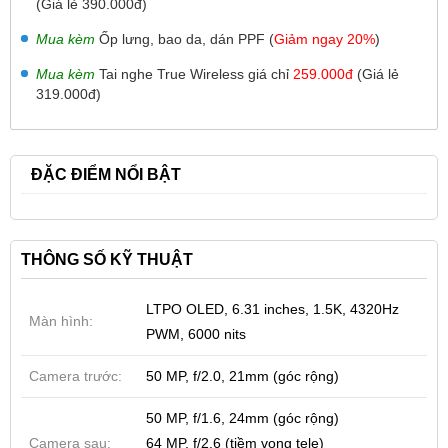
(Giá lẻ 390.000đ)
Mua kèm
Ốp lưng, bao da, dán PPF (
Giảm ngay 20%
)
Mua kèm
Tai nghe True Wireless giá chỉ
259.000đ
(Giá lẻ
319.000đ)
ĐẶC ĐIỂM NỔI BẬT
THÔNG SỐ KỸ THUẬT
LTPO OLED, 6.31 inches, 1.5K, 4320Hz
Màn hình:
PWM, 6000 nits
Camera trước:
50 MP, f/2.0, 21mm (góc rộng)
50 MP, f/1.6, 24mm (góc rộng)
Camera sau:
64 MP, f/2.6 (tiềm vọng tele)