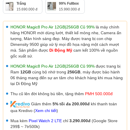
Trắng
99% Fullbox
15.690.000 đ
15.990.000 đ
HONOR Magic8 Pro Air 12GB|256GB Cũ 99%
là máy chính
hãng HONOR mới dùng lướt, thiết kế mỏng nhẹ, Camera ấn
tượng, Màn hình sáng đẹp.
Máy được trang bị con chip
Dimensity 9500
giúp xử lý mọi đồ họa nặng một cách mượt
mà. Sản phẩm được
Di Động Mỹ
cam kết 100% về nguồn
gốc xuất sứ.
HONOR Magic8 Pro Air
12GB|256GB Cũ 99%
được trang bị
Ram
12GB
cùng bộ nhớ trong
256GB
, máy được
bảo hành
06 tháng mang đến sự an tâm cho khách hàng khi mua hàng
tại Di Động Mỹ
Thu cũ lên đời không bù tiền, tặng thêm
PMH 500.000đ
Giảm thêm
5% tối đa 200.000đ
khi thanh toán
qua Kredivo (
Xem chi tiết
)
Mua kèm
Pixel Watch 2 LTE
chỉ
3.290.000đ
(Google Store
299$ ~ 7tr500k)