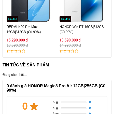
Tin đồn
Tin đồn
REDMI K90 Pro Max
HONOR Win RT 16GB|512GB
16GB|512GB (Cũ 99%)
(Cũ 99%)
15.290.000 đ
13.590.000 đ
18.590.000 đ
14.990.000 đ
TIN TỨC VỀ SẢN PHẨM
Đang cập nhật...
0
đánh giá HONOR Magic8 Pro Air 12GB|256GB (Cũ
99%)
5
0
0
Complete
4
0
Complete
3
0