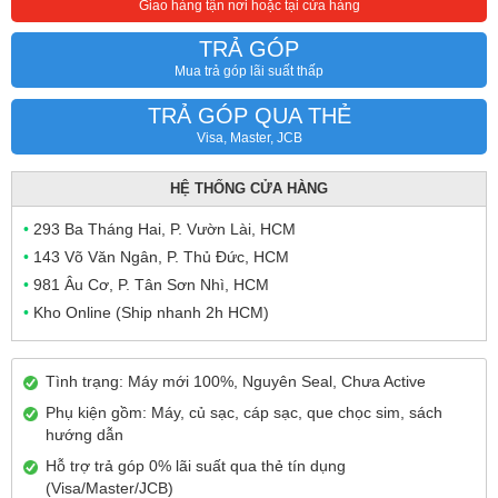
Giao hàng tận nơi hoặc tại cửa hàng
TRẢ GÓP
Mua trả góp lãi suất thấp
TRẢ GÓP QUA THẺ
Visa, Master, JCB
HỆ THỐNG CỬA HÀNG
•
293 Ba Tháng Hai, P. Vườn Lài, HCM
•
143 Võ Văn Ngân, P. Thủ Đức, HCM
•
981 Âu Cơ, P. Tân Sơn Nhì, HCM
•
Kho Online (Ship nhanh 2h HCM)
Tình trạng: Máy mới 100%, Nguyên Seal, Chưa Active
Phụ kiện gồm: Máy, củ sạc, cáp sạc, que chọc sim, sách
hướng dẫn
Hỗ trợ trả góp 0% lãi suất qua thẻ tín dụng
(Visa/Master/JCB)