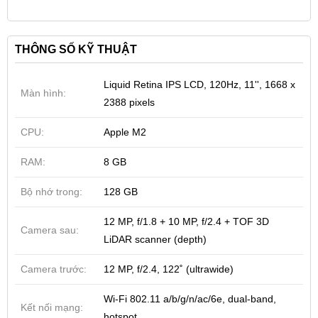
thể nhiều bạn sẽ cảm thấy nhàm chán.
THÔNG SỐ KỸ THUẬT
Liquid Retina IPS LCD, 120Hz, 11'', 1668 x
Màn hình:
2388 pixels
CPU:
Apple M2
RAM:
8 GB
Bộ nhớ trong:
128 GB
Thiết kế trên iPad Pro
12 MP, f/1.8 + 10 MP, f/2.4 + TOF 3D
Khác với phiên bản iPad Gen 10, Apple đã không thay
Camera sau:
LiDAR scanner (depth)
đổi thiết kế của iPad Pro trong nhiều năm và iPad Pro
2022 M2 11 inch 128GB (Wifi) cũng không phải ngoại
Camera trước:
12 MP, f/2.4, 122˚ (ultrawide)
lệ. iPad Pro 2022 M2 11 inch 128GB (Wifi) sở hữu
Wi-Fi 802.11 a/b/g/n/ac/6e, dual-band,
khung kim loại được chế tạo từ nhôm tái chế cao cấp
Kết nối mạng:
hotspot