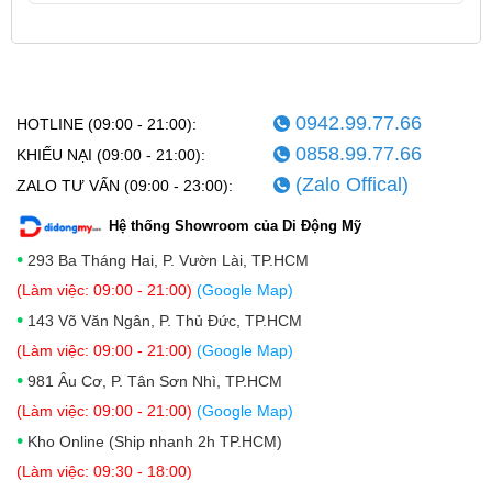
0942.99.77.66
HOTLINE (09:00 - 21:00):
0858.99.77.66
Ngoài ra, iPad Pro được bao phủ bên trong bởi rất
KHIẾU NẠI (09:00 - 21:00):
(Zalo Offical)
nhiều nam châm giúp cho việc kết nối với phụ kiện
ZALO TƯ VẤN (09:00 - 23:00):
được dễ dàng như bàn phím Magic Keyboard. Hệ
Hệ thống Showroom của Di Động Mỹ
thống nam châm này sẽ giữ chiếc iPad Pro của bạn lơ
•
293 Ba Tháng Hai, P. Vườn Lài, TP.HCM
lửng trên không cực kỳ chắc chắn mà không sợ rơi
(Làm việc: 09:00 - 21:00)
(Google Map)
rớt. Đồng thời, các phụ kiện khác của chính Apple hay
•
143 Võ Văn Ngân, P. Thủ Đức, TP.HCM
phụ kiện bên thứ 3 tận dụng hệ thống nam châm này
(Làm việc: 09:00 - 21:00)
(Google Map)
cũng rất tốt.
•
981 Âu Cơ, P. Tân Sơn Nhì, TP.HCM
(Làm việc: 09:00 - 21:00)
(Google Map)
Về tổng thể, iPad Pro 2022 M2 11 inch 128GB (Wifi)
•
Kho Online (Ship nhanh 2h TP.HCM)
mang tới độ mỏng ấn tượng chỉ 5.9mm, mỏng hơn rất
(Làm việc: 09:30 - 18:00)
nhiều so với hàng loạt điện thoại ngày nay. Cùng với