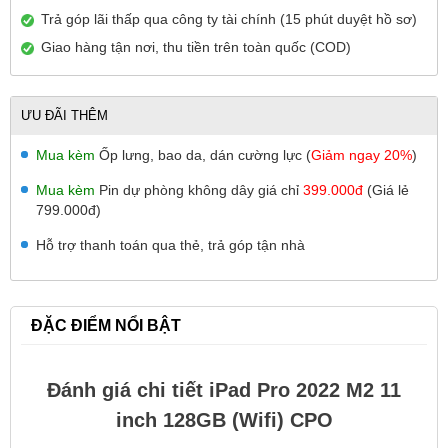
Trả góp lãi thấp qua công ty tài chính (15 phút duyệt hồ sơ)
Giao hàng tận nơi, thu tiền trên toàn quốc (COD)
ƯU ĐÃI THÊM
Mua kèm
Ốp lưng, bao da, dán cường lực (
Giảm ngay 20%
)
Mua kèm
Pin dự phòng không dây giá chỉ
399.000đ
(Giá lẻ
799.000đ)
Hỗ trợ thanh toán qua thẻ, trả góp tận nhà
ĐẶC ĐIỂM NỔI BẬT
Đánh giá chi tiết iPad Pro 2022 M2 11
inch 128GB (Wifi) CPO