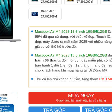
27.490.000 đ
27.490.000 đ
Xanh đen
27.490.000 đ
Macbook Air M4 2025 13.6 inch 16GB/512GB
là
99% đã qua sử dụng, với thiết kế đẹp, Touch ID
đẹp, máy được ra mắt năm 2025 với nhiều nâng
giá so với thế hệ trước đó.
Macbook Air M4 2025
13.6
inch 16GB/512
GB
đ
hành 06 tháng
, đổi mới 33 ngày miễn phí, có hỗ
bảo hành 1 đổi 1 lên đến 12 tháng, mang đến s
cho khách hàng khi mua hàng tại Di Động Mỹ
Thu cũ lên đời không bù tiền, tặng thêm
PMH 50
MUA NGAY
Giao hàng tận nơi hoặc tại cửa hàng
TRẢ GÓP
TRẢ GÓP 