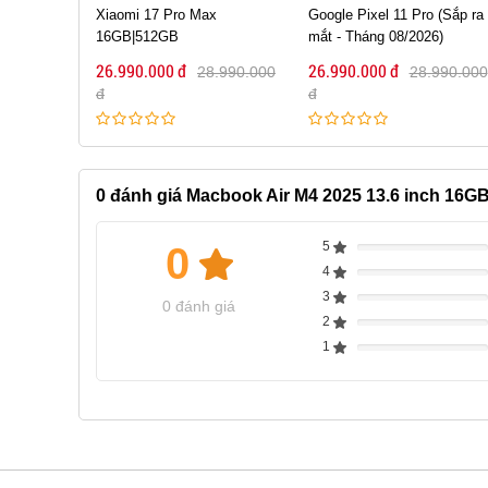
x
Google Pixel 11 Pro (Sắp ra
iPhone 17 Pro 256GB (Cũ
mắt - Tháng 08/2026)
99%)
26.990.000 đ
27.190.000 đ
8.990.000
28.990.000
33.990.000
đ
đ
0
đánh giá Macbook Air M4 2025 13.6 inch 16G
5
0
Complete
4
Complete
3
Complete
0 đánh giá
2
Complete
1
Complete