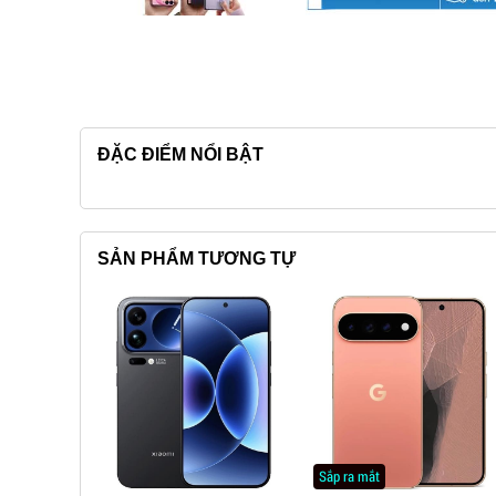
ĐẶC ĐIỂM NỔI BẬT
SẢN PHẨM TƯƠNG TỰ
Sắp ra mắt
99% | Quốc Tế