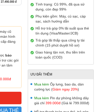
27.490.000 đ
Tình trạng: Cũ 99%, đã qua sử
dụng, còn đẹp 99%
Phụ kiện gồm: Máy, củ sạc, cáp
sạc, sách hướng dẫn
Hỗ trợ trả góp 0% lãi suất qua thẻ
 máy cũ
tín dụng (Visa/Master/JCB)
, màn hình
Trả góp lãi thấp qua công ty tài
 cấp đáng
chính (15 phút duyệt hồ sơ)
Giao hàng tận nơi, thu tiền trên
ược
bảo
toàn quốc (COD)
 trợ các gói
ự an tâm
ƯU ĐÃI THÊM
0.000đ
Mua kèm
Ốp lưng, bao da, dán
cường lực (
Giảm ngay 20%
)
Mua kèm
Pin dự phòng không dây
giá chỉ
399.000đ
(Giá lẻ 799.000đ)
QUA THẺ
Hỗ trợ thanh toán qua thẻ, trả góp