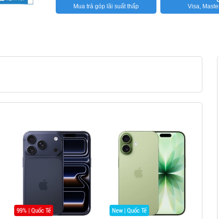
Mua trả góp lãi suất thấp
Visa, Maste
New | Quốc Tế
New | Hàng Mỹ