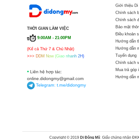
Giới thiệu D
Chính sách 
Chính sách đổ
Bảo mật thôn
THỜI GIAN LÀM VIỆC
Điều khoản 
9:00AM - 21:00PM
Hướng dẫn t
Hướng dẫn m
(Kể cả Thứ 7 & Chủ Nhật)
Tuyển dụng
>
>
>
D
D
M
N
o
w
(
G
i
a
o
n
h
a
n
h
2
H
)
Chính sách v
Mua trả góp 
•
Liên hệ hợp tác:
Hướng dẫn m
online.didongmy@gmail.com
Telegram:
t.me/didongmy
Copyright © 2019
Di Động Mỹ
. Giấy chứng nhận ĐK