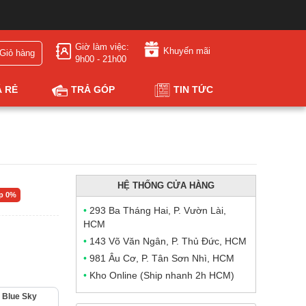
Giờ làm việc:
Khuyến mãi
Giỏ hàng
9h00 - 21h00
Á RẺ
TRẢ GÓP
TIN TỨC
HỆ THỐNG CỬA HÀNG
óp 0%
•
293 Ba Tháng Hai, P. Vườn Lài,
HCM
•
143 Võ Văn Ngân, P. Thủ Đức, HCM
•
981 Âu Cơ, P. Tân Sơn Nhì, HCM
•
Kho Online (Ship nhanh 2h HCM)
Blue Sky