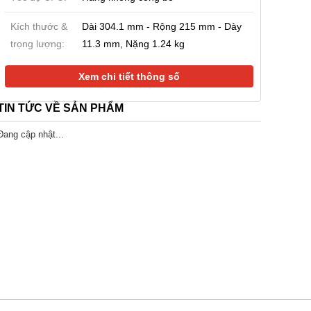
mi 17 Pro Max
Google Pixel 11 Pro (Sắp ra
iPhone 17 Pro
B|512GB
mắt - Tháng 08/2026)
99%)
Kích thước &
Dài 304.1 mm - Rộng 215 mm - Dày
90.000 đ
26.990.000 đ
27.190.000 đ
trọng lượng:
11.3 mm, Nặng 1.24 kg
28.990.000
28.990.000
đ
đ
Xem chi tiết thông số
TIN TỨC VỀ SẢN PHẨM
Đang cập nhật...