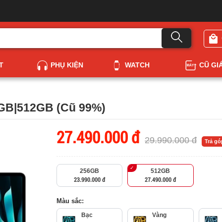
T
PHỤ KIỆN
WATCH
CŨ GI
6GB|512GB (Cũ 99%)
27.490.000 đ
29.990.000 đ
Trả g
256GB
512GB
23.990.000 đ
27.490.000 đ
Màu sắc:
Bạc
Vàng