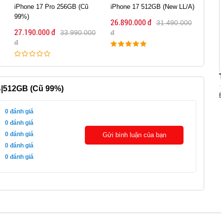
iPhone 17 512GB (New LL/A)
iPhone 16 Pro Max 256GB
Xiao
(New LL/A)
16G
26.890.000 đ
31.490.000
27.390.000 đ
26.9
đ
33.990.000
đ
đ
B|512GB (Cũ 99%)
0
đánh giá
0
đánh giá
0
đánh giá
Gửi bình luận của bạn
0
đánh giá
0
đánh giá