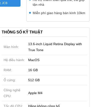
r, JCB
tận nhà
Miễn phí giao hàng bán kính 10km
THÔNG SỐ KỸ THUẬT
13.6-inch Liquid Retina Display with
Màn hình:
True Tone
Hệ điều hành:
MacOS
RAM:
16 GB
Ổ cứng:
512 GB
Công nghệ
Apple M4
CPU:
Sắp ra mắt
99% | Quốc Tế
Tốc độ CPU:
Hãng không công bố