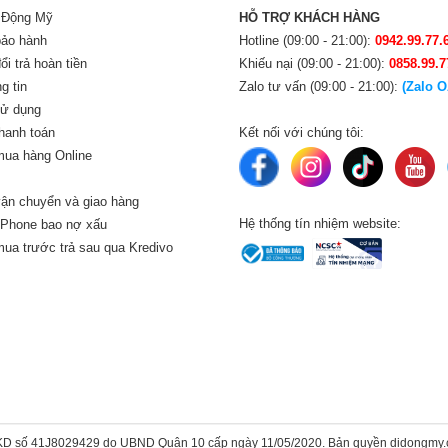
i Động Mỹ
HỖ TRỢ KHÁCH HÀNG
bảo hành
Hotline (09:00 - 21:00):
0942.99.77.
i trả hoàn tiền
Khiếu nại (09:00 - 21:00):
0858.99.7
g tin
Zalo tư vấn (09:00 - 21:00):
(Zalo O
sử dụng
hanh toán
Kết nối với chúng tôi:
ua hàng Online
ận chuyển và giao hàng
Hệ thống tín nhiệm website:
iPhone bao nợ xấu
ua trước trả sau qua Kredivo
KD số 41J8029429 do UBND Quận 10 cấp ngày 11/05/2020. Bản quyền didongmy.c