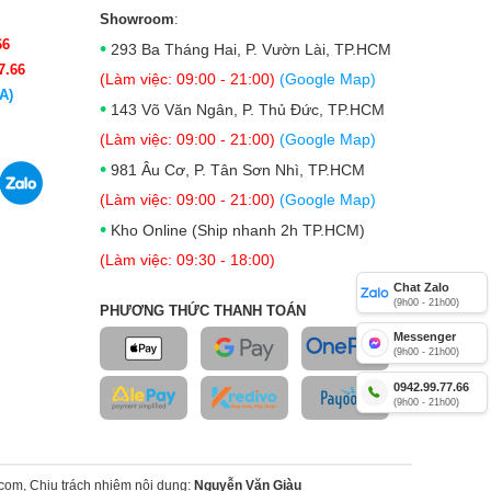
Showroom
:
66
•
293 Ba Tháng Hai, P. Vườn Lài, TP.HCM
7.66
(Làm việc: 09:00 - 21:00)
(Google Map)
A)
•
143 Võ Văn Ngân, P. Thủ Đức, TP.HCM
(Làm việc: 09:00 - 21:00)
(Google Map)
•
981 Âu Cơ, P. Tân Sơn Nhì, TP.HCM
(Làm việc: 09:00 - 21:00)
(Google Map)
•
Kho Online (Ship nhanh 2h TP.HCM)
(Làm việc: 09:30 - 18:00)
Chat Zalo
(9h00 - 21h00)
PHƯƠNG THỨC THANH TOÁN
Messenger
(9h00 - 21h00)
0942.99.77.66
(9h00 - 21h00)
om, Chịu trách nhiệm nội dung:
Nguyễn Văn Giàu