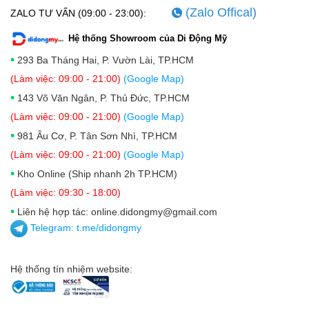
nghệ đó được kết hợp với nhau mang lại những trải
(Zalo Offical)
ZALO TƯ VẤN (09:00 - 23:00):
nghiệm hình ảnh sống động có chiều sâu, cho phép
Hệ thống Showroom của Di Động Mỹ
chỉnh sửa hình ảnh và video chuyên nghiệp hơn giúp
•
293 Ba Tháng Hai, P. Vườn Lài, TP.HCM
bạn sẵn sàng khám phá cuộc sống tràn đầy màu sắc.
(Làm việc: 09:00 - 21:00)
(Google Map)
Hiệu năng nổi bật
•
143 Võ Văn Ngân, P. Thủ Đức, TP.HCM
Dẫn đầu xu thế Macbook Pro M2 đã trở nên đột phá
(Làm việc: 09:00 - 21:00)
(Google Map)
công nghệ hơn bao giờ hết. Sản xuất trên tiến trình
•
981 Âu Cơ, P. Tân Sơn Nhì, TP.HCM
5nm với gần 20 tỷ bóng bán dẫn được tích hợp trong
(Làm việc: 09:00 - 21:00)
(Google Map)
8 nhân CPU và 10 nhân GPU mang lại một sức mạnh
•
Kho Online (Ship nhanh 2h TP.HCM)
đột phá, hỗ trợ người dùng chạy mượt mà các tác vụ
(Làm việc: 09:30 - 18:00)
của một chiếc laptop đồ hoạ - kỹ thuật như thiết kế,
•
Liên hệ hợp tác: online.didongmy@gmail.com
Telegram:
t.me/didongmy
chỉnh ảnh hay render video trên các phần mềm của
Adobe như: Photoshop, Premiere,...
Hệ thống tín nhiệm website:
Thiết bị mang trong mình bộ xử lí mạnh mẽ nhanh hơn
1.4 lần so với chip M1. Khả năng xử lý các tác vụ đồ