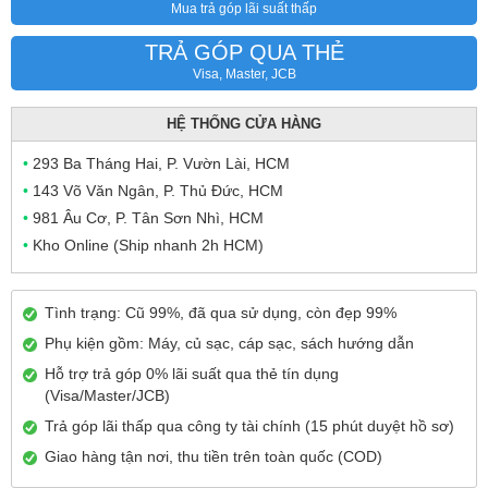
Mua trả góp lãi suất thấp
TRẢ GÓP QUA THẺ
Visa, Master, JCB
HỆ THỐNG CỬA HÀNG
•
293 Ba Tháng Hai, P. Vườn Lài, HCM
•
143 Võ Văn Ngân, P. Thủ Đức, HCM
•
981 Âu Cơ, P. Tân Sơn Nhì, HCM
•
Kho Online (Ship nhanh 2h HCM)
Tình trạng: Cũ 99%, đã qua sử dụng, còn đẹp 99%
Phụ kiện gồm: Máy, củ sạc, cáp sạc, sách hướng dẫn
Hỗ trợ trả góp 0% lãi suất qua thẻ tín dụng
(Visa/Master/JCB)
Trả góp lãi thấp qua công ty tài chính (15 phút duyệt hồ sơ)
Giao hàng tận nơi, thu tiền trên toàn quốc (COD)