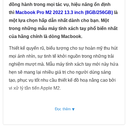
đồng hành trong mọi tác vụ, hiệu năng ổn định
thì
Macbook Pro M2 2022 13.3 inch (8GB/256GB)
là
một lựa chọn hấp dẫn nhất dành cho bạn. Một
trong những mẫu máy tính xách tay phổ biến nhất
của hãng chính là dòng Macbook.
Thiết kế quyến rũ, biểu tượng cho sự hoàn mỹ thu hút
mọi ánh nhìn, sự tinh tế khởi nguồn trong những trải
nghiệm mượt mà. Mẫu máy tính xách tay mới này hứa
hẹn sẽ mang lại nhiều giá trị cho người dùng sáng
tạo, phục vụ tốt nhu cầu thiết kế đồ hoạ nâng cao bởi
vi xử lý tân tiến Apple M2.
Thiết kế mỏng nhẹ, hiện đại
Cũng như các dòng Macbook Pro khác MacBook Pro
▾
Đọc thêm
M2 2022 13.3 inch 256GB có thiết kế độc đáo, được
hoàn thiện từ lớp vỏ kim loại nguyên khối cao cấp tạo