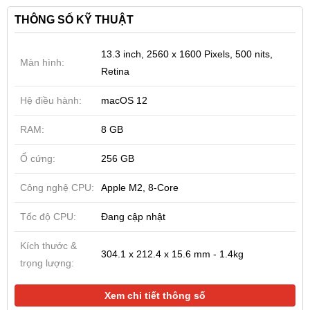
nên sự khác biệt so với các máy tính khác ngoài thị
THÔNG SỐ KỸ THUẬT
trường, phù hợp với mọi phong cách lẫn lứa tuổi sử
dụng. Khối lượng của máy chỉ khoảng 1.4kg và độ
13.3 inch, 2560 x 1600 Pixels, 500 nits,
Màn hình:
dày là 15.6mm.
Retina
Thiết bị sang trọng, thời thượng vô cùng tiện lợi thích
Hệ điều hành:
macOS 12
hợp cho những người có tính chất công việc hay
RAM:
8 GB
thường xuyên di chuyển. Bạn có thể dễ dàng mang
theo mà không cảm thấy quá nặng.
Ổ cứng:
256 GB
Công nghệ CPU:
Apple M2, 8-Core
Tốc độ CPU:
Đang cập nhật
Kích thước &
304.1 x 212.4 x 15.6 mm - 1.4kg
trọng lượng:
Xem chi tiết thông số