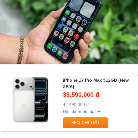
iPhone 17 Pro Max 512GB (New
ZP/A)
39.590.000 đ
44.490.000 đ
Đặc điểm nổi bật
XEM CHI TIẾT