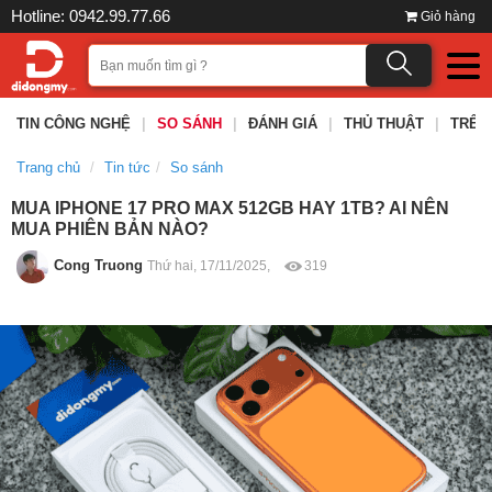
Hotline: 0942.99.77.66
Giỏ hàng
TIN CÔNG NGHỆ
|
SO SÁNH
|
ĐÁNH GIÁ
|
THỦ THUẬT
|
TRÊN
Trang chủ
Tin tức
So sánh
MUA IPHONE 17 PRO MAX 512GB HAY 1TB? AI NÊN
MUA PHIÊN BẢN NÀO?
Cong Truong
Thứ hai, 17/11/2025,
319