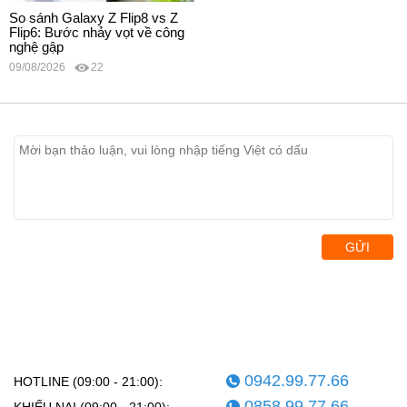
So sánh Galaxy Z Flip8 vs Z
Flip6: Bước nhảy vọt về công
nghệ gập
09/08/2026
22
GỬI
0942.99.77.66
HOTLINE (09:00 - 21:00):
0858.99.77.66