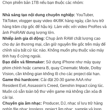
Chọn phiên bản 1TB nếu bạn thuộc các nhóm:
Nhà sáng tạo nội dung chuyên nghiệp:
YouTuber,
TikToker, vlogger quay video 4K/8K hàng ngày, cần lưu trữ
hàng trăm clip gốc để hậu kỳ. Làm việc với video ProRes và
ảnh ProRAW dung lượng lớn.
Nhiếp ảnh gia di động:
Chụp ảnh RAW chất lượng cao
cho dự án thương mại, cần giữ nguyên file gốc trên máy để
chỉnh sửa bất cứ lúc nào. Không muốn phụ thuộc vào máy
tính hay ổ cứng ngoài.
Đạo diễn và filmmaker:
Sử dụng iPhone như máy quay
phim chính hoặc camera B, quay Cinematic Mode, Dolby
Vision, cần không gian khổng lồ cho các project dài hạn.
Game thủ hardcore:
Cài đặt 20-30 game AAA như
Resident Evil, Assassin's Creed, Genshin Impact cùng lúc.
Muốn có sẵn toàn bộ thư viện game mà không cần xóa đi
cài lại.
Chuyên gia âm nhạc:
Producer, DJ, nhạc sĩ lưu trữ hàng
nghìn file nhạc lossless, project âm nhạc, sample và loop.