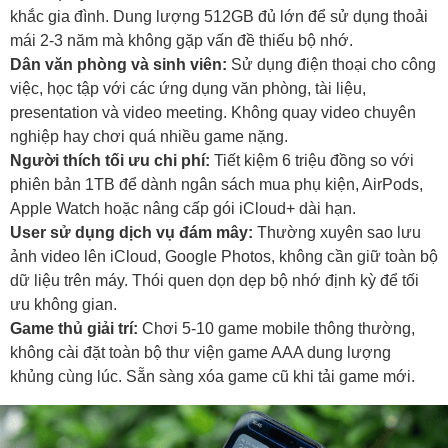
khắc gia đình. Dung lượng 512GB đủ lớn để sử dụng thoải
mái 2-3 năm mà không gặp vấn đề thiếu bộ nhớ.
Dân văn phòng và sinh viên:
Sử dụng điện thoại cho công
việc, học tập với các ứng dụng văn phòng, tài liệu,
presentation và video meeting. Không quay video chuyên
nghiệp hay chơi quá nhiều game nặng.
Người thích tối ưu chi phí:
Tiết kiệm 6 triệu đồng so với
phiên bản 1TB để dành ngân sách mua phụ kiện, AirPods,
Apple Watch hoặc nâng cấp gói iCloud+ dài hạn.
User sử dụng dịch vụ đám mây:
Thường xuyên sao lưu
ảnh video lên iCloud, Google Photos, không cần giữ toàn bộ
dữ liệu trên máy. Thói quen dọn dẹp bộ nhớ định kỳ để tối
ưu không gian.
Game thủ giải trí:
Chơi 5-10 game mobile thông thường,
không cài đặt toàn bộ thư viện game AAA dung lượng
khủng cùng lúc. Sẵn sàng xóa game cũ khi tải game mới.