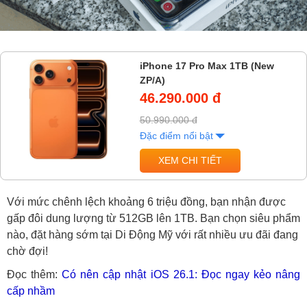
iPhone 17 Pro Max 1TB (New
ZP/A)
46.290.000 đ
50.990.000 đ
Đặc điểm nổi bật
XEM CHI TIẾT
Với mức chênh lệch khoảng 6 triệu đồng, bạn nhận được
gấp đôi dung lượng từ 512GB lên 1TB. Bạn chọn siêu phẩm
nào, đặt hàng sớm tại Di Động Mỹ với rất nhiều ưu đãi đang
chờ đợi!
Đọc thêm:
Có nên cập nhật iOS 26.1: Đọc ngay kẻo nâng
cấp nhầm