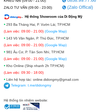
0858.99.77.66
KHIẾU NẠI (09:00 - 21:00):
(Zalo Offical)
ZALO TƯ VẤN (09:00 - 23:00):
Với độ sáng tiêu chuẩn 1.000 nit, HDR 1.600 nit và
đỉnh ngoài trời lên đến 3.000 nit, màn hình iPhone 17
Hệ thống Showroom của Di Động Mỹ
Pro Max 1TB có thể chiến thắng cả ánh nắng mặt trời
•
293 Ba Tháng Hai, P. Vườn Lài, TP.HCM
chói chang nhất. Công nghệ True Tone tự động điều
(Làm việc: 09:00 - 21:00)
(Google Map)
chỉnh nhiệt độ màu theo ánh sáng môi trường, giảm
•
143 Võ Văn Ngân, P. Thủ Đức, TP.HCM
mỏi mắt trong suốt thời gian sử dụng.
(Làm việc: 09:00 - 21:00)
(Google Map)
•
981 Âu Cơ, P. Tân Sơn Nhì, TP.HCM
(Làm việc: 09:00 - 21:00)
(Google Map)
•
Kho Online (Ship nhanh 2h TP.HCM)
(Làm việc: 09:30 - 18:00)
•
Liên hệ hợp tác: online.didongmy@gmail.com
Telegram:
t.me/didongmy
Hệ thống tín nhiệm website: