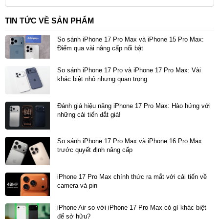
TIN TỨC VỀ SẢN PHẨM
So sánh iPhone 17 Pro Max và iPhone 15 Pro Max:
Điểm qua vài nâng cấp nổi bật
So sánh iPhone 17 Pro và iPhone 17 Pro Max: Vài
khác biệt nhỏ nhưng quan trọng
Đánh giá hiệu năng iPhone 17 Pro Max: Hào hứng với
những cải tiến đắt giá!
Cụm camera plateau là dấu ấn thẩm mỹ nổi bật nhất,
phá vỡ hoàn toàn thiết kế cụm camera vuông truyền
So sánh iPhone 17 Pro Max và iPhone 16 Pro Max
trước quyết định nâng cấp
thống. Dải camera trải ngang thân máy không chỉ tạo
điểm nhấn thị giác mạnh mẽ mà còn cho phép Apple
iPhone 17 Pro Max chính thức ra mắt với cải tiến về
bố trí các cảm biến lớn hơn và hệ thống quang học
camera và pin
phức tạp hơn. Đây là minh chứng cho việc hình thức
phục vụ chức năng một cách hoàn hảo.
iPhone Air so với iPhone 17 Pro Max có gì khác biệt
để sở hữu?