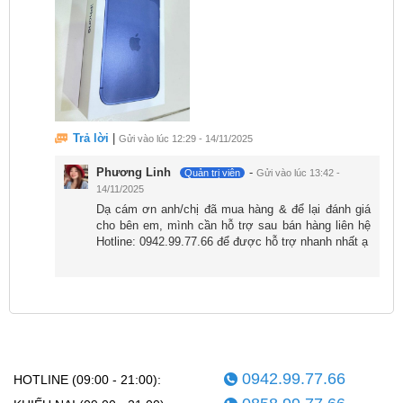
iPhone 17 Pro Max 1TB với ấm nền Super Retina
XDR OLED rộng 6,9 inch với độ phân giải 2.868 ×
1.320 pixel mang đến mật độ điểm ảnh sắc nét, tái
hiện mọi chi tiết với độ rõ nét đáng kinh ngạc. Công
nghệ LTPO cho phép màn hình điều chỉnh tần số quét
linh hoạt từ 1Hz đến 120Hz. ProMotion 120Hz biến
Trả lời
|
Gửi vào lúc 12:29 - 14/11/2025
mọi thao tác trở nên phản hồi tức thì, tạo cảm giác như
Phương Linh
-
Quản trị viên
Gửi vào lúc 13:42 -
màn hình "tan chảy" dưới ngón tay.
14/11/2025
Dạ cám ơn anh/chị đã mua hàng & để lại đánh giá
cho bên em, mình cần hỗ trợ sau bán hàng liên hệ
Hotline: 0942.99.77.66 để được hỗ trợ nhanh nhất ạ
0942.99.77.66
HOTLINE (09:00 - 21:00):