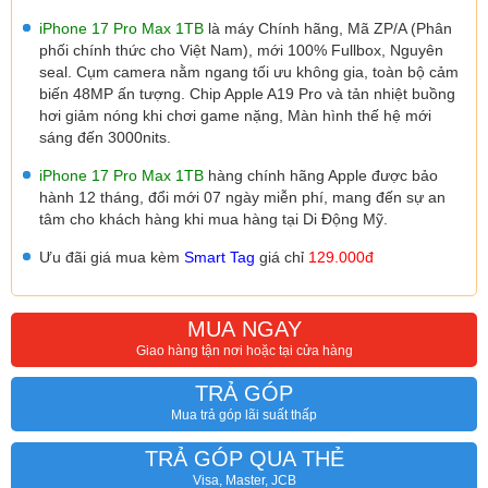
iPhone 17 Pro Max 1TB
là máy Chính hãng, Mã ZP/A (Phân
phối chính thức cho Việt Nam), mới 100% Fullbox, Nguyên
seal. Cụm camera nằm ngang tối ưu không gia, toàn bộ cảm
biến 48MP ấn tượng. Chip Apple A19 Pro và tản nhiệt buồng
hơi giảm nóng khi chơi game nặng, Màn hình thế hệ mới
sáng đến 3000nits.
iPhone 17 Pro Max 1T
B
hàng chính hãng Apple được bảo
hành 12 tháng, đổi mới 07 ngày miễn phí, mang đến sự an
tâm cho khách hàng khi mua hàng tại Di Động Mỹ.
Ưu đãi giá mua kèm
Smart Tag
giá chỉ
129.000đ
MUA NGAY
Giao hàng tận nơi hoặc tại cửa hàng
TRẢ GÓP
Mua trả góp lãi suất thấp
TRẢ GÓP QUA THẺ
Visa, Master, JCB