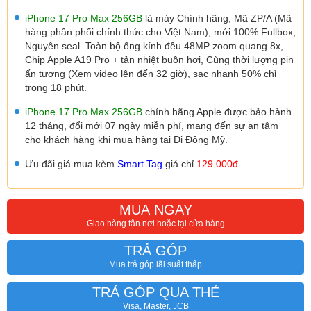
iPhone 17 Pro Max 256GB
là máy Chính hãng, Mã ZP/A (Mã
hàng phân phối chính thức cho Việt Nam), mới 100% Fullbox,
Nguyên seal. Toàn bộ ống kính đều 48MP zoom quang 8x,
Chip Apple A19 Pro + tản nhiệt buồn hơi, Cùng thời lượng pin
ấn tượng (Xem video lên đến 32 giờ), sạc nhanh 50% chỉ
trong 18 phút.
iPhone 17 Pro Max 256
GB
chính hãng Apple được bảo hành
12 tháng, đổi mới 07 ngày miễn phí, mang đến sự an tâm
cho khách hàng khi mua hàng tại Di Động Mỹ.
Ưu đãi giá mua kèm
Smart Tag
giá chỉ
129.000đ
MUA NGAY
Giao hàng tận nơi hoặc tại cửa hàng
TRẢ GÓP
Mua trả góp lãi suất thấp
TRẢ GÓP QUA THẺ
Visa, Master, JCB