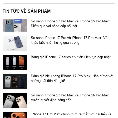
Tracing và hiệu năng AI.
TIN TỨC VỀ SẢN PHẨM
Thiết bị còn gây ấn tượng mạnh với camera telephoto
So sánh iPhone 17 Pro Max và iPhone 15 Pro Max:
cải tiến, cung cấp khả năng zoom quang học lên đến
Điểm qua vài nâng cấp nổi bật
8x, cùng viên pin dung lượng lớn hơn, kéo dài thời
So sánh iPhone 17 Pro và iPhone 17 Pro Max: Vài
gian xem video thêm 3 giờ, khẳng định đây là những
khác biệt nhỏ nhưng quan trọng
nâng cấp cốt lõi biến iPhone 17 Pro Max thành
smartphone flagship đáng sở hữu nhất.
Bảng giá iPhone 17 series chi tiết: Liên tục cập nhật
Đánh giá iPhone 17 Pro Max chính hãng
Đánh giá hiệu năng iPhone 17 Pro Max: Hào hứng với
Thiết kế cao cấp, bền bỉ và tản nhiệt hiệu quả
những cải tiến đắt giá!
Điểm nhấn trong thiết kế của iPhone 17 Pro Max chính
hãng là việc sử dụng khung nhôm thay vì titan. Chất
So sánh iPhone 17 Pro Max và iPhone 16 Pro Max
trước quyết định nâng cấp
liệu cao cấp này không chỉ mang lại vẻ ngoài sang
trọng, tinh tế mà còn tạo ra sự khác biệt rõ rệt về độ
iPhone 17 Pro Max chính thức ra mắt với cải tiến về
bền và trọng lượng.Về độ bền, cả mặt trước và mặt