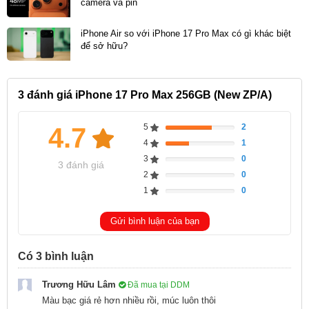
camera và pin
sau của iPhone 17 Pro Max đều được bảo vệ bằng
iPhone Air so với iPhone 17 Pro Max có gì khác biệt
lớp Ceramic Shield 2 thế hệ mới.
để sở hữu?
3
đánh giá iPhone 17 Pro Max 256GB (New ZP/A)
5
2
4.7
66.7%
4
1
Complete
33.3%
3
0
Complete
0%
3 đánh giá
2
0
Complete
0%
1
0
Complete
0%
Complete
Gửi bình luận của bạn
Apple khẳng định vật liệu này có độ bền gấp 3 lần so
Có
3
bình luận
với phiên bản tiền nhiệm, giúp thiết bị chống trầy xước
Trương Hữu Lâm
Đã mua tại DDM
và chịu va đập hiệu quả hơn trong quá trình sử dụng
Màu bạc giá rẻ hơn nhiều rồi, múc luôn thôi