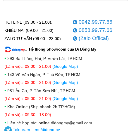
CPU 6 nhân mạnh mẽ, bao gồm 2 nhân hiệu năng cao
(Performance-cores) và 4 nhân tiết kiệm điện
0942.99.77.66
HOTLINE (09:00 - 21:00):
(Efficiency-cores). Sự kết hợp này không chỉ đảm bảo
0858.99.77.66
KHIẾU NẠI (09:00 - 21:00):
tốc độ xử lý "siêu tốc" cho mọi tác vụ mà còn tối ưu
(Zalo Offical)
ZALO TƯ VẤN (09:00 - 23:00):
hóa thời lượng pin đáng kể.
Hệ thống Showroom của Di Động Mỹ
Sự nâng cấp đáng giá nhất trên A19 Pro chính là GPU
•
293 Ba Tháng Hai, P. Vườn Lài, TP.HCM
6 nhân thế hệ mới. Đặc biệt, nó tích hợp công nghệ
(Làm việc: 09:00 - 21:00)
(Google Map)
Ray Tracing phần cứng, cho phép dựng hình đồ họa
•
143 Võ Văn Ngân, P. Thủ Đức, TP.HCM
với hiệu ứng ánh sáng, đổ bóng và phản xạ chân thực
(Làm việc: 09:00 - 21:00)
(Google Map)
đến kinh ngạc.
•
981 Âu Cơ, P. Tân Sơn Nhì, TP.HCM
Trải nghiệm Gaming đỉnh cao: Khi đặt iPhone 17 Pro
(Làm việc: 09:00 - 21:00)
(Google Map)
•
Max cạnh iPhone 16 Plus, hiệu suất đồ họa vượt trội
Kho Online (Ship nhanh 2h TP.HCM)
của GPU mới là không thể phủ nhận. Các tựa game
(Làm việc: 09:30 - 18:00)
•
AAA nặng ký giờ đây có thể chạy cực kỳ mượt mà, tái
Liên hệ hợp tác: online.didongmy@gmail.com
Telegram:
t.me/didongmy
hiện chi tiết môi trường và vật thể ở mức chi tiết cao,