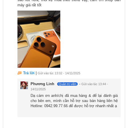
thời gian sử dụng thiết bị hiệu quả hơn.
máy giá rất tốt
Trả lời
|
Gửi vào lúc 13:02 - 14/11/2025
Phương Linh
-
Quản trị viên
Gửi vào lúc 13:44 -
Hiệu năng iPhone 17 Pro Max với chip A19 Pro
14/11/2025
vượt trội
Dạ cám ơn anh/chị đã mua hàng & để lại đánh giá
cho bên em, mình cần hỗ trợ sau bán hàng liên hệ
iPhone 17 Pro Max chính hãng VN được trang bị bộ vi
Hotline: 0942.99.77.66 để được hỗ trợ nhanh nhất ạ
xử lý A19 Pro độc quyền, đánh dấu một bước tiến lớn
trong công nghệ chip di động. Được xây dựng trên
tiến trình sản xuất tiên tiến, A19 Pro sở hữu kiến trúc