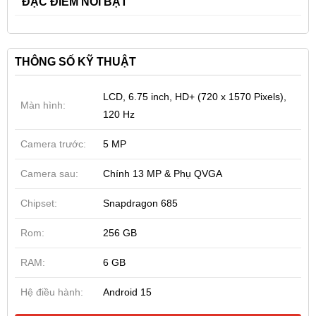
ĐẶC ĐIỂM NỔI BẬT
THÔNG SỐ KỸ THUẬT
LCD, 6.75 inch, HD+ (720 x 1570 Pixels),
Màn hình:
120 Hz
Camera trước:
5 MP
Camera sau:
Chính 13 MP & Phụ QVGA
Chipset:
Snapdragon 685
Rom:
256 GB
RAM:
6 GB
Hệ điều hành:
Android 15