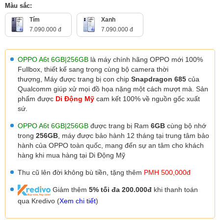
Màu sắc:
Tím
Xanh
7.090.000 đ
7.090.000 đ
OPPO A6t 6GB|256GB
là máy chính hãng OPPO mới 100%
Fullbox, thiết kế sang trọng cùng bộ camera thời
thượng,
Máy được trang bị con chip
Snapdragon 685
của
Qualcomm
giúp xử mọi đồ họa nặng một cách mượt mà. Sản
phẩm được
Di Động Mỹ
cam kết 100% về nguồn gốc xuất
sứ.
OPPO A6t
6GB|256GB
được trang bị Ram
6GB
cùng bộ nhớ
trong
256GB
, máy được
bảo hành 12 tháng tại trung tâm bảo
hành của OPPO toàn quốc, mang đến sự an tâm cho khách
hàng khi mua hàng tại Di Động Mỹ
Thu cũ lên đời không bù tiền, tặng thêm
PMH 500,000đ
Giảm thêm
5% tối đa 200.000đ
khi thanh toán
qua Kredivo (
Xem chi tiết
)