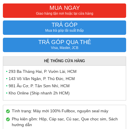
MUA NGAY
Giao hàng tận nơi hoặc tại cửa hàng
TRẢ GÓP
Mua trả góp lãi suất thấp
TRẢ GÓP QUA THẺ
Visa, Master, JCB
HỆ THỐNG CỬA HÀNG
•
293 Ba Tháng Hai, P. Vườn Lài, HCM
•
143 Võ Văn Ngân, P. Thủ Đức, HCM
•
981 Âu Cơ, P. Tân Sơn Nhì, HCM
•
Kho Online (Ship nhanh 2h HCM)
Tình trạng: Máy mới 100% Fullbox, nguyên seal máy
Phụ kiện gồm: Hộp, Cáp sạc, Củ sạc, Que chọc sim, Sách
hướng dẫn