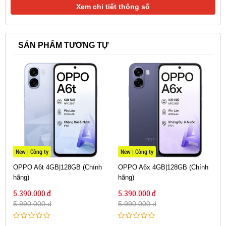
Xem chi tiết thông số
SẢN PHẨM TƯƠNG TỰ
New | Công ty
New | Công ty
OPPO A6t 4GB|128GB (Chính
OPPO A6x 4GB|128GB (Chính
hãng)
hãng)
5.390.000 đ
5.390.000 đ
5.990.000 đ
5.990.000 đ