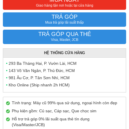
Giao hàng tận nơi hoặc tại cửa hàng
TRẢ GÓP
Mua trả góp lãi suất thấp
TRẢ GÓP QUA THẺ
Visa, Master, JCB
HỆ THỐNG CỬA HÀNG
•
293 Ba Tháng Hai, P. Vườn Lài, HCM
•
143 Võ Văn Ngân, P. Thủ Đức, HCM
•
981 Âu Cơ, P. Tân Sơn Nhì, HCM
•
Kho Online (Ship nhanh 2h HCM)
Tình trạng: Máy cũ 99% qua sử dụng, ngoại hình còn đẹp
Phụ kiện gồm: Củ sạc, Cáp sạc, Que chọc sim
Hỗ trợ trả góp 0% lãi suất qua thẻ tín dụng
(Visa/Master/JCB)