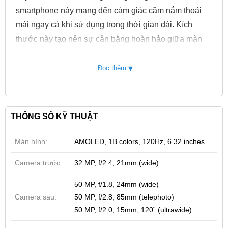
smartphone này mang đến cảm giác cầm nắm thoải
mái ngay cả khi sử dụng trong thời gian dài. Kích
thước này tạo nên sự cân bằng hoàn hảo giữa màn
hình lớn và khả năng vận hành một tay linh hoạt.
▾
Đọc thêm
THÔNG SỐ KỸ THUẬT
Màn hình:
AMOLED, 1B colors, 120Hz, 6.32 inches
Camera trước:
32 MP, f/2.4, 21mm (wide)
50 MP, f/1.8, 24mm (wide)
Điểm đặc biệt của OPPO Find X8s 99% nằm ở mặt
Camera sau:
50 MP, f/2.8, 85mm (telephoto)
lưng kính mờ cao cấp, có khả năng hạn chế tối đa dấu
50 MP, f/2.0, 15mm, 120˚ (ultrawide)
vết vân tay và vết bẩn trong quá trình sử dụng. Ngay