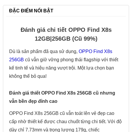
ĐẶC ĐIỂM NỔI BẬT
Đánh giá chi tiết OPPO Find X8s
12GB|256GB (Cũ 99%)
Dù là sản phẩm đã qua sử dụng,
OPPO Find X8s
256GB
cũ
vẫn giữ vững phong thái flagship với thiết
kế tinh tế và hiệu năng vượt trội. Một lựa chọn bạn
không thể bỏ qua!
Đánh giá thiết OPPO Find X8s 256GB cũ nhưng
vẫn bền đẹp đỉnh cao
OPPO Find X8s 256GB cũ vẫn toát lên vẻ đẹp cao
cấp nhờ thiết kế được chau chuốt từng chi tiết. Với độ
dày chỉ 7.73mm và trọng lượng 179g, chiếc