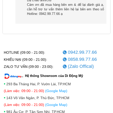
Dạ chào anh/chị!
Cám ơn đã mua hàng bên em & để lại đánh giá ạ,
ảnh sống động và hấp dẫn.
cần hỗ trợ tư vấn thêm liên hệ lại bên em theo số
Hotline: 0942.99.77.66 ạ
0942.99.77.66
HOTLINE (09:00 - 21:00):
0858.99.77.66
KHIẾU NẠI (09:00 - 21:00):
(Zalo Offical)
ZALO TƯ VẤN (09:00 - 23:00):
Hệ thống Showroom của Di Động Mỹ
•
293 Ba Tháng Hai, P. Vườn Lài, TP.HCM
Đối với máy cũ, màn hình vẫn giữ được chất lượng
(Làm việc: 09:00 - 21:00)
(Google Map)
ban đầu nếu không có tác động vật lý như trầy xước
•
143 Võ Văn Ngân, P. Thủ Đức, TP.HCM
hay hỏng điểm ảnh. Công nghệ AMOLED có tuổi thọ
(Làm việc: 09:00 - 21:00)
(Google Map)
cao và khả năng duy trì chất lượng hiển thị ổn định
•
981 Âu Cơ, P. Tân Sơn Nhì, TP.HCM