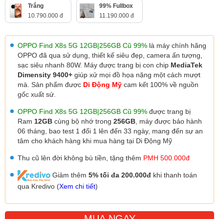
Trắng
99% Fullbox
10.790.000 đ
11.190.000 đ
OPPO Find X8s 5G 12GB|256GB Cũ 99%
là máy chính hãng
OPPO đã qua sử dụng, thiết kế siêu đẹp, camera ấn tượng,
sạc siêu nhanh 80W.
Máy được trang bị con chip
MediaTek
Dimensity 9400+
giúp xử mọi đồ họa nặng một cách mượt
mà. Sản phẩm được
Di Động Mỹ
cam kết 100% về nguồn
gốc xuất sứ.
OPPO Find X8s 5G 12GB|256GB Cũ 99%
được trang bị
Ram
12GB
cùng bộ nhớ trong
256GB
, máy được
bảo hành
06 tháng,
bao test 1 đổi 1 lên đến 33 ngày,
mang đến sự an
tâm cho khách hàng khi mua hàng tại Di Động Mỹ
Thu cũ lên đời không bù tiền, tặng thêm
PMH 500.000đ
Giảm thêm
5% tối đa 200.000đ
khi thanh toán
qua Kredivo (
Xem chi tiết
)
MUA NGAY