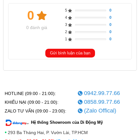
5
0
0
Complete
4
0
Complete
3
0
Complete
0 đánh giá
2
0
Complete
1
0
Complete
Gửi bình luận của bạn
0942.99.77.66
HOTLINE (09:00 - 21:00):
0858.99.77.66
KHIẾU NẠI (09:00 - 21:00):
(Zalo Offical)
ZALO TƯ VẤN (09:00 - 23:00):
Hệ thống Showroom của Di Động Mỹ
•
293 Ba Tháng Hai, P. Vườn Lài, TP.HCM