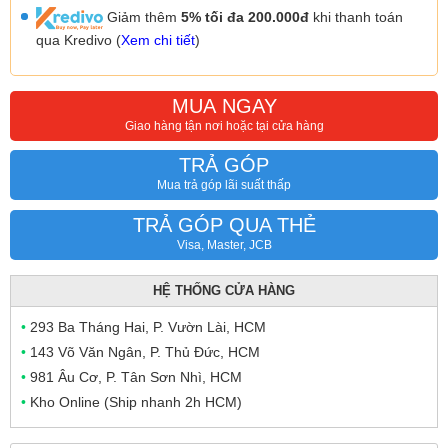
Giảm thêm
5% tối đa 200.000đ
khi thanh toán
qua Kredivo (
Xem chi tiết
)
MUA NGAY
Giao hàng tận nơi hoặc tại cửa hàng
TRẢ GÓP
Mua trả góp lãi suất thấp
TRẢ GÓP QUA THẺ
Visa, Master, JCB
HỆ THỐNG CỬA HÀNG
•
293 Ba Tháng Hai, P. Vườn Lài, HCM
•
143 Võ Văn Ngân, P. Thủ Đức, HCM
•
981 Âu Cơ, P. Tân Sơn Nhì, HCM
•
Kho Online (Ship nhanh 2h HCM)