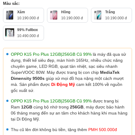
Màu sắc:
Xám
Hồng
Trắng
10.190.000 đ
10.190.000 đ
10.190.000 đ
99% Fullbox
10.490.000 đ
OPPO K15 Pro Plus 12GB|256GB Cũ 99%
là máy đã qua sử
dụng, thiết kế siêu đẹp, màn hình 165Hz, nhiều chức năng
chuyên game, LED RGB, quạt tản nhiệt, sạc siêu nhanh
SuperVOOC 80W.
Máy được trang bị con chip
MediaTek
Dimensity 9500s
giúp xử mọi đồ họa nặng một cách mượt
mà. Sản phẩm được
Di Động Mỹ
cam kết 100% về nguồn
gốc xuất sứ.
OPPO K15
Pro Plus
12GB|256GB Cũ 99%
được trang bị
Ram
12GB
cùng bộ nhớ trong
256GB
, máy được
bảo hành
06 tháng mang đến sự an tâm cho khách hàng khi mua hàng
tại Di Động Mỹ.
Thu cũ lên đời không bù tiền, tặng thêm
PMH 500.000đ