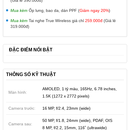
(Giá lẻ 390.000đ)
Mua kèm
Ốp lưng, bao da, dán PPF (
Giảm ngay 20%
)
Mua kèm
Tai nghe True Wireless giá chỉ
259.000đ
(Giá lẻ
319.000đ)
ĐẶC ĐIỂM NỔI BẬT
THÔNG SỐ KỸ THUẬT
AMOLED, 1 tỷ màu, 165Hz, 6.78 inches,
Màn hình:
1.5K (1272 x 2772 pixels)
Camera trước:
16 MP, f/2.4, 23mm (wide)
50 MP, f/1.8, 24mm (wide), PDAF, OIS
Camera sau:
8 MP, f/2.2, 15mm, 116˚ (ultrawide)