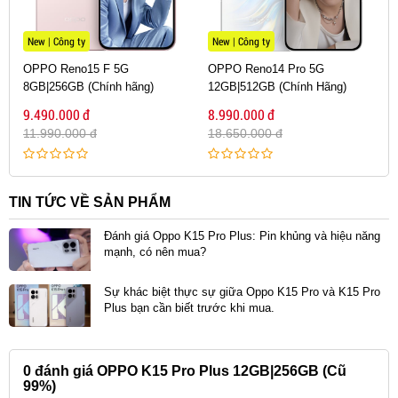
New | Công ty
New | Công ty
OPPO Reno15 F 5G
OPPO Reno14 Pro 5G
8GB|256GB (Chính hãng)
12GB|512GB (Chính Hãng)
9.490.000 đ
8.990.000 đ
11.990.000 đ
18.650.000 đ
TIN TỨC VỀ SẢN PHẨM
Đánh giá Oppo K15 Pro Plus: Pin khủng và hiệu năng
mạnh, có nên mua?
Sự khác biệt thực sự giữa Oppo K15 Pro và K15 Pro
Plus bạn cần biết trước khi mua.
0
đánh giá OPPO K15 Pro Plus 12GB|256GB (Cũ
99%)