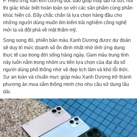
F. Hiệu ứng vân kim cương độc đáo giúp máy tạo ra sức hút
thị giác khác biệt hoàn toàn so với các sản phẩm cùng phân
khúc hiện có. Đây chắc chắn là lựa chọn hàng đầu cho
những người dùng muốn tìm kiếm trải nghiệm công nghệ
mới lạ và đột phá về mặt thẩm mỹ.
Song song đó, phiên bản màu Xanh Dương được dự đoán
sẽ duy trì mức doanh số ổn định nhất nhờ tính ứng dụng
thực tế cao trong đời sống hàng ngày. Gam màu trung tính
này luôn nằm trong nhóm ưu tiên lựa chọn của đại đa số
người dùng phổ thông nhờ vẻ đẹp lịch lãm và khó lỗi thời.
Sự an toàn và chuẩn mực giúp màu Xanh Dương trở thành
phương án mua sắm thông minh cho nhu cầu sử dụng lâu
dài.