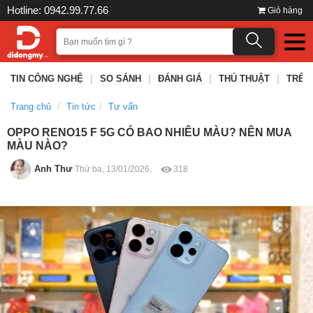
Hotline: 0942.99.77.66
Giỏ hàng
TIN CÔNG NGHỆ
|
SO SÁNH
|
ĐÁNH GIÁ
|
THỦ THUẬT
|
TRÊN
Trang chủ
Tin tức
Tư vấn
OPPO RENO15 F 5G CÓ BAO NHIÊU MÀU? NÊN MUA
MÀU NÀO?
Anh Thư
Thứ ba, 13/01/2026,
318