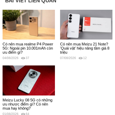
BÀI VIẾT LIÊN QUAN
Có nên mua realme P4 Power
Có nên mua Meizu 21 Note?
5G: Ngoài pin 10.001mAh còn
'Quái vật' hiệu năng tầm giá 8
ưu điểm gì?
triệu
04/08/2026
37
07/08/2026
12
Meizu Lucky 08 5G có những
ưu nhược điểm gì? Có nên
mua hay không?
01/08/2026
64