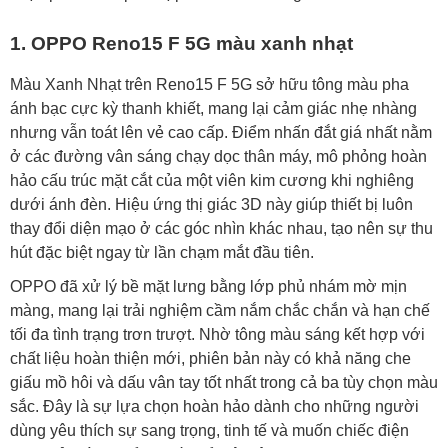
1. OPPO Reno15 F 5G màu xanh nhạt
Màu Xanh Nhạt trên Reno15 F 5G sở hữu tông màu pha
ánh bạc cực kỳ thanh khiết, mang lại cảm giác nhẹ nhàng
nhưng vẫn toát lên vẻ cao cấp. Điểm nhấn đắt giá nhất nằm
ở các đường vân sáng chạy dọc thân máy, mô phỏng hoàn
hảo cấu trúc mặt cắt của một viên kim cương khi nghiêng
dưới ánh đèn. Hiệu ứng thị giác 3D này giúp thiết bị luôn
thay đổi diện mạo ở các góc nhìn khác nhau, tạo nên sự thu
hút đặc biệt ngay từ lần chạm mắt đầu tiên.
OPPO đã xử lý bề mặt lưng bằng lớp phủ nhám mờ mịn
màng, mang lại trải nghiệm cầm nắm chắc chắn và hạn chế
tối đa tình trạng trơn trượt. Nhờ tông màu sáng kết hợp với
chất liệu hoàn thiện mới, phiên bản này có khả năng che
giấu mồ hôi và dấu vân tay tốt nhất trong cả ba tùy chọn màu
sắc. Đây là sự lựa chọn hoàn hảo dành cho những người
dùng yêu thích sự sang trọng, tinh tế và muốn chiếc điện