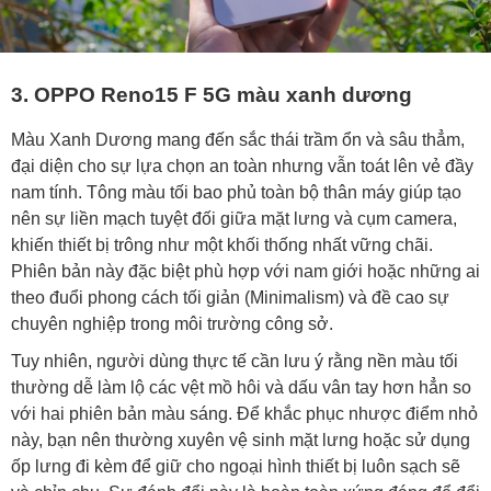
3. OPPO Reno15 F 5G màu xanh dương
Màu Xanh Dương mang đến sắc thái trầm ổn và sâu thẳm,
đại diện cho sự lựa chọn an toàn nhưng vẫn toát lên vẻ đầy
nam tính. Tông màu tối bao phủ toàn bộ thân máy giúp tạo
nên sự liền mạch tuyệt đối giữa mặt lưng và cụm camera,
khiến thiết bị trông như một khối thống nhất vững chãi.
Phiên bản này đặc biệt phù hợp với nam giới hoặc những ai
theo đuổi phong cách tối giản (Minimalism) và đề cao sự
chuyên nghiệp trong môi trường công sở.
Tuy nhiên, người dùng thực tế cần lưu ý rằng nền màu tối
thường dễ làm lộ các vệt mồ hôi và dấu vân tay hơn hẳn so
với hai phiên bản màu sáng. Để khắc phục nhược điểm nhỏ
này, bạn nên thường xuyên vệ sinh mặt lưng hoặc sử dụng
ốp lưng đi kèm để giữ cho ngoại hình thiết bị luôn sạch sẽ