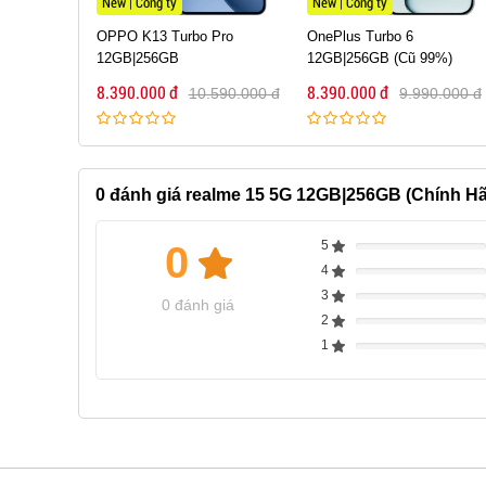
New | Công ty
New | Công ty
A27 5G
OPPO K13 Turbo Pro
OnePlus Turbo 6
h hãng)
12GB|256GB
12GB|256GB (Cũ 99%)
8.390.000 đ
8.390.000 đ
90.000 đ
10.590.000 đ
9.990.000 đ
0
đánh giá realme 15 5G 12GB|256GB (Chính H
5
0
Complete
4
Complete
3
Complete
0 đánh giá
2
Complete
1
Complete