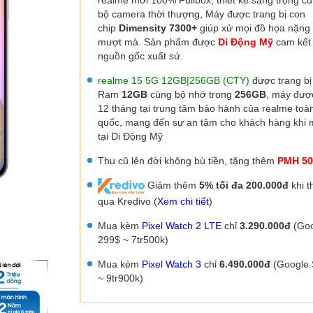
realme mới 100% Fullbox, thiết kế sang trọng c
bộ camera thời thượng,
Máy được trang bị con
chip
Dimensity 7300+
giúp xử mọi đồ họa nặng
mượt mà. Sản phẩm được
Di Động Mỹ
cam kết
nguồn gốc xuất sứ.
realme 15 5G 12GB|256GB (CTY)
được trang bị
Ram
12GB
cùng bộ nhớ trong
256GB
, máy đư
12 tháng tại trung tâm bảo hành của realme toà
quốc, mang đến sự an tâm cho khách hàng khi
tại Di Động Mỹ
Thu cũ lên đời không bù tiền, tặng thêm
PMH 50
Giảm thêm
5% tối đa 200.000đ
khi t
qua Kredivo (
Xem chi tiết
)
Mua kèm
Pixel Watch 2 LTE
chỉ
3.290.000đ
(Goo
299$ ~ 7tr500k)
Mua kèm
Pixel Watch 3
chỉ
6.490.000đ
(Google 
~ 9tr900k)