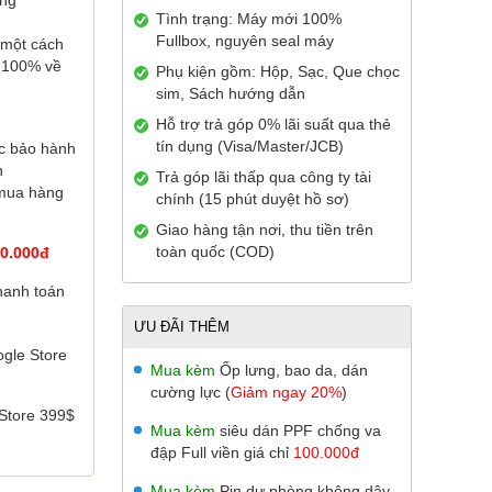
ùng
Tình trạng: Máy mới 100%
Fullbox, nguyên seal máy
 một cách
 100% về
Phụ kiện gồm: Hộp, Sạc, Que chọc
sim, Sách hướng dẫn
Hỗ trợ trả góp 0% lãi suất qua thẻ
tín dụng (Visa/Master/JCB)
ợc
bảo hành
n
Trả góp lãi thấp qua công ty tài
 mua hàng
chính (15 phút duyệt hồ sơ)
Giao hàng tận nơi, thu tiền trên
toàn quốc (COD)
0.000đ
hanh toán
ƯU ĐÃI THÊM
gle Store
Mua kèm
Ốp lưng, bao da, dán
cường lực (
Giảm ngay 20%
)
Store 399$
Mua kèm
siêu dán PPF chống va
đập Full viền giá chỉ
100.000đ
Mua kèm
Pin dự phòng không dây