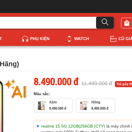
T
PHỤ KIỆN
WATCH
CŨ GI
 Hãng)
8.490.000 đ
11.490.000 đ
Trả góp 
Màu sắc:
Xám
Hồng
8.490.000 đ
8.490.000 đ
realme 15 5G 12GB|256GB (CTY)
là máy chính