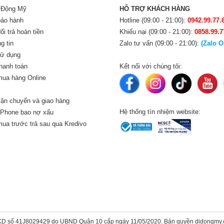
i Động Mỹ
HỖ TRỢ KHÁCH HÀNG
bảo hành
Hotline (09:00 - 21:00):
0942.99.77.
i trả hoàn tiền
Khiếu nại (09:00 - 21:00):
0858.99.7
g tin
Zalo tư vấn (09:00 - 21:00):
(Zalo O
sử dụng
hanh toán
Kết nối với chúng tôi:
ua hàng Online
ận chuyển và giao hàng
Hệ thống tín nhiệm website:
iPhone bao nợ xấu
ua trước trả sau qua Kredivo
KD số 41J8029429 do UBND Quận 10 cấp ngày 11/05/2020. Bản quyền didongmy.c