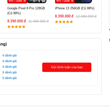
99% | Quốc Tế
99% | Quốc Tế
New 
Google Pixel 8 Pro 128GB
iPhone 13 256GB (Cũ 99%)
Sams
(Cũ 99%)
8GB|
8.390.000 đ
12.490.000 đ
8.390.000 đ
8.39
11.490.000 đ
ãng)
0
đánh giá
0
đánh giá
0
đánh giá
Gửi bình luận của bạn
0
đánh giá
0
đánh giá