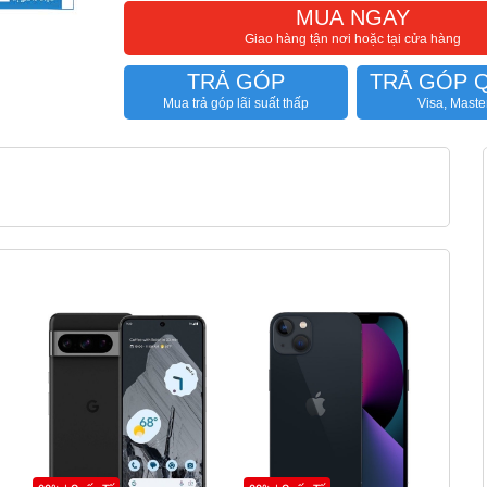
MUA NGAY
Giao hàng tận nơi hoặc tại cửa hàng
TRẢ GÓP
TRẢ GÓP 
Mua trả góp lãi suất thấp
Visa, Maste