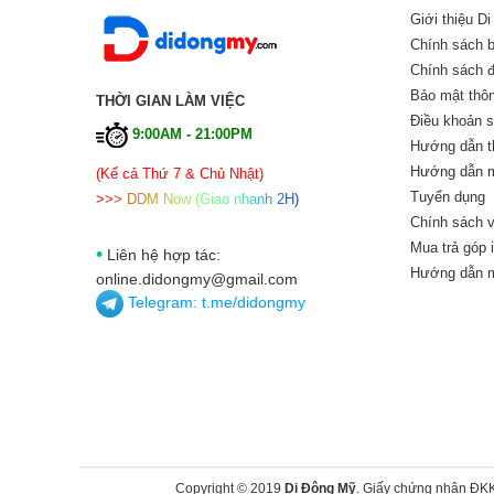
Giới thiệu D
Chính sách 
Chính sách đổ
Bảo mật thôn
THỜI GIAN LÀM VIỆC
Điều khoản 
9:00AM - 21:00PM
Hướng dẫn t
Hướng dẫn m
(Kể cả Thứ 7 & Chủ Nhật)
Tuyển dụng
>
>
>
D
D
M
N
o
w
(
G
i
a
o
n
h
a
n
h
2
H
)
Chính sách v
Mua trả góp 
•
Liên hệ hợp tác:
Hướng dẫn m
online.didongmy@gmail.com
Telegram:
t.me/didongmy
Copyright © 2019
Di Động Mỹ
. Giấy chứng nhận ĐK