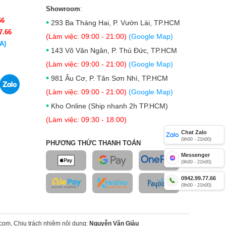
Showroom
:
66
•
293 Ba Tháng Hai, P. Vườn Lài, TP.HCM
7.66
(Làm việc: 09:00 - 21:00)
(Google Map)
A)
•
143 Võ Văn Ngân, P. Thủ Đức, TP.HCM
(Làm việc: 09:00 - 21:00)
(Google Map)
•
981 Âu Cơ, P. Tân Sơn Nhì, TP.HCM
(Làm việc: 09:00 - 21:00)
(Google Map)
•
Kho Online (Ship nhanh 2h TP.HCM)
(Làm việc: 09:30 - 18:00)
Chat Zalo
(9h00 - 21h00)
PHƯƠNG THỨC THANH TOÁN
Messenger
(9h00 - 21h00)
0942.99.77.66
(9h00 - 21h00)
om, Chịu trách nhiệm nội dung:
Nguyễn Văn Giàu