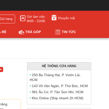
Giờ làm việc:
Khuyến mãi
Giỏ hàng
9h00 - 21h00
Á RẺ
TRẢ GÓP
TIN TỨC
HỆ THỐNG CỬA HÀNG
0%
•
293 Ba Tháng Hai, P. Vườn Lài,
HCM
•
143 Võ Văn Ngân, P. Thủ Đức, HCM
•
981 Âu Cơ, P. Tân Sơn Nhì, HCM
•
Kho Online (Ship nhanh 2h HCM)
 hãng