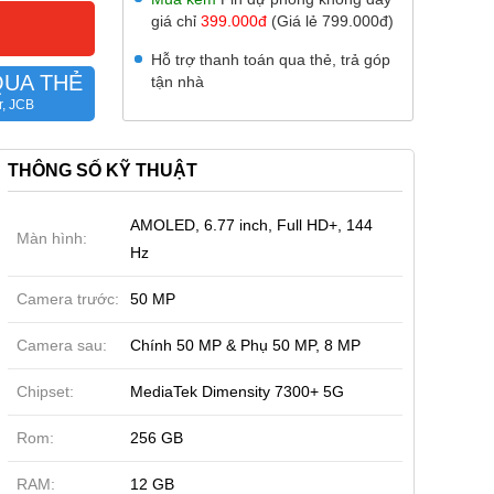
giá chỉ
399.000đ
(Giá lẻ 799.000đ)
Hỗ trợ thanh toán qua thẻ, trả góp
QUA THẺ
tận nhà
r, JCB
THÔNG SỐ KỸ THUẬT
AMOLED, 6.77 inch, Full HD+, 144
Màn hình:
Hz
Camera trước:
50 MP
Camera sau:
Chính 50 MP & Phụ 50 MP, 8 MP
Chipset:
MediaTek Dimensity 7300+ 5G
Rom:
256 GB
RAM:
12 GB