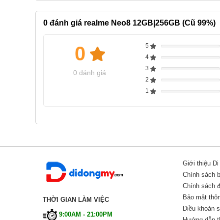
0
đánh giá realme Neo8 12GB|256GB (Cũ 99%)
Đánh giá realme Neo8 cũ toàn diện
5
0
Complete
4
Complete
Thiết kế realme Neo8 Like New có thu hút?
3
Complete
0 đánh giá
Điều bất ngờ đầu tiên khi cầm realme Neo8 99% 
2
Complete
dày 8.3mm và nặng 215g, mỏng và gọn hơn nhiều 
1
Complete
hoàn thiện tỉ mỉ, cảm giác cầm đầm tay và chắc ch
Giới thiệu D
Chính sách 
Chính sách đổ
Bảo mật thôn
THỜI GIAN LÀM VIỆC
Điều khoản 
9:00AM - 21:00PM
Hướng dẫn t