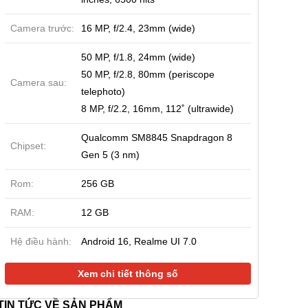
Camera trước:
16 MP, f/2.4, 23mm (wide)
50 MP, f/1.8, 24mm (wide)
50 MP, f/2.8, 80mm (periscope
Camera sau:
telephoto)
8 MP, f/2.2, 16mm, 112˚ (ultrawide)
Qualcomm SM8845 Snapdragon 8
Chipset:
Gen 5 (3 nm)
Rom:
256 GB
RAM:
12 GB
Hệ điều hành:
Android 16, Realme UI 7.0
Xem chi tiết thông số
TIN TỨC VỀ SẢN PHẨM