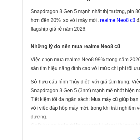
Snapdragon 8 Gen 5 mạnh nhất thị trường, pin 8
hơn đến 20% so với máy mới.
realme Neo8
cũ
đ
flagship giá rẻ năm 2026.
Những lý do nên mua realme Neo8 cũ
Việc chọn mua realme Neo8 99% trong năm 2026 l
săn tìm hiệu năng đỉnh cao với mức chi phí tối ưu
Sở hữu cấu hình "hủy diệt" với giá tầm trung: V
Snapdragon 8 Gen 5 (3nm) mạnh mẽ nhất hiện n
Tiết kiệm tối đa ngân sách: Mua máy cũ giúp bạn 
với việc đập hộp máy mới, trong khi trải nghiệ
đương.
Chất lượng hoàn thiện vượt thời gian: Khi mua h
sắc sảo, cầm đầm tay và sang trọng hơn hẳn các
Đ