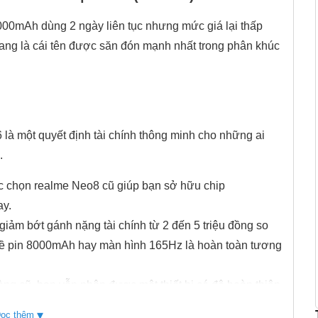
000mAh dùng 2 ngày liên tục nhưng mức giá lại thấp
ang là cái tên được săn đón mạnh nhất trong phân khúc
à một quyết định tài chính thông minh cho những ai
.
iệc chọn realme Neo8 cũ giúp bạn sở hữu chip
ay.
giảm bớt gánh nặng tài chính từ 2 đến 5 triệu đồng so
m về pin 8000mAh hay màn hình 165Hz là hoàn toàn tương
àng cũ, bạn vẫn nhận được một thiết bị có độ hoàn thiện
 dòng máy vỏ nhựa mới ra mắt.
▾
ọc thêm