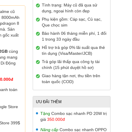
Tình trạng: Máy cũ đã qua sử
dụng, ngoại hình còn đẹp
ealme cũ
in 8000mAh
Phụ kiện gồm: Cáp sạc, Củ sạc,
apdragon 8
Que chọc sim
 mà. Sản
Bảo hành 06 tháng miễn phí, 1 đổi
 gốc xuất
1 trong 33 ngày đầu
Hỗ trợ trả góp 0% lãi suất qua thẻ
2GB
cùng
tín dụng (Visa/Master/JCB)
háng mang
Trả góp lãi thấp qua công ty tài
 Di Động
chính (15 phút duyệt hồ sơ)
Giao hàng tận nơi, thu tiền trên
0.000đ
toàn quốc (COD)
hanh toán
ƯU ĐÃI THÊM
gle Store
Tặng
Combo sạc nhanh PD 20W trị
giá
350.000đ
Store 399$
Nâng cấp
Combo sạc nhanh OPPO