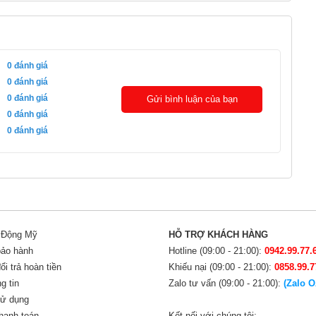
0
đánh giá
0
đánh giá
0
đánh giá
Gửi bình luận của bạn
trên tay: dù mang viên pin 8000mAh "khủng", máy chỉ
0
đánh giá
so với những gì con số pin gợi ra. Khung viền được
0
đánh giá
ắn rõ rệt.
i Động Mỹ
HỖ TRỢ KHÁCH HÀNG
bảo hành
Hotline (09:00 - 21:00):
0942.99.77.
i trả hoàn tiền
Khiếu nại (09:00 - 21:00):
0858.99.7
g tin
Zalo tư vấn (09:00 - 21:00):
(Zalo O
sử dụng
hanh toán
Kết nối với chúng tôi: