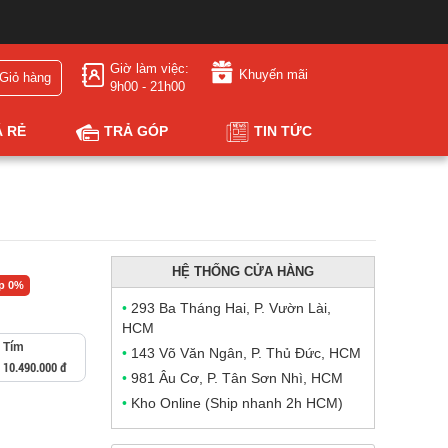
Giờ làm việc:
Khuyến mãi
Giỏ hàng
9h00 - 21h00
Á RẺ
TRẢ GÓP
TIN TỨC
HỆ THỐNG CỬA HÀNG
óp 0%
•
293 Ba Tháng Hai, P. Vườn Lài,
HCM
Tím
•
143 Võ Văn Ngân, P. Thủ Đức, HCM
10.490.000 đ
•
981 Âu Cơ, P. Tân Sơn Nhì, HCM
•
Kho Online (Ship nhanh 2h HCM)