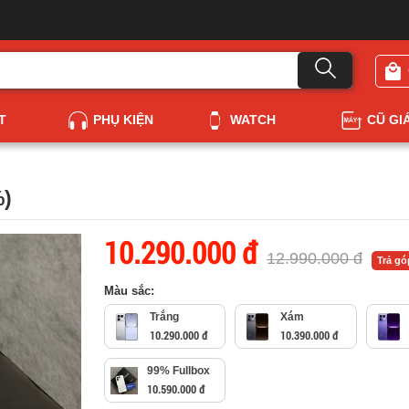
T
PHỤ KIỆN
WATCH
CŨ GI
%)
10.290.000 đ
12.990.000 đ
Trả g
Màu sắc:
Trắng
Xám
10.290.000 đ
10.390.000 đ
99% Fullbox
10.590.000 đ