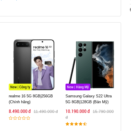
 máy cũ tại cửa hàng uy tín giúp bạn loại bỏ rủi ro "hàng
ỗi 1 đổi 1 như máy mới.
hu cầu lên đời trong 1-2 năm tới, việc bán lại realme
lỗ sâu" như khi mua máy mới 100%.
New | Công ty
New | Hàng Mỹ
New 
realme 16 5G 8GB|256GB
Samsung Galaxy S22 Ultra
real
(Chính hãng)
5G 8GB|128GB (Bản Mỹ)
(Chí
8.490.000 đ
10.190.000 đ
6.99
11.490.000 đ
15.790.000
đ