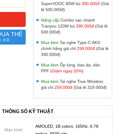
SuperVOOC 80W bù
390.000đ
(Giá
lẻ 500.000đ)
Nâng cấp
Combo sạc nhanh
Tranyoo 120W bù
390.000đ
(Giá lẻ
500.000đ)
QUA THẺ
r, JCB
Mua kèm
Tai nghe Type-C AKG
chính hãng giá chỉ
299.000đ
(Giá lẻ
390.000đ)
Mua kèm
Ốp lưng, bao da, dán
PPF (
Giảm ngay 20%
)
Mua kèm
Tai nghe True Wireless
giá chỉ
259.000đ
(Giá lẻ 319.000đ)
THÔNG SỐ KỸ THUẬT
AMOLED, 1B colors, 165Hz, 6.78
Màn hình:
inches, 6500 nits