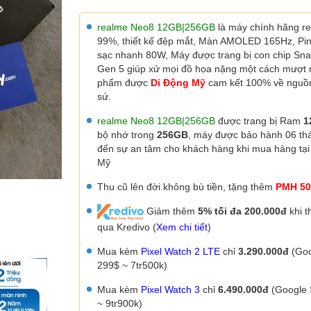
realme Neo8 12GB|256GB
là máy chính hãng r
99%, thiết kế đệp mắt, Màn AMOLED 165Hz, P
sạc nhanh 80W,
Máy được trang bị con chip Sn
Gen 5
giúp xử mọi đồ họa nặng một cách mượt
phẩm được
Di Động Mỹ
cam kết 100% về nguồn
sứ.
realme Neo
8
12GB|256GB
được trang bị Ram
1
bộ nhớ trong
256GB
, máy được
bảo hành 06 t
đến sự an tâm cho khách hàng khi mua hàng tại
Mỹ
Thu cũ lên đời không bù tiền, tặng thêm
PMH 50
Giảm thêm
5% tối đa 200.000đ
khi t
qua Kredivo (
Xem chi tiết
)
Mua kèm
Pixel Watch 2 LTE
chỉ
3.290.000đ
(Goo
299$ ~ 7tr500k)
Mua kèm
Pixel Watch 3
chỉ
6.490.000đ
(Google 
~ 9tr900k)