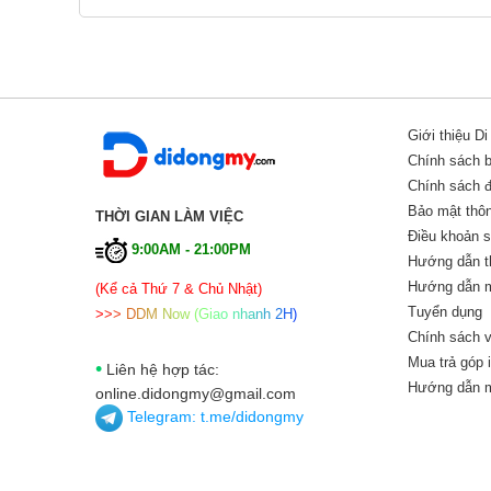
Giới thiệu D
Chính sách 
Chính sách đổ
Bảo mật thôn
THỜI GIAN LÀM VIỆC
Điều khoản 
9:00AM - 21:00PM
Hướng dẫn t
Hướng dẫn m
(Kể cả Thứ 7 & Chủ Nhật)
Tuyển dụng
>
>
>
D
D
M
N
o
w
(
G
i
a
o
n
h
a
n
h
2
H
)
Chính sách v
Mua trả góp 
•
Liên hệ hợp tác:
Hướng dẫn m
online.didongmy@gmail.com
Telegram:
t.me/didongmy