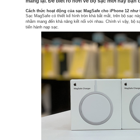
mang lại. Để biết rõ hơn về bộ sạc mới này bạn c
Cách thức hoạt động của sạc MagSafe cho iPhone 12 như 
Sạc MagSafe có thiết kế hình tròn khá bắt mắt, trên bộ sạc 
nhằm mang đến khả năng kết nối với nhau. Chính vì vậy, bộ s
tiến hành nạp sạc.