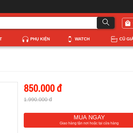
T
PHỤ KIỆN
WATCH
CŨ GI
850.000 đ
1.990.000 đ
MUA NGAY
Giao hàng tận nơi hoặc tại cửa hàng