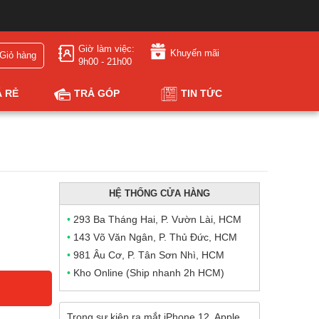
Giờ làm việc:
Khuyến mãi
Giỏ hàng
9h00 - 21h00
Á RẺ
TRẢ GÓP
TIN TỨC
HỆ THỐNG CỬA HÀNG
•
293 Ba Tháng Hai, P. Vườn Lài, HCM
•
143 Võ Văn Ngân, P. Thủ Đức, HCM
•
981 Âu Cơ, P. Tân Sơn Nhì, HCM
•
Kho Online (Ship nhanh 2h HCM)
Trong sự kiện ra mắt iPhone 12, Apple