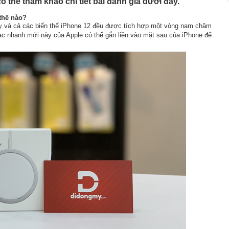
ó thể tham khảo chi tiết bài đánh giá dưới đây.
thế nào?
này và cả các biến thể iPhone 12 đều được tích hợp một vòng nam châm
ạc nhanh mới này của Apple có thể gắn liền vào mặt sau của iPhone để