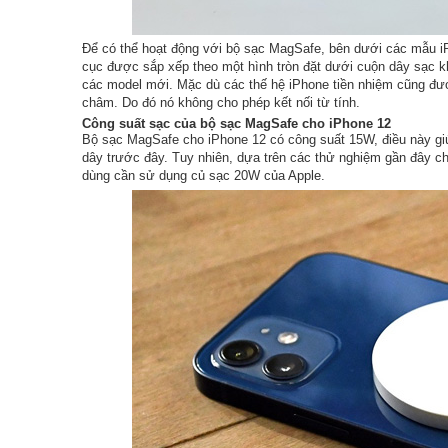
Để có thể hoạt động với bộ sạc MagSafe, bên dưới các mẫu 
cục được sắp xếp theo một hình tròn đặt dưới cuộn dây sạc khô
các model mới. Mặc dù các thế hệ iPhone tiền nhiệm cũng đ
châm. Do đó nó không cho phép kết nối từ tính.
Công suất sạc của bộ sạc MagSafe cho iPhone 12
Bộ sạc MagSafe cho iPhone 12 có công suất 15W, điều này giú
dây trước đây. Tuy nhiên, dựa trên các thử nghiệm gần đây ch
dùng cần sử dụng củ sạc 20W của Apple.