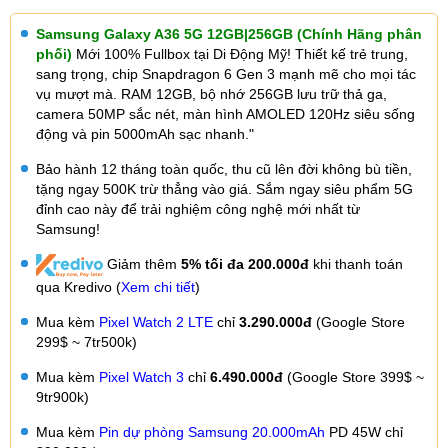
Samsung Galaxy A36 5G 12GB|256GB (Chính Hãng phân 
phối)
 Mới 100% Fullbox tại Di Động Mỹ! Thiết kế trẻ trung, 
sang trọng, chip Snapdragon 6 Gen 3 mạnh mẽ cho mọi tác 
vụ mượt mà. RAM 12GB, bộ nhớ 256GB lưu trữ thả ga, 
camera 50MP sắc nét, màn hình AMOLED 120Hz siêu sống 
động và pin 5000mAh sạc nhanh."
Bảo hành 12 tháng toàn quốc, thu cũ lên đời không bù tiền, 
tặng ngay 500K trừ thẳng vào giá. Sắm ngay siêu phẩm 5G 
đỉnh cao này để trải nghiệm công nghệ mới nhất từ 
Samsung!
 Giảm thêm 
5% tối đa 200.000đ
 khi thanh toán 
qua Kredivo (
Xem chi tiết
)
Mua kèm
Pixel Watch 2 LTE
chỉ
3.290.000đ
(Google Store
299$ ~ 7tr500k)
Mua kèm
Pixel Watch 3
chỉ
6.490.000đ
(Google Store 399$ ~
9tr900k)
Mua kèm
Pin dự phòng Samsung 20.000mAh
PD 45W chỉ