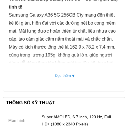
tinh tế
Samsung Galaxy A36 5G 256GB Cty mang đến thiết
kế tối giản, hiện đại với các đường nét bo cong mềm
mại. Mặt lưng được hoàn thiện từ chất liệu nhựa cao
cấp, tạo cảm giác cầm nắm thoải mái và chắc chắn.
Máy có kích thước tổng thể là 162.9 x 78.2 x 7.4 mm,
cùng trọng lượng 195g, không quá lớn, giúp người
dùng dễ dàng thao tác bằng một tay. Sự kết hợp hài
hòa giữa chất liệu và kiểu dáng tạo nên vẻ ngoài
▾
Đọc thêm
thanh lịch, phù hợp với nhiều đối tượng người dùng.
THÔNG SỐ KỸ THUẬT
Super AMOLED, 6.7 inch, 120 Hz, Full
Màn hình:
HD+ (1080 x 2340 Pixels)