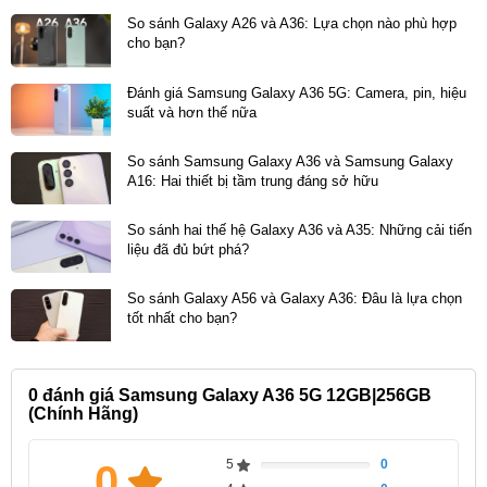
So sánh Galaxy A26 và A36: Lựa chọn nào phù hợp
cho bạn?
Đánh giá Samsung Galaxy A36 5G: Camera, pin, hiệu
suất và hơn thế nữa
So sánh Samsung Galaxy A36 và Samsung Galaxy
A16: Hai thiết bị tầm trung đáng sở hữu
So sánh hai thế hệ Galaxy A36 và A35: Những cải tiến
liệu đã đủ bứt phá?
Với dung lượng RAM lên đến 12GB, Samsung Galaxy
A36 5G Cty cho phép người dùng thoải mái mở nhiều
So sánh Galaxy A56 và Galaxy A36: Đâu là lựa chọn
tốt nhất cho bạn?
ứng dụng cùng lúc mà không lo giật lag. Khả năng đa
nhiệm mượt mà giúp chuyển đổi giữa các ứng dụng
một cách nhanh chóng, nâng cao hiệu quả làm việc và
0
đánh giá Samsung Galaxy A36 5G 12GB|256GB
(Chính Hãng)
giải trí. Người dùng có thể dễ dàng vừa xem phim,
vừa lướt web, vừa trò chuyện với bạn bè mà không
5
0
0
Complete
gặp bất kỳ trở ngại nào.