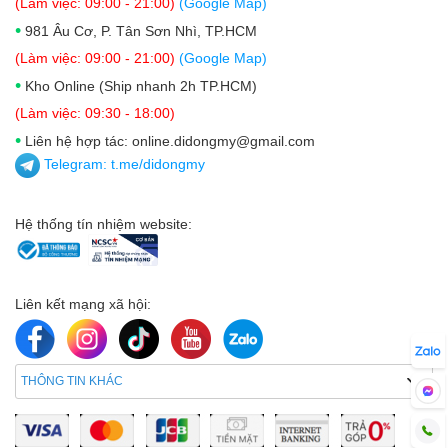
(Làm việc: 09:00 - 21:00)
(Google Map)
lớn đến những chi tiết cận cảnh. Camera trước 12MP
•
981 Âu Cơ, P. Tân Sơn Nhì, TP.HCM
cũng đảm bảo những bức ảnh selfie sắc nét và tự
(Làm việc: 09:00 - 21:00)
(Google Map)
nhiên.
•
Kho Online (Ship nhanh 2h TP.HCM)
(Làm việc: 09:30 - 18:00)
•
Liên hệ hợp tác: online.didongmy@gmail.com
Telegram:
t.me/didongmy
Hệ thống tín nhiệm website:
Liên kết mạng xã hội:
Trong điều kiện ánh sáng tốt, Samsung Galaxy A36
5G cho ra những bức ảnh sắc nét, chi tiết với màu sắc
THÔNG TIN KHÁC
sống động. Camera chính 50MP hoạt động hiệu quả,
tái tạo hình ảnh chân thực và rõ ràng. Trong điều kiện