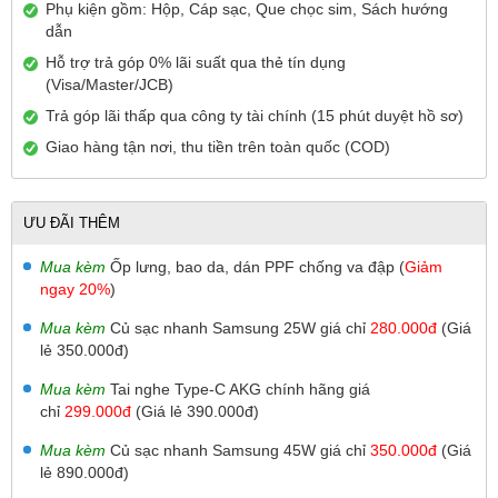
Phụ kiện gồm: Hộp, Cáp sạc, Que chọc sim, Sách hướng
dẫn
Hỗ trợ trả góp 0% lãi suất qua thẻ tín dụng
(Visa/Master/JCB)
Trả góp lãi thấp qua công ty tài chính (15 phút duyệt hồ sơ)
Giao hàng tận nơi, thu tiền trên toàn quốc (COD)
ƯU ĐÃI THÊM
Mua kèm
Ốp lưng, bao da, dán PPF chống va đập (
Giảm
ngay 20%
)
Mua kèm
Củ sạc nhanh Samsung 25W giá chỉ
2
80.000đ
(Giá
lẻ 350.000đ)
Mua kèm
Tai nghe Type-C AKG chính hãng giá
chỉ
299.000đ
(Giá lẻ 390.000đ)
Mua kèm
Củ sạc nhanh Samsung 45W giá chỉ
350
.000đ
(Giá
lẻ 890.000đ)