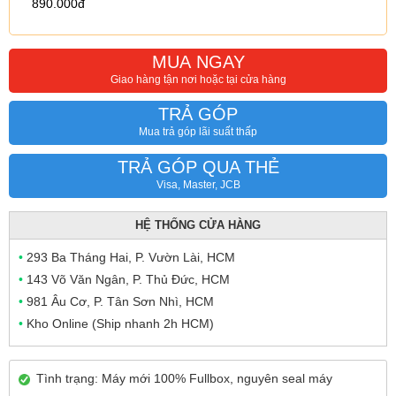
890.000đ
MUA NGAY
Giao hàng tận nơi hoặc tại cửa hàng
TRẢ GÓP
Mua trả góp lãi suất thấp
TRẢ GÓP QUA THẺ
Visa, Master, JCB
HỆ THỐNG CỬA HÀNG
•
293 Ba Tháng Hai, P. Vườn Lài, HCM
•
143 Võ Văn Ngân, P. Thủ Đức, HCM
•
981 Âu Cơ, P. Tân Sơn Nhì, HCM
•
Kho Online (Ship nhanh 2h HCM)
Tình trạng: Máy mới 100% Fullbox, nguyên seal máy