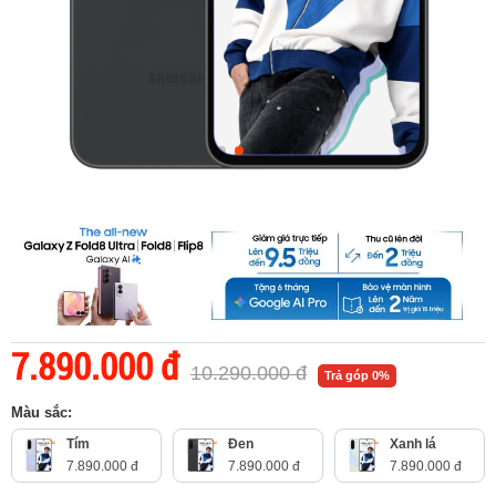
7.890.000 đ
10.290.000 đ
Trả góp 0%
Màu sắc:
Tím
Đen
Xanh lá
7.890.000 đ
7.890.000 đ
7.890.000 đ