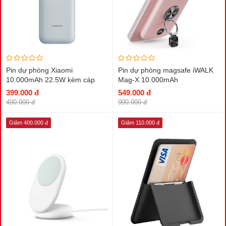
Pin dự phòng Xiaomi
Pin dự phòng magsafe iWALK
10.000mAh 22.5W kèm cáp
Mag-X 10.000mAh
Type-C
399.000 đ
549.000 đ
490.000 đ
990.000 đ
Giảm 400.000 đ
Giảm 110.000 đ