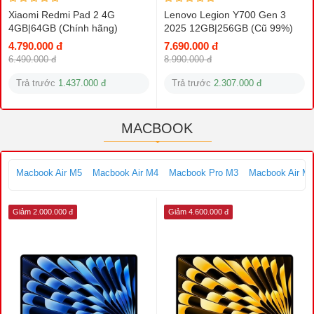
Xiaomi Redmi Pad 2 4G
Lenovo Legion Y700 Gen 3
4GB|64GB (Chính hãng)
2025 12GB|256GB (Cũ 99%)
4.790.000 đ
7.690.000 đ
6.490.000 đ
8.990.000 đ
Trả trước
1.437.000 đ
Trả trước
2.307.000 đ
MACBOOK
Macbook Air M5
Macbook Air M4
Macbook Pro M3
Macbook Air M
Giảm 2.000.000 đ
Giảm 4.600.000 đ