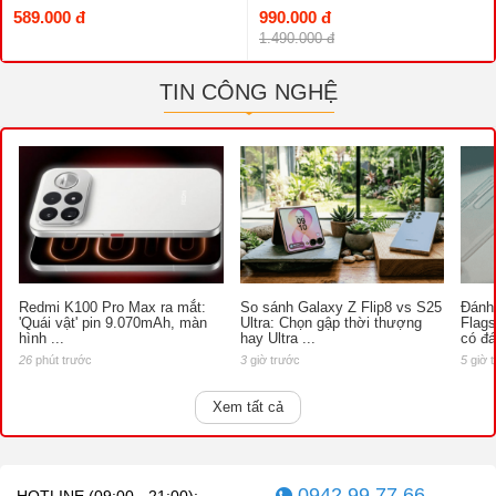
589.000 đ
990.000 đ
1.490.000 đ
TIN CÔNG NGHỆ
Redmi K100 Pro Max ra mắt:
So sánh Galaxy Z Flip8 vs S25
Đánh 
'Quái vật' pin 9.070mAh, màn
Ultra: Chọn gập thời thượng
Flags
hình ...
hay Ultra ...
có đ
26
phút trước
3
giờ trước
5
giờ 
Xem tất cả
0942.99.77.66
HOTLINE (09:00 - 21:00):