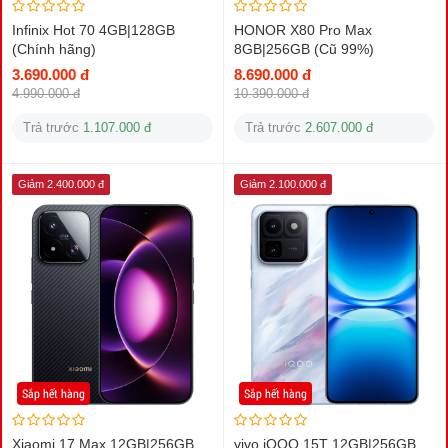
Infinix Hot 70 4GB|128GB
HONOR X80 Pro Max
(Chính hãng)
8GB|256GB (Cũ 99%)
3.690.000 đ
8.690.000 đ
4.990.000 đ
10.390.000 đ
Trả trước
1.107.000 đ
Trả trước
2.607.000 đ
Giảm 2.400.000 đ
Giảm 2.100.000 đ
Sắp hết hàng
Sắp hết hàng
Xiaomi 17 Max 12GB|256GB
vivo iQOO 15T 12GB|256GB