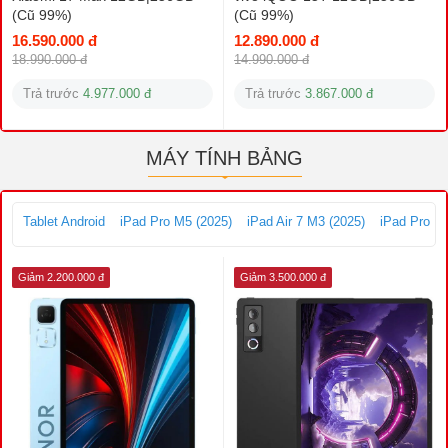
(Cũ 99%)
(Cũ 99%)
16.590.000 đ
12.890.000 đ
18.990.000 đ
14.990.000 đ
Trả trước
4.977.000 đ
Trả trước
3.867.000 đ
MÁY TÍNH BẢNG
Tablet Android
iPad Pro M5 (2025)
iPad Air 7 M3 (2025)
iPad Pro M
Giảm 2.200.000 đ
Giảm 3.500.000 đ