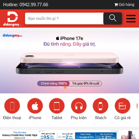
Hotline: 0942.99.77.66
Giỏ hàng
Điện thoại
iPhone
Tablet
Phụ kiện
Watch
Cũ giá rẻ