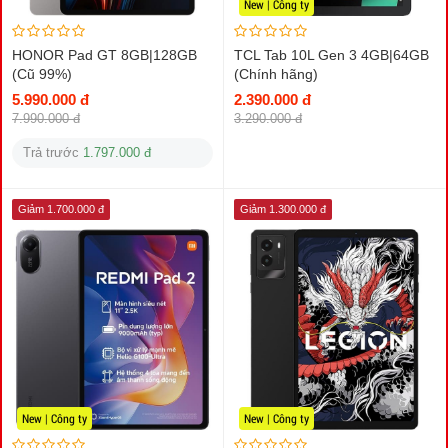
New | Công ty
HONOR Pad GT 8GB|128GB
TCL Tab 10L Gen 3 4GB|64GB
(Cũ 99%)
(Chính hãng)
5.990.000 đ
2.390.000 đ
7.990.000 đ
3.290.000 đ
Trả trước
1.797.000 đ
Giảm 1.700.000 đ
Giảm 1.300.000 đ
New | Công ty
New | Công ty