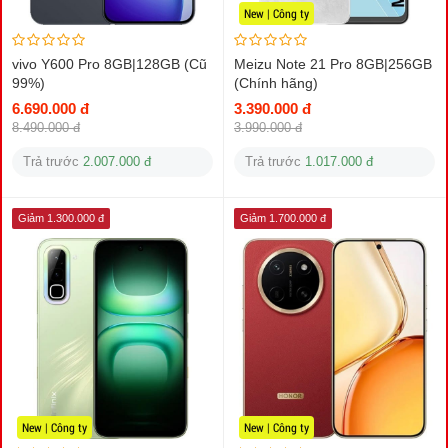
New | Công ty
vivo Y600 Pro 8GB|128GB (Cũ
Meizu Note 21 Pro 8GB|256GB
99%)
(Chính hãng)
6.690.000 đ
3.390.000 đ
8.490.000 đ
3.990.000 đ
Trả trước
2.007.000 đ
Trả trước
1.017.000 đ
Giảm 1.300.000 đ
Giảm 1.700.000 đ
New | Công ty
New | Công ty