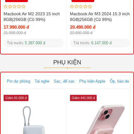
Macbook Air M2 2023 15 inch
Macbook Air M3 2024 15.3 inch
8GB|256GB (Cũ 99%)
8GB|256GB (Cũ 99%)
17.990.000 đ
20.490.000 đ
21.990.000 đ
22.690.000 đ
Trả trước
5.397.000 đ
Trả trước
6.147.000 đ
PHỤ KIỆN
Pin dự phòng
Tai nghe
Sạc, đế sạc
Phụ kiện Apple
Ốp, bao da
Giảm 91.000 đ
Giảm 441.000 đ