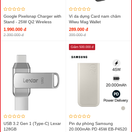
Google Pixelsnap Charger with
Ví da dựng Card nam châm
Stand - 25W Qi2 Wireless
Wiwu Mag Wallet
Charger
1.990.000 đ
289.000 đ
2.390.000 đ
399.000 đ
Giảm 500.000 đ
USB 3.2 Gen 1 (Type-C) Lexar
Pin dự phòng Samsung
128GB
20.000mAh PD 45W EB-P4520