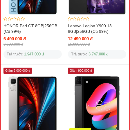
HONOR Pad GT 8GB|256GB
Lenovo Legion Y900 13
(Cũ 99%)
8GB|256GB (Cũ 99%)
6.490.000 đ
12.490.000 đ
8.690.000 đ
15.990.000 đ
Trả trước
1.947.000 đ
Trả trước
3.747.000 đ
Giảm 2.000.000 đ
Giảm 900.000 đ