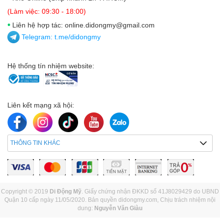
(Làm việc: 09:30 - 18:00)
•
Liên hệ hợp tác: online.didongmy@gmail.com
Telegram:
t.me/didongmy
Hệ thống tín nhiệm website:
Liên kết mạng xã hội:
THÔNG TIN KHÁC
Copyright © 2019
Di Động Mỹ
. Giấy chứng nhận ĐKKD số 41J8029429 do UBND
Quận 10 cấp ngày 11/05/2020. Bản quyền didongmy.com, Chịu trách nhiệm nội
dung:
Nguyễn Văn Giàu