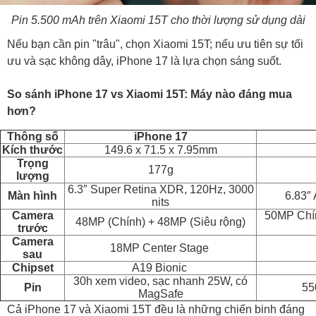
Pin 5.500 mAh trên Xiaomi 15T cho thời lượng sử dụng dài
Nếu bạn cần pin "trâu", chọn Xiaomi 15T; nếu ưu tiên sự tối
ưu và sạc không dây, iPhone 17 là lựa chọn sáng suốt.
So sánh iPhone 17 vs Xiaomi 15T: Máy nào đáng mua
hơn?
Thông số
iPhone 17
Kích thước
149.6 x 71.5 x 7.95mm
Trọng
177g
lượng
6.3″ Super Retina XDR, 120Hz, 3000
Màn hình
6.83″
nit
s
Camera
50MP Chín
48MP (Chính) + 48MP (Siêu rộng)
trước
Camera
18MP Center Stage
sau
Chipset
A19 Bionic
30h xem video, sạc nhanh 25W, có
Pin
55
MagSafe
Cả iPhone 17 và Xiaomi 15T đều là những chiến binh đáng