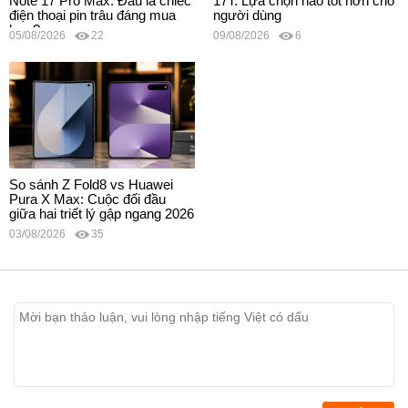
Note 17 Pro Max: Đâu là chiếc
17T: Lựa chọn nào tốt hơn cho
điện thoại pin trâu đáng mua
người dùng
hơn?
05/08/2026
22
09/08/2026
6
So sánh Z Fold8 vs Huawei
Pura X Max: Cuộc đối đầu
giữa hai triết lý gập ngang 2026
03/08/2026
35