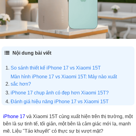
Nội dung bài viết
So sánh thiết kế iPhone 17 vs Xiaomi 15T
Màn hình iPhone 17 vs Xiaomi 15T: Máy nào xuất
sắc hơn?
iPhone 17 chụp ảnh có đẹp hơn Xiaomi 15T?
Đánh giá hiệu năng iPhone 17 vs Xiaomi 15T
So sánh iPhone 17 vs Xiaomi 15T về pin
iPhone 17
và Xiaomi 15T cùng xuất hiện trên thị trường, một
So sánh iPhone 17 vs Xiaomi 15T: Máy nào đáng
bên là sự tinh tế, tối giản, một bên là cảm giác mới lạ, mạnh
mua hơn?
mẽ. Liệu "Táo khuyết" có thực sự bị vượt mặt?