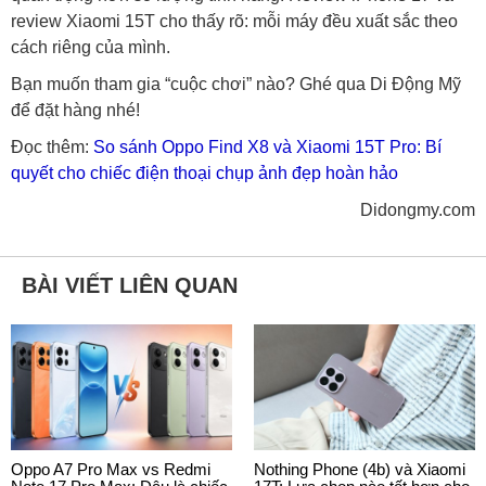
review Xiaomi 15T cho thấy rõ: mỗi máy đều xuất sắc theo
cách riêng của mình.
Bạn muốn tham gia “cuộc chơi” nào? Ghé qua Di Động Mỹ
để đặt hàng nhé!
Đọc thêm:
So sánh Oppo Find X8 và Xiaomi 15T Pro: Bí
quyết cho chiếc điện thoại chụp ảnh đẹp hoàn hảo
Didongmy.com
BÀI VIẾT LIÊN QUAN
Oppo A7 Pro Max vs Redmi
Nothing Phone (4b) và Xiaomi