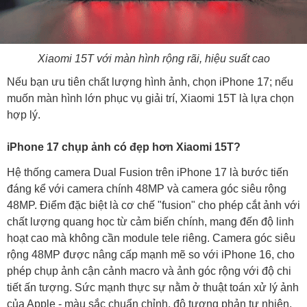
Xiaomi 15T với màn hình rộng rãi, hiệu suất cao
Nếu bạn ưu tiên chất lượng hình ảnh, chọn iPhone 17; nếu
muốn màn hình lớn phục vụ giải trí, Xiaomi 15T là lựa chọn
hợp lý.
iPhone 17 chụp ảnh có đẹp hơn Xiaomi 15T?
Hệ thống camera Dual Fusion trên iPhone 17 là bước tiến
đáng kể với camera chính 48MP và camera góc siêu rộng
48MP. Điểm đặc biệt là cơ chế "fusion" cho phép cắt ảnh với
chất lượng quang học từ cảm biến chính, mang đến độ linh
hoạt cao mà không cần module tele riêng. Camera góc siêu
rộng 48MP được nâng cấp mạnh mẽ so với iPhone 16, cho
phép chụp ảnh cận cảnh macro và ảnh góc rộng với độ chi
tiết ấn tượng. Sức mạnh thực sự nằm ở thuật toán xử lý ảnh
của Apple - màu sắc chuẩn chỉnh, độ tương phản tự nhiên,