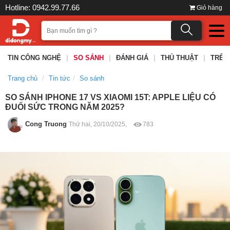
Hotline: 0942.99.77.66
Giỏ hàng
TIN CÔNG NGHỆ
|
SO SÁNH
|
ĐÁNH GIÁ
|
THỦ THUẬT
|
TRÊN
Trang chủ
Tin tức
So sánh
SO SÁNH IPHONE 17 VS XIAOMI 15T: APPLE LIỆU CÓ
ĐUỐI SỨC TRONG NĂM 2025?
Cong Truong
Thứ hai, 20/10/2025,
783