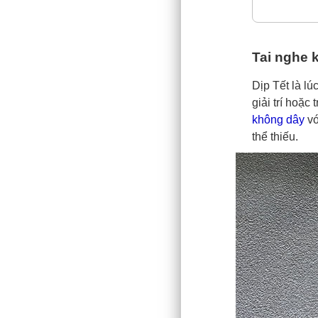
Tai nghe 
Dịp Tết là l
giải trí hoặc
không dây
vớ
thể thiếu.