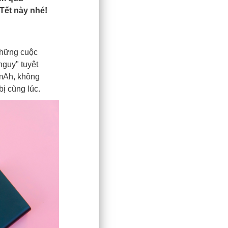
Tết này nhé!
 những cuộc
nguy" tuyệt
mAh, không
ị cùng lúc.