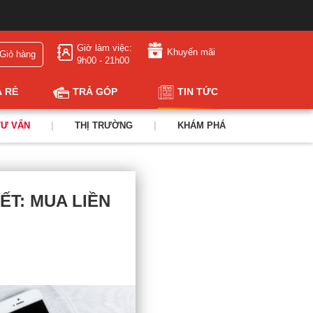
Giờ làm việc:
Khuyến mãi
Giỏ hàng
9h00 - 21h00
Á RẺ
TRẢ GÓP
TIN TỨC
TƯ VẤN
|
THỊ TRƯỜNG
|
KHÁM PHÁ
ẾT: MUA LIỀN