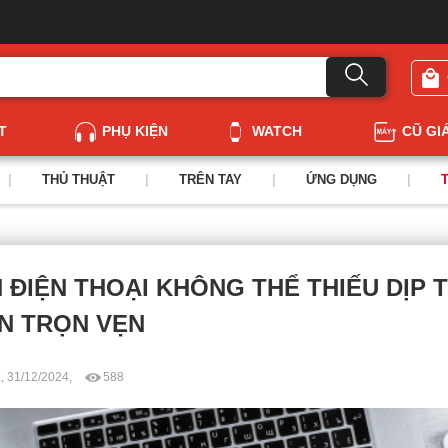
T
PHỤ KIỆN
WATCH
CŨ GI
|
THỦ THUẬT
|
TRÊN TAY
|
ỨNG DỤNG
|
 ĐIỆN THOẠI KHÔNG THỂ THIẾU DỊP T
ÂN TRỌN VẸN
, 31/12/2024,
588