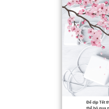
Để dịp Tết 
thể bỏ qua