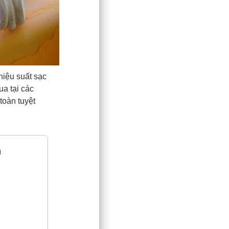
iệu suất sạc
ua tại các
toàn tuyệt
h