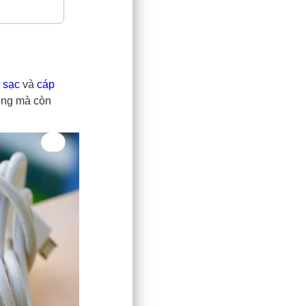
 sạc
và
cáp
hóng mà còn