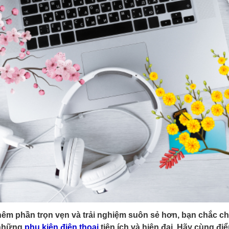
thêm phần trọn vẹn và trải nghiệm suôn sẻ hơn, bạn chắc c
 những
phụ kiện điện thoại
tiện ích và hiện đại. Hãy cùng đi