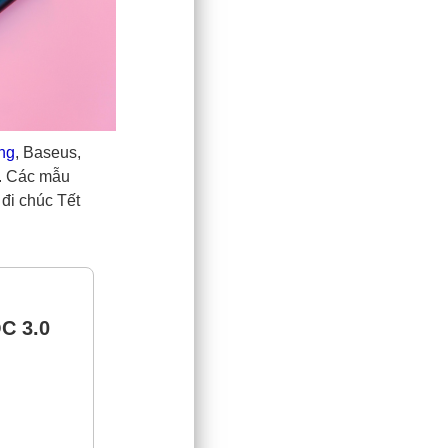
ng
, Baseus,
n. Các mẫu
 đi chúc Tết
C 3.0