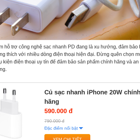
 hỗ trợ công nghệ sạc nhanh PD đang là xu hướng, đảm bảo h
ơng thích với nhiều dòng điện thoại hiện đại. Đừng quên chọn m
 kiện điện thoại uy tín để đảm bảo sản phẩm chính hãng và an 
ng.
Củ sạc nhanh iPhone 20W chín
hãng
590.000 đ
790.000 đ
Đặc điểm nổi bật
XEM CHI TIẾT