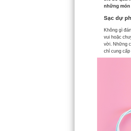
những món p
Sạc dự ph
Không gì đán
vui hoặc chuy
vời. Những 
chỉ cung cấp