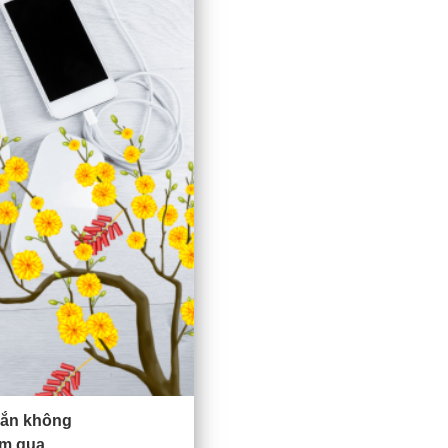
hắn không
ểm qua