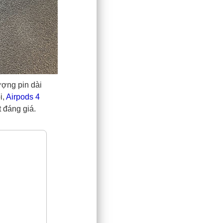
ượng pin dài
i,
Airpods 4
 đáng giá.