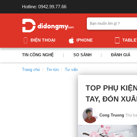
Hotline: 0942.99.77.66
ĐIỆN THOẠI
IPHONE
TABLE
TIN CÔNG NGHỆ
|
SO SÁNH
|
ĐÁNH GIÁ
Trang chủ
Tin tức
Tư vấn
TOP PHỤ KIỆN
TAY, ĐÓN XU
Cong Truong
Thứ ba