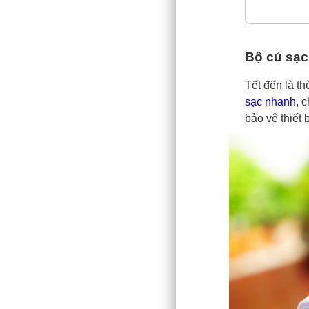
Bộ củ sạc
Tết đến là th
sạc nhanh
, 
bảo vệ thiết