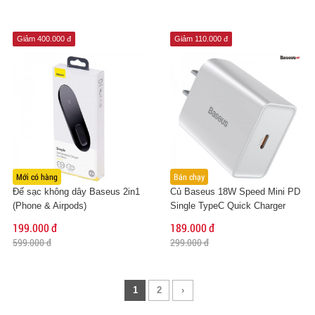
Giảm 400.000 đ
Giảm 110.000 đ
Mới có hàng
Bán chạy
Đế sạc không dây Baseus 2in1
Củ Baseus 18W Speed Mini PD
(Phone & Airpods)
Single TypeC Quick Charger
199.000 đ
189.000 đ
599.000 đ
299.000 đ
1
2
›