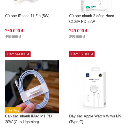
Củ sạc iPhone 11 Zin (5W)
Củ sạc nhanh 2 cổng Hoco
C108A PD 35W
250.000 đ
249.000 đ
490.000 đ
399.000 đ
Giảm 541.000 đ
Giảm 150.000 đ
Bán chạy
Cáp sạc nhanh iMac M1 PD
Dây sạc Apple Watch Wiwu M9
20W (C to Lightning)
(Type-C)