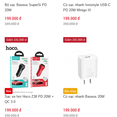
Bộ sạc Baseus SuperSi PD
Củ sạc nhanh Innostyle USB-C
20W
PD 20W Minigo III
199.000 đ
199.000 đ
349.000 đ
390.000 đ
Giảm 191.000 đ
Giảm 191.000 đ
New
Bán chạy
Sạc xe hơi Hoco Z38 PD 20W +
Củ sạc nhanh Baseus 20W
QC 3.0
199.000 đ
199.000 đ
390.000 đ
390.000 đ