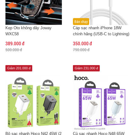
Bán chạy
Kẹp Oto không dây Joway
Cáp sạc nhanh iPhone 18W
WXC58
chính hãng (USB-C to Lightning)
389.000 đ
350.000 đ
500.000 đ
790.000 đ
Giảm 201.000 đ
Giảm 231.000 đ
Bộ sạc nhanh Hoco N42 45W (2
Củ sạc nhanh Hoco N48 65W