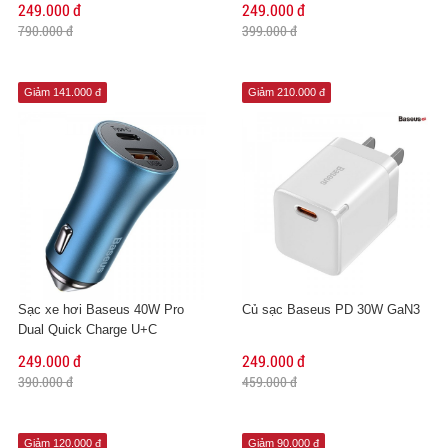
249.000 đ
249.000 đ
790.000 đ
399.000 đ
Giảm 141.000 đ
Giảm 210.000 đ
Sạc xe hơi Baseus 40W Pro
Củ sạc Baseus PD 30W GaN3
Dual Quick Charge U+C
249.000 đ
249.000 đ
390.000 đ
459.000 đ
Giảm 120.000 đ
Giảm 90.000 đ