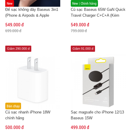
New
New | Chính hãng
Đế sạc không dây Baseus 3in1
Củ sạc Baseus 65W GaN Quick
(Phone & Airpods & Apple
Travel Charger C+C+A (Kèm
Watch)
cáp)
549.000 đ
549.000 đ
699.000 đ
799.000 đ
Giảm 290.000 đ
Giảm 91.000 đ
Bán chạy
Củ sạc nhanh iPhone 18W
Sạc magsafe cho iPhone 12/13
chính hãng
Baseus 15W
500.000 đ
499.000 đ