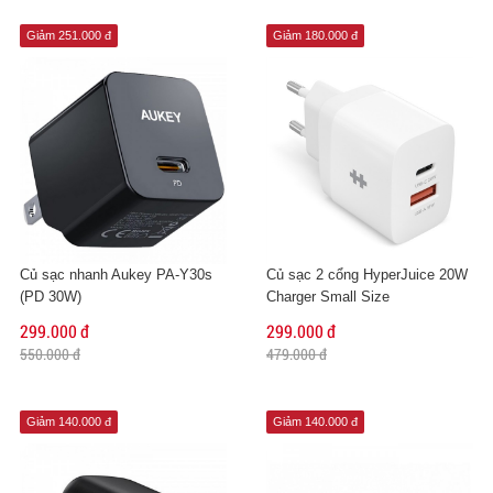
Giảm 251.000 đ
Giảm 180.000 đ
Củ sạc nhanh Aukey PA-Y30s
Củ sạc 2 cổng HyperJuice 20W
(PD 30W)
Charger Small Size
299.000 đ
299.000 đ
550.000 đ
479.000 đ
Giảm 140.000 đ
Giảm 140.000 đ