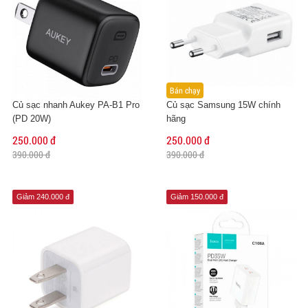
Bán chạy
Củ sạc nhanh Aukey PA-B1 Pro
Củ sạc Samsung 15W chính
(PD 20W)
hãng
250.000 đ
250.000 đ
390.000 đ
390.000 đ
Giảm 240.000 đ
Giảm 150.000 đ