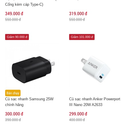
Cổng kèm cáp Type-C)
349.000 đ
319.000 đ
550.000 đ
550.000 đ
Giảm 90.000 đ
Giảm 101.000 đ
Bán chạy
Củ sạc nhanh Samsung 25W
Củ sạc nhanh Anker Powerport
chính hãng
III Nano 20W A2633
300.000 đ
299.000 đ
390.000 đ
400.000 đ