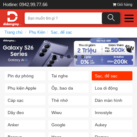
Hotline: 0942.99.77.66
Giỏ hàng
Trang chủ
Phụ Kiện
Sạc, đế sạc
Pin dự phòng
Tai nghe
Sạc, đế sạc
Phụ kiện Apple
Ốp, bao da
Loa di động
Cáp sạc
Thẻ nhớ
Dán màn hình
Dây đeo
Wiwu
Innostyle
Anker
Google
Aukey