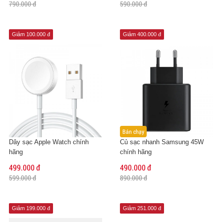
790.000 đ
590.000 đ
Giảm 100.000 đ
Giảm 400.000 đ
Bán chạy
Dây sạc Apple Watch chính
Củ sạc nhanh Samsung 45W
hãng
chính hãng
499.000 đ
490.000 đ
599.000 đ
890.000 đ
Giảm 199.000 đ
Giảm 251.000 đ