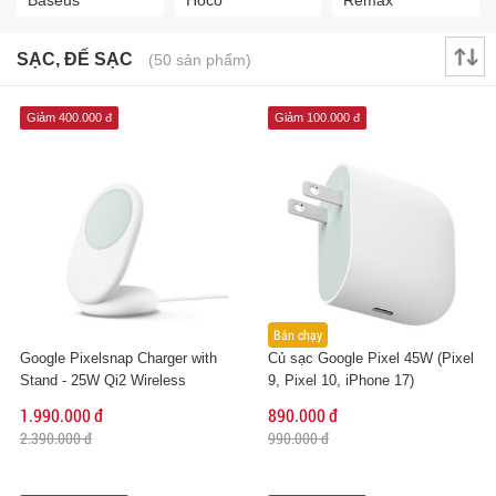
Baseus
Hoco
Remax
SẠC, ĐẾ SẠC
(50 sản phẩm)
Giảm 400.000 đ
Giảm 100.000 đ
Bán chạy
Google Pixelsnap Charger with
Củ sạc Google Pixel 45W (Pixel
Stand - 25W Qi2 Wireless
9, Pixel 10, iPhone 17)
Charger
1.990.000 đ
890.000 đ
2.390.000 đ
990.000 đ