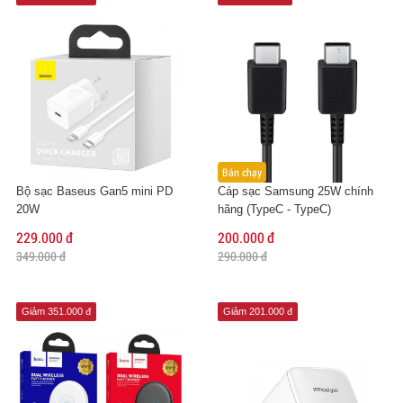
Bán chạy
Bộ sạc Baseus Gan5 mini PD
Cáp sạc Samsung 25W chính
20W
hãng (TypeC - TypeC)
229.000 đ
200.000 đ
349.000 đ
290.000 đ
Giảm 351.000 đ
Giảm 201.000 đ