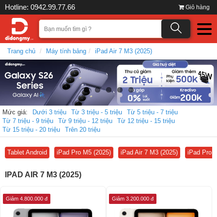
Hotline: 0942.99.77.66
Giỏ hàng
Trang chủ
Máy tính bảng
iPad Air 7 M3 (2025)
Mức giá:
Dưới 3 triệu
Từ 3 triệu - 5 triệu
Từ 5 triệu - 7 triệu
Từ 7 triệu - 9 triệu
Từ 9 triệu - 12 triệu
Từ 12 triệu - 15 triệu
Từ 15 triệu - 20 triệu
Trên 20 triệu
Tablet Android
iPad Pro M5 (2025)
iPad Air 7 M3 (2025)
iPad Pro 
IPAD AIR 7 M3 (2025)
Giảm 4.800.000 đ
Giảm 3.200.000 đ