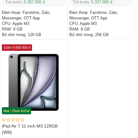
Trả trước
5.397.000 đ
Trả trước
5.337.000 đ
Đàm thoại:
Facetime, Zalo,
Đàm thoại:
Facetime, Zalo,
Messenger, OTT App
Messenger, OTT App
CPU:
Apple M3
CPU:
Apple M3
RAM:
8 GB
RAM:
8 GB
Bộ nhớ trong:
128 GB
Bộ nhớ trong:
256 GB
Giảm 4.600.000 đ
New | Chưa Active
iPad Air 7 11 inch M3 128GB
(Wifi)