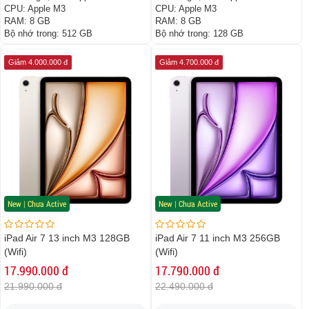
CPU:
Apple M3
CPU:
Apple M3
RAM:
8 GB
RAM:
8 GB
Bộ nhớ trong:
512 GB
Bộ nhớ trong:
128 GB
Giảm 4.000.000 đ
Giảm 4.700.000 đ
New | Chưa Active
New | Chưa Active
iPad Air 7 13 inch M3 128GB
iPad Air 7 11 inch M3 256GB
(Wifi)
(Wifi)
17.990.000 đ
17.790.000 đ
21.990.000 đ
22.490.000 đ