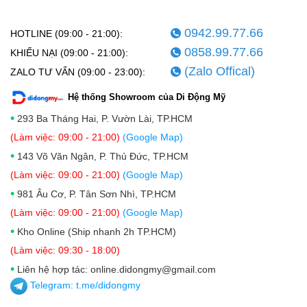
được cung cấp sức mạnh từ chip M3, được sản xuất
0942.99.77.66
trên tiến trình 3nm cải tiến. Với CPU 8 nhân (4 nhân
HOTLINE (09:00 - 21:00):
0858.99.77.66
hiệu năng cao + 4 nhân tiết kiệm năng lượng), GPU 9
KHIẾU NẠI (09:00 - 21:00):
(Zalo Offical)
nhân, và Neural Engine 16 nhân, SoC M3 mang lại
ZALO TƯ VẤN (09:00 - 23:00):
hiệu suất vượt trội, nhanh hơn khoảng 18% so với M2
Hệ thống Showroom của Di Động Mỹ
theo các dự đoán benchmark.
•
293 Ba Tháng Hai, P. Vườn Lài, TP.HCM
(Làm việc: 09:00 - 21:00)
(Google Map)
Đây là bước nhảy vọt đáng kể, giúp iPad Air 7 xử lý
•
143 Võ Văn Ngân, P. Thủ Đức, TP.HCM
mượt mà các tác vụ nặng như chỉnh sửa video 4K,
(Làm việc: 09:00 - 21:00)
(Google Map)
chơi game đồ họa cao, hay chạy đa nhiệm với nhiều
•
981 Âu Cơ, P. Tân Sơn Nhì, TP.HCM
ứng dụng cùng lúc. Một trong những điểm đáng chú ý
(Làm việc: 09:00 - 21:00)
(Google Map)
khác đển mua iPad Air 7 11 inch M3 128GB (Wifi +
•
Kho Online (Ship nhanh 2h TP.HCM)
5G) giá rẻ là Apple Intelligence, bộ tính năng AI được
(Làm việc: 09:30 - 18:00)
tối ưu trên chip M3, hỗ trợ người dùng trong việc tự
•
Liên hệ hợp tác: online.didongmy@gmail.com
động hóa công việc, nhận diện văn bản, và cải thiện
Telegram:
t.me/didongmy
trải nghiệm Siri.