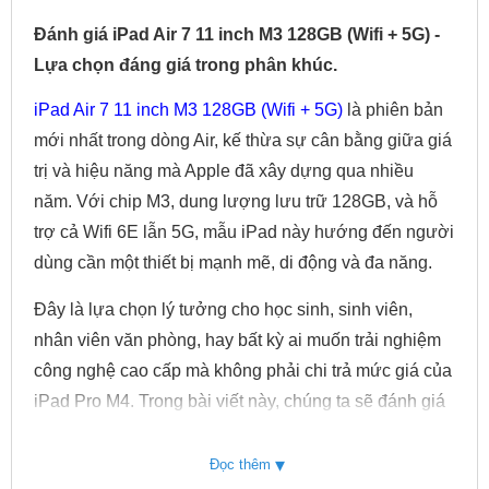
Đánh giá iPad Air 7 11 inch M3 128GB (Wifi + 5G) -
Lựa chọn đáng giá trong phân khúc.
iPad Air 7 11 inch M3 128GB (Wifi + 5G)
là phiên bản
mới nhất trong dòng Air, kế thừa sự cân bằng giữa giá
trị và hiệu năng mà Apple đã xây dựng qua nhiều
năm. Với chip M3, dung lượng lưu trữ 128GB, và hỗ
trợ cả Wifi 6E lẫn 5G, mẫu iPad này hướng đến người
dùng cần một thiết bị mạnh mẽ, di động và đa năng.
Đây là lựa chọn lý tưởng cho học sinh, sinh viên,
nhân viên văn phòng, hay bất kỳ ai muốn trải nghiệm
công nghệ cao cấp mà không phải chi trả mức giá của
iPad Pro M4. Trong bài viết này, chúng ta sẽ đánh giá
từng khía cạnh của sản phẩm, từ thiết kế, hiệu năng,
đến giá trị sử dụng, để giúp bạn quyết định liệu đây có
▾
Đọc thêm