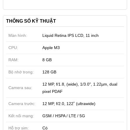
phải là chiếc tablet phù hợp.
Thiết kế cao cấp, màn hình sắc nét
THÔNG SỐ KỸ THUẬT
Thiết kế mỏng nhẹ luôn là điểm mạnh của dòng iPad
Air, và iPad Air 7 11 inch M3 128GB (Wifi + 5G) cũng
Màn hình:
Liquid Retina IPS LCD, 11 inch
không ngoại lệ. Với độ dày khoảng 6mm và trọng
lượng dưới 450g, đây là một trong những chiếc tablet
CPU:
Apple M3
dễ cầm nắm nhất trong phân khúc. Thiết bị được hoàn
RAM:
8 GB
thiện từ khung nhôm nguyên khối mang đến cảm giác
chắc chắn, cao cấp và đi kèm với các tùy chọn màu
Bộ nhớ trong:
128 GB
sắc như Space Gray, Starlight, Purple và Blue.
12 MP, f/1.8, (wide), 1/3.0", 1.22µm, dual
Camera sau:
pixel PDAF
Camera trước:
12 MP, f/2.0, 122˚ (ultrawide)
Kết nối mạng:
GSM / HSPA / LTE / 5G
Hỗ trợ sim:
Có