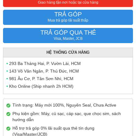
Giao hàng tận nơi hoặc tại cửa hàng
TRẢ GÓP
Mua trả góp lãi suất thấp
TRẢ GÓP QUA THẺ
Visa, Master, JCB
HỆ THỐNG CỬA HÀNG
•
293 Ba Tháng Hai, P. Vườn Lài, HCM
•
143 Võ Văn Ngân, P. Thủ Đức, HCM
•
981 Âu Cơ, P. Tân Sơn Nhì, HCM
•
Kho Online (Ship nhanh 2h HCM)
Tình trạng: Máy mới 100%, Nguyên Seal, Chưa Active
Phụ kiện gồm: Máy, củ sạc, cáp sạc, que chọc sim, sách
hướng dẫn
Hỗ trợ trả góp 0% lãi suất qua thẻ tín dụng
(Visa/Master/JCB)