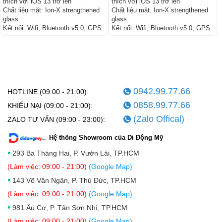
thích với iOS 13 trở lên
thích với iOS 13 trở lên
Chất liệu mặt:
Ion-X strengthened
Chất liệu mặt:
Ion-X strengthened
glass
glass
Kết nối:
Wifi, Bluetooth v5.0, GPS
Kết nối:
Wifi, Bluetooth v5.0, GPS
0942.99.77.66
HOTLINE (09:00 - 21:00):
0858.99.77.66
KHIẾU NẠI (09:00 - 21:00):
(Zalo Offical)
ZALO TƯ VẤN (09:00 - 23:00):
Hệ thống Showroom của Di Động Mỹ
•
293 Ba Tháng Hai, P. Vườn Lài, TP.HCM
(Làm việc: 09:00 - 21:00)
(Google Map)
•
143 Võ Văn Ngân, P. Thủ Đức, TP.HCM
(Làm việc: 09:00 - 21:00)
(Google Map)
•
981 Âu Cơ, P. Tân Sơn Nhì, TP.HCM
(Làm việc: 09:00 - 21:00)
(Google Map)