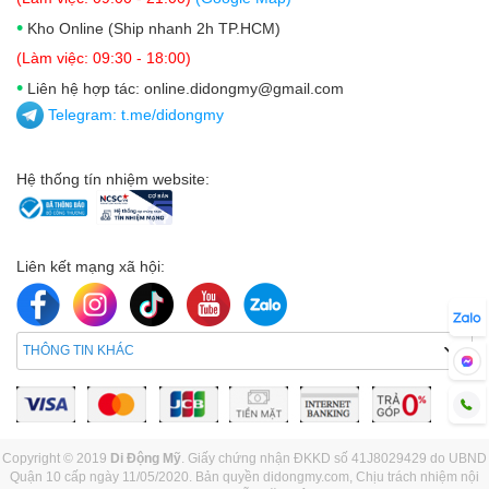
•
Kho Online (Ship nhanh 2h TP.HCM)
(Làm việc: 09:30 - 18:00)
•
Liên hệ hợp tác: online.didongmy@gmail.com
Telegram:
t.me/didongmy
Hệ thống tín nhiệm website:
Liên kết mạng xã hội:
THÔNG TIN KHÁC
Copyright © 2019
Di Động Mỹ
. Giấy chứng nhận ĐKKD số 41J8029429 do UBND
Quận 10 cấp ngày 11/05/2020. Bản quyền didongmy.com, Chịu trách nhiệm nội