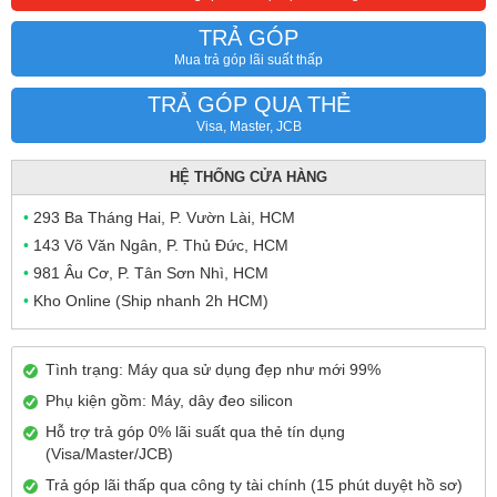
TRẢ GÓP
Mua trả góp lãi suất thấp
TRẢ GÓP QUA THẺ
Visa, Master, JCB
HỆ THỐNG CỬA HÀNG
•
293 Ba Tháng Hai, P. Vườn Lài, HCM
•
143 Võ Văn Ngân, P. Thủ Đức, HCM
•
981 Âu Cơ, P. Tân Sơn Nhì, HCM
•
Kho Online (Ship nhanh 2h HCM)
Tình trạng: Máy qua sử dụng đẹp như mới 99%
Phụ kiện gồm: Máy, dây đeo silicon
Hỗ trợ trả góp 0% lãi suất qua thẻ tín dụng
(Visa/Master/JCB)
Trả góp lãi thấp qua công ty tài chính (15 phút duyệt hồ sơ)