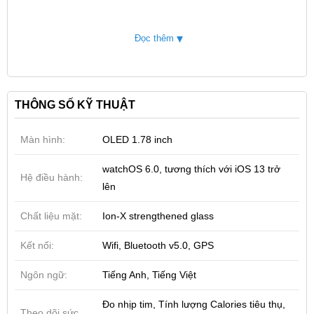
▾
Đọc thêm
THÔNG SỐ KỸ THUẬT
Màn hình:
OLED 1.78 inch
watchOS 6.0, tương thích với iOS 13 trở
Hệ điều hành:
Tương tự như các thiết bị đồng hồ thông minh khác,
lên
mặt đồng hồ Apple Watch series 5 cũng mang đến 2
Chất liệu mặt:
Ion-X strengthened glass
tùy chọn kích thước gồm 40mm và 44mm. Sử dụng
thiết kế hình chữ nhật đặc trưng của Apple. Đánh giá
Kết nối:
Wifi, Bluetooth v5.0, GPS
tổng thể thiết kế Apple Watch series 5 4mm LTE cũ
Ngôn ngữ:
Tiếng Anh, Tiếng Việt
không có nhiều thay đổi so với thế hệ trước đó. Vẫn
mang đên sự tinh tế, năng động và thời thượng cho
Đo nhịp tim, Tính lượng Calories tiêu thụ,
Theo dõi sức