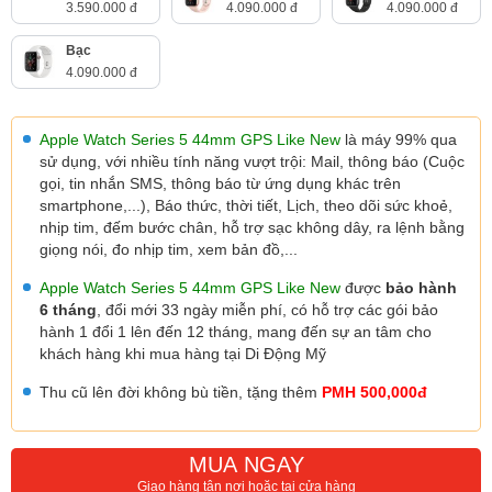
3.590.000 đ
4.090.000 đ
4.090.000 đ
Bạc
4.090.000 đ
Apple Watch Series 5 44mm GPS Like New
là máy 99% qua
sử dụng, với nhiều tính năng vượt trội: Mail, thông báo (Cuộc
gọi, tin nhắn SMS, thông báo từ ứng dụng khác trên
smartphone,...), Báo thức, thời tiết, Lịch, theo dõi sức khoẻ,
nhịp tim, đếm bước chân, hỗ trợ sạc không dây, ra lệnh bằng
giọng nói, đo nhịp tim, xem bản đồ,...
Apple Watch Series 5 44mm GPS Like New
được
bảo hành
6 tháng
, đổi mới 33 ngày miễn phí, có hỗ trợ các gói bảo
hành 1 đổi 1 lên đến 12 tháng, mang đến sự an tâm cho
khách hàng khi mua hàng tại Di Động Mỹ
Thu cũ lên đời không bù tiền, tặng thêm
PMH 500,000đ
MUA NGAY
Giao hàng tận nơi hoặc tại cửa hàng