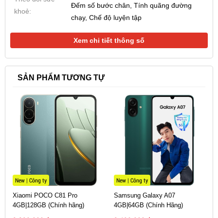
người dùng.
Đếm số bước chân, Tính quãng đường
khoẻ:
chạy, Chế độ luyện tập
Cách phân biệt Apple Watch series 5 LTE và GPS
Để không bị nhầm lẫn giữa 2 phiên bản LTE và GPS
Xem chi tiết thông số
bạn có thể phân biệt dựa vào núm vặn Digital Crown,
cụ thể:
SẢN PHẨM TƯƠNG TỰ
Apple Watch series 5 LTE sẽ được tích hợp núm
vặn Digital Crown viền đỏ ở núm xoay.
Apple Watch series 6 GPS sẽ có phần núm vặn Digital
Crown màu trơn cùng màu với thân đồng hồ.
New | Công ty
New | Công ty
Xiaomi POCO C81 Pro
Samsung Galaxy A07
4GB|128GB (Chính hãng)
4GB|64GB (Chính Hãng)