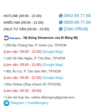
0942.99.77.66
HOTLINE (09:00 - 21:00):
0858.99.77.66
Thời lượng pin tốt, bộ nhớ lưu trữ lớn
KHIẾU NẠI (09:00 - 21:00):
(Zalo Offical)
Mua Apple Watch series 5 44mm LTE cũ bạn không
ZALO TƯ VẤN (09:00 - 23:00):
cần phải lo lắng về thời lượng pin, bởi thiết bị có thể
Hệ thống Showroom của Di Động Mỹ
đáp ứng thời gian sử dụng trong 18 giờ. Cùng với đó
•
293 Ba Tháng Hai, P. Vườn Lài, TP.HCM
Apple còn mang đến cáp sạc từ tính đi kèm hỗ trợ sạc
(Làm việc: 09:00 - 21:00)
(Google Map)
pin trong 30 phút lên 44% và sạc đầy trong vòng 1
•
143 Võ Văn Ngân, P. Thủ Đức, TP.HCM
tiếng. Không những vậy, thiết bị còn mang đến cho
(Làm việc: 09:00 - 21:00)
(Google Map)
bạn 1 kho ứng dụng riêng tuyệt vời với bộ nhớ lên
•
981 Âu Cơ, P. Tân Sơn Nhì, TP.HCM
đến 32GB.
(Làm việc: 09:00 - 21:00)
(Google Map)
•
Kho Online (Ship nhanh 2h TP.HCM)
(Làm việc: 09:30 - 18:00)
•
Liên hệ hợp tác: online.didongmy@gmail.com
Telegram:
t.me/didongmy