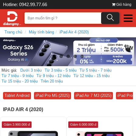
Hotline: 0942.99.77.66
Giỏ hàng
Trang chủ
Máy tính bảng
iPad Air 4 (2020)
Mức giá:
Dưới 3 triệu
Từ 3 triệu - 5 triệu
Từ 5 triệu - 7 triệu
Từ 7 triệu - 9 triệu
Từ 9 triệu - 12 triệu
Từ 12 triệu - 15 triệu
Từ 15 triệu - 20 triệu
Trên 20 triệu
Tablet Android
iPad Pro M5 (2025)
iPad Air 7 M3 (2025)
iPad Pro 
IPAD AIR 4 (2020)
Giảm 3.900.000 đ
Giảm 6.000.000 đ