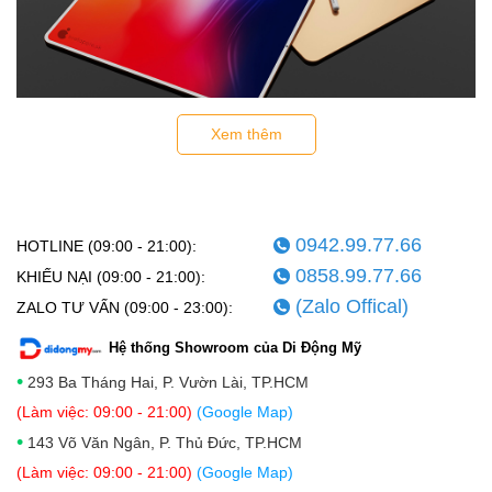
Xem thêm
Nếu như Apple A13 Bionic chỉ sở hữu 8.5 tỷ bóng bán dẫn thì trên
A14 Bionic mang đến 11.8 tỷ bóng dẫn cao hơn 40%. Việc tích
hợp bóng bán dẫn càng nhiều sẽ mang đến sức mạnh càng lớn
0942.99.77.66
cùng khả năng tiết kiệm năng lượng tốt hơn. Điều này cho thấy
HOTLINE (09:00 - 21:00):
cấu hình iPad Air 4 là một trong những thiết bị mạnh nhất hiện
0858.99.77.66
KHIẾU NẠI (09:00 - 21:00):
nay.
(Zalo Offical)
ZALO TƯ VẤN (09:00 - 23:00):
Không những vậy GPU 4 lõi cũng mang đến hiệu suất nhanh hơn
Hệ thống Showroom của Di Động Mỹ
30% so với thế hệ tiền nhiệm. Do đó có thể đáp ứng tốt các trò
•
293 Ba Tháng Hai, P. Vườn Lài, TP.HCM
chơi phức tạp nhất hiện nay, video 4k....Đánh giá iPad Air 4 2020
(Làm việc: 09:00 - 21:00)
(Google Map)
cho thấy máy mang đến sức mạnh xử lý vượt trội. Đi kèm với đó
•
143 Võ Văn Ngân, P. Thủ Đức, TP.HCM
là RAM 6GB, không chỉ đáp ứng tôt nhu cầu lưu trữ mà còn hỗ trợ
(Làm việc: 09:00 - 21:00)
(Google Map)
đa nhiệm mượt mà.