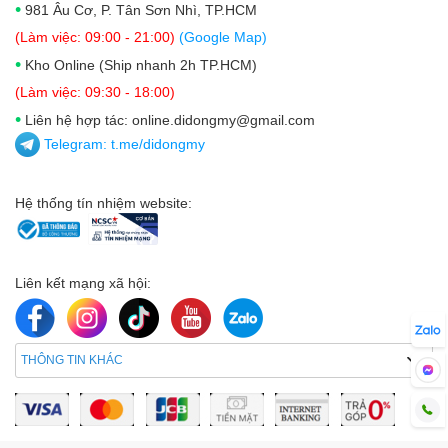
•
981 Âu Cơ, P. Tân Sơn Nhì, TP.HCM
(Làm việc: 09:00 - 21:00)
(Google Map)
•
Kho Online (Ship nhanh 2h TP.HCM)
(Làm việc: 09:30 - 18:00)
•
Liên hệ hợp tác: online.didongmy@gmail.com
Telegram:
t.me/didongmy
Hệ thống tín nhiệm website:
Liên kết mạng xã hội:
Mua iPad Air 4 2020 bạn sẽ có các tùy chọn gồm:
iPad Air 4 (2020) 64GB Wifi + 4G
iPad Air 4 (2020) 256GB Wifi + 4G
THÔNG TIN KHÁC
iPad Air 4 (2020) 64GB Wifi
iPad Air 4 (2020) 256GB Wifi
Thiết kế mới mẻ, nhiều màu sắc đi kèm