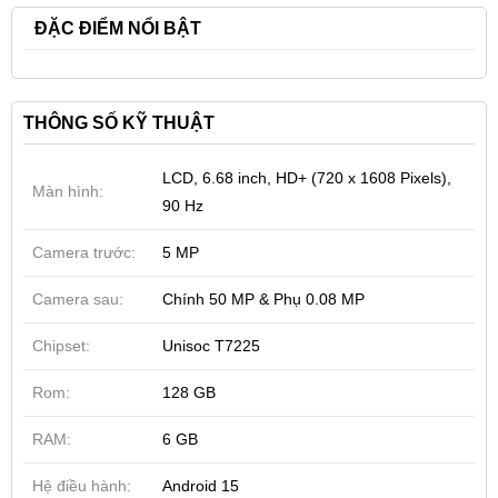
ĐẶC ĐIỂM NỔI BẬT
THÔNG SỐ KỸ THUẬT
LCD, 6.68 inch, HD+ (720 x 1608 Pixels),
Màn hình:
90 Hz
Camera trước:
5 MP
Camera sau:
Chính 50 MP & Phụ 0.08 MP
Chipset:
Unisoc T7225
Rom:
128 GB
RAM:
6 GB
Hệ điều hành:
Android 15