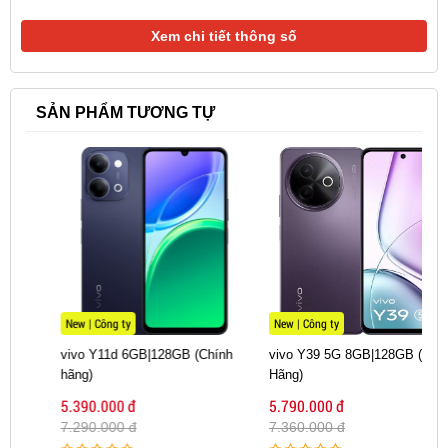
Xem chi tiết thông số
SẢN PHẨM TƯƠNG TỰ
New | Công ty
New | Công ty
vivo Y11d 6GB|128GB (Chính
vivo Y39 5G 8GB|128GB (Chính
hãng)
Hãng)
5.390.000 đ
5.790.000 đ
7.290.000 đ
7.360.000 đ