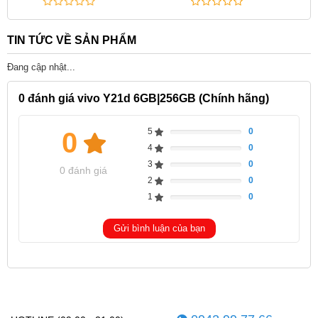
TIN TỨC VỀ SẢN PHẨM
Đang cập nhật...
0
đánh giá vivo Y21d 6GB|256GB (Chính hãng)
5
0
0
Complete
4
0
Complete
3
0
Complete
0 đánh giá
2
0
Complete
1
0
Complete
Gửi bình luận của bạn