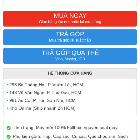
MUA NGAY
Giao hàng tận nơi hoặc tại cửa hàng
TRẢ GÓP
Mua trả góp lãi suất thấp
TRẢ GÓP QUA THẺ
Visa, Master, JCB
HỆ THỐNG CỬA HÀNG
•
293 Ba Tháng Hai, P. Vườn Lài, HCM
•
143 Võ Văn Ngân, P. Thủ Đức, HCM
•
981 Âu Cơ, P. Tân Sơn Nhì, HCM
•
Kho Online (Ship nhanh 2h HCM)
Tình trạng: Máy mới 100% Fullbox, nguyên seal máy
Phụ kiện gồm: Hộp, Cáp sạc, Củ sạc, Que chọc sim, Sách