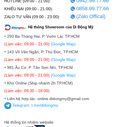
0942.99.77.66
HOTLINE (09:00 - 21:00):
0858.99.77.66
KHIẾU NẠI (09:00 - 21:00):
(Zalo Offical)
ZALO TƯ VẤN (09:00 - 23:00):
Hệ thống Showroom của Di Động Mỹ
•
293 Ba Tháng Hai, P. Vườn Lài, TP.HCM
(Làm việc: 09:00 - 21:00)
(Google Map)
•
143 Võ Văn Ngân, P. Thủ Đức, TP.HCM
(Làm việc: 09:00 - 21:00)
(Google Map)
•
981 Âu Cơ, P. Tân Sơn Nhì, TP.HCM
(Làm việc: 09:00 - 21:00)
(Google Map)
•
Kho Online (Ship nhanh 2h TP.HCM)
(Làm việc: 09:30 - 18:00)
•
Liên hệ hợp tác: online.didongmy@gmail.com
Telegram:
t.me/didongmy
Hệ thống tín nhiệm website: