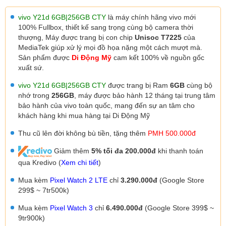
vivo Y21d 6GB|256GB CTY
là máy chính hãng vivo mới
100% Fullbox, thiết kế sang trọng cùng bộ camera thời
thượng,
Máy được trang bị con chip
Unisoc T7225
của
MediaTek
giúp xử lý mọi đồ họa nặng một cách mượt mà.
Sản phẩm được
Di Động Mỹ
cam kết 100% về nguồn gốc
xuất sứ.
vivo Y21d 6GB|256GB CTY
được trang bị Ram
6GB
cùng bộ
nhớ trong
256GB
, máy được
bảo hành 12 tháng tại trung tâm
bảo hành của vivo toàn quốc, mang đến sự an tâm cho
khách hàng khi mua hàng tại Di Động Mỹ
Thu cũ lên đời không bù tiền, tặng thêm
PMH 500.000đ
Giảm thêm
5% tối đa 200.000đ
khi thanh toán
qua Kredivo (
Xem chi tiết
)
Mua kèm
Pixel Watch 2 LTE
chỉ
3.290.000đ
(Google Store
299$ ~ 7tr500k)
Mua kèm
Pixel Watch 3
chỉ
6.490.000đ
(Google Store 399$ ~
9tr900k)