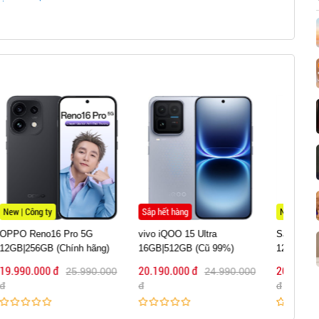
era chính chất lượng ảnh vượt trội hoàn toàn so với
Sắp hết hàng
New | Công ty
Tin 
vivo iQOO 15 Ultra
Samsung Galaxy Z Flip7
HON
16GB|512GB (Cũ 99%)
12GB|256GB (Chính Hãng)
(Tin 
20.190.000 đ
20.090.000 đ
19.9
24.990.000
28.990.000
đ
đ