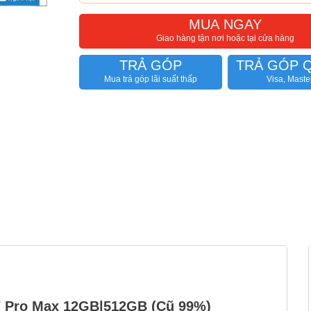
MUA NGAY
Giao hàng tận nơi hoặc tại cửa hàng
TRẢ GÓP
TRẢ GÓP 
Mua trả góp lãi suất thấp
Visa, Maste
17 Pro Max 12GB|512GB (Cũ 99%)