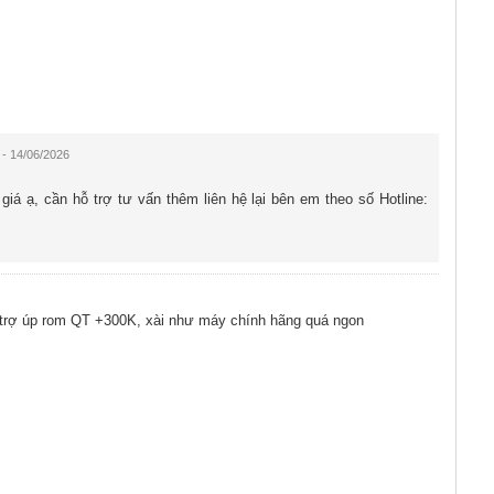
 - 14/06/2026
á ạ, cần hỗ trợ tư vấn thêm liên hệ lại bên em theo số Hotline:
 trợ úp rom QT +300K, xài như máy chính hãng quá ngon
, không gây chói mắt hay khó chịu khi dùng trong
rợ đầy đủ Dolby Vision và HDR10/10+, phản hồi cảm ứng