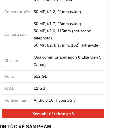
Camera trước:
50 MP, f/2.2, 21mm (wide)
50 MP, f/1.7, 23mm (wide)
50 MP, f/2.6, 115mm (periscope
Camera sau:
telephoto)
50 MP, f/2.4, 17mm, 102˚ (ultrawide)
Qualcomm Snapdragon 8 Elite Gen 5
Chipset:
(3 nm)
Rom:
512 GB
RAM:
12 GB
Hệ điều hành:
Android 16, HyperOS 3
Xem chi tiết thông số
TIN TỨC VỀ SẢN PHẨM