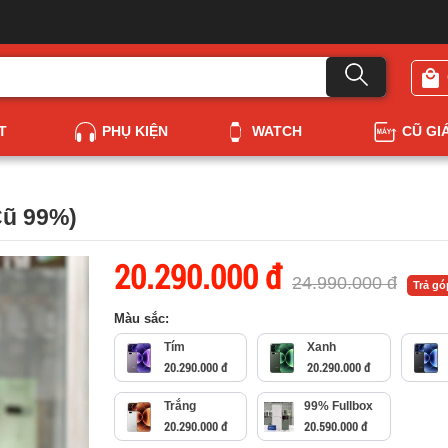
T
PHỤ KIỆN
WATCH
CŨ GI
Cũ 99%)
20.290.000 đ
24.990.000 đ
Trả g
Màu sắc:
Tím
Xanh
20.290.000 đ
20.290.000 đ
Trắng
99% Fullbox
20.290.000 đ
20.590.000 đ