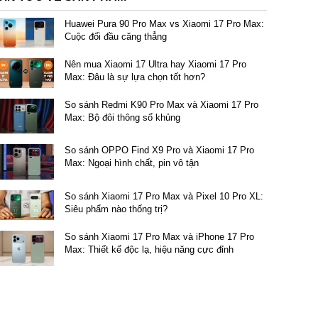
Huawei Pura 90 Pro Max vs Xiaomi 17 Pro Max:
Cuộc đối đầu căng thẳng
Nên mua Xiaomi 17 Ultra hay Xiaomi 17 Pro
Max: Đâu là sự lựa chọn tốt hơn?
So sánh Redmi K90 Pro Max và Xiaomi 17 Pro
Max: Bộ đôi thông số khủng
So sánh OPPO Find X9 Pro và Xiaomi 17 Pro
Max: Ngoại hình chất, pin vô tận
So sánh Xiaomi 17 Pro Max và Pixel 10 Pro XL:
Siêu phẩm nào thống trị?
đồn
Tin đồn
New | Công ty
OR Magic9 12GB|256GB
OPPO Find W 12GB|256GB
OPPO Reno16 
So sánh Xiaomi 17 Pro Max và iPhone 17 Pro
đồn - Sắp ra mắt)
(Tin đồn)
12GB|256GB (C
Max: Thiết kế độc lạ, hiệu năng cực đỉnh
90.000 đ
19.990.000 đ
19.990.000 đ
đ