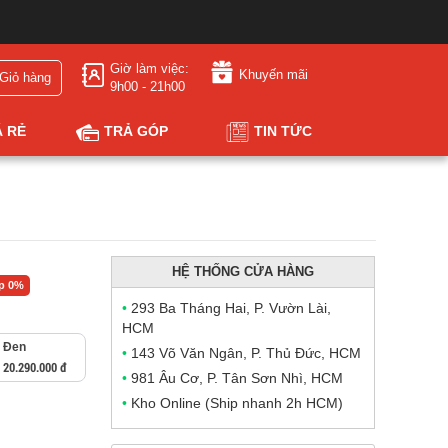
Giờ làm việc:
Khuyến mãi
Giỏ hàng
9h00 - 21h00
Á RẺ
TRẢ GÓP
TIN TỨC
HỆ THỐNG CỬA HÀNG
óp 0%
•
293 Ba Tháng Hai, P. Vườn Lài,
HCM
Đen
•
143 Võ Văn Ngân, P. Thủ Đức, HCM
20.290.000 đ
•
981 Âu Cơ, P. Tân Sơn Nhì, HCM
•
Kho Online (Ship nhanh 2h HCM)