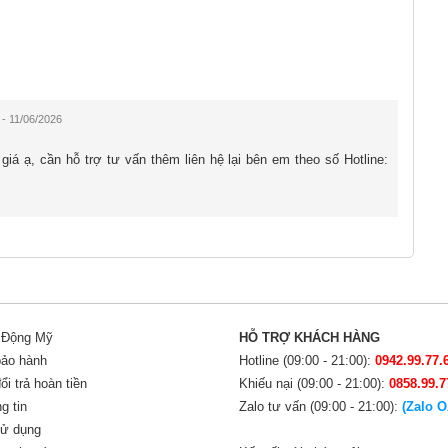
ng đầu phân khúc. LTPO 1–120Hz đảm bảo trải nghiệm
 tối ưu.
hoại đầu tiên trên thế giới trang bị chip Snapdragon 8
 - 11/06/2026
hip Snapdragon 8 Gen 5. So với chip A19 Pro của Apple,
á ạ, cần hỗ trợ tư vấn thêm liên hệ lại bên em theo số Hotline:
 năng GPU, đặc biệt trong các tác vụ xử lý đồ họa nặng.
nhưng trong thực tế sử dụng, sự khác biệt này gần như
ỗ trợ đa nhiệm mượt mà, chỉnh sửa video 4K, hay
gì. Hệ thống làm mát buồng hơi lớn quản lý nhiệt độ tốt
khi chơi game liên tục nhiều giờ.
i Động Mỹ
HỖ TRỢ KHÁCH HÀNG
bảo hành
Hotline (09:00 - 21:00):
0942.99.77.
i trả hoàn tiền
Khiếu nại (09:00 - 21:00):
0858.99.7
g tin
Zalo tư vấn (09:00 - 21:00):
(Zalo O
sử dụng