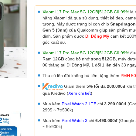
Xiaomi 17 Pro Max 5G 12GB|512GB Cũ 99%
là
hãng Xiaomi đã qua sử dụng, thiết kế đẹp, came
tượng,
Máy được trang bị con chip
Snapdragon 
Gen 5 (3nm)
của Qualcomm
giúp sản phẩm mư
định. Sản phẩm được
Di Động Mỹ
cam kết 100
gốc xuất sứ.
Xiaomi 17 Pro Max
5G 12GB|512GB Cũ 99%
đư
Ram
12GB
cùng bộ nhớ trong
512GB
, máy đư
06 tháng tại Di Động Mỹ, 1 đổi 1 lên đến 33 ngày
Thu cũ lên đời không bù tiền, tặng thêm
PMH 50
Giảm thêm
5% tối đa 200.000đ
khi t
qua Kredivo (
Xem chi tiết
)
Mua kèm
Pixel Watch 2 LTE
chỉ
3.290.000đ
(Goo
299$ ~ 7tr500k)
Mua kèm
Pixel Watch 3
chỉ
6.490.000đ
(Google 
~ 9tr900k)