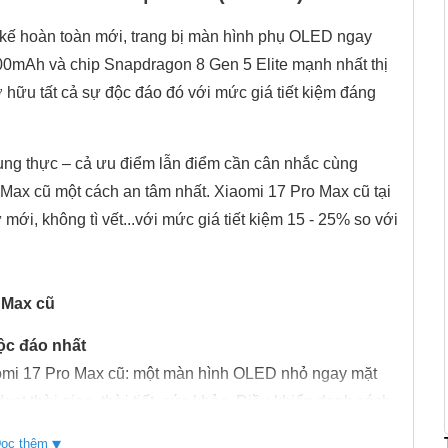
thiết kế hoàn toàn mới, trang bị màn hình phụ OLED ngay
500mAh và chip Snapdragon 8 Gen 5 Elite mạnh nhất thị
hữu tất cả sự độc đáo đó với mức giá tiết kiệm đáng
 trung thực – cả ưu điểm lẫn điểm cần cân nhắc cùng
ax cũ một cách an tâm nhất. Xiaomi 17 Pro Max cũ tại
ới, không tì vết...với mức giá tiết kiệm 15 - 25% so với
 Max cũ
ộc đáo nhất
aomi 17 Pro Max cũ: một màn hình OLED nhỏ ngay mặt
idget thời gian, thời tiết, sức khỏe. Điều khiển danh sách
ng báo nhanh. Tùy chỉnh giao diện theo ý thích. Và
▾
ọc thêm