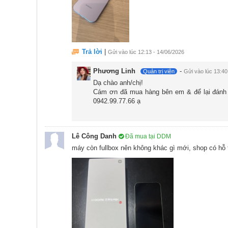
Trả lời
|
Gửi vào lúc 12:13 - 14/06/2026
Phương Linh
-
Quản trị viên
Gửi vào lúc 13:40
Dạ chào anh/chị!
Cám ơn đã mua hàng bên em & để lại đánh gi
0942.99.77.66 ạ
Lê Công Danh
Đã mua tại DDM
máy còn fullbox nên không khác gì mới, shop có hỗ
Ban đêm, màn hình tự động giảm độ sáng mượt mà
bóng tối. Không những vậy thiết bị cũng hỗ t