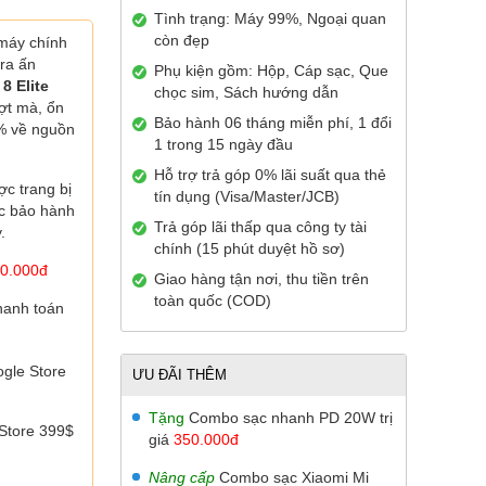
Tình trạng: Máy 99%, Ngoại quan
còn đẹp
 máy chính
ra ấn
Phụ kiện gồm: Hộp, Cáp sạc, Que
8 Elite
chọc sim, Sách hướng dẫn
ợt mà, ổn
Bảo hành 06 tháng miễn phí, 1 đổi
% về nguồn
1 trong 15 ngày đầu
Hỗ trợ trả góp 0% lãi suất qua thẻ
ợc trang bị
tín dụng (Visa/Master/JCB)
ợc
bảo hành
Trả góp lãi thấp qua công ty tài
.
chính (15 phút duyệt hồ sơ)
0.000đ
Giao hàng tận nơi, thu tiền trên
toàn quốc (COD)
hanh toán
gle Store
ƯU ĐÃI THÊM
Tặng
Combo sạc nhanh PD 20W trị
Store 399$
giá
350.000đ
Nâng cấp
Combo sạc Xiaomi Mi