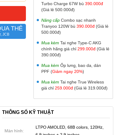
Turbo Charge 67W bù
390.000đ
(Giá lẻ 500.000đ)
Nâng cấp
Combo sạc nhanh
Tranyoo 120W bù
390.000đ
(Giá lẻ
QUA THẺ
500.000đ)
r, JCB
Mua kèm
Tai nghe Type-C AKG
chính hãng giá chỉ
299.000đ
(Giá lẻ
390.000đ)
Mua kèm
Ốp lưng, bao da, dán
PPF (
Giảm ngay 20%
)
Mua kèm
Tai nghe True Wireless
giá chỉ
259.000đ
(Giá lẻ 319.000đ)
THÔNG SỐ KỸ THUẬT
LTPO AMOLED, 68B colors, 120Hz,
Màn hình:
6.9 inches + 2.9 inches