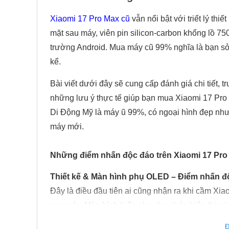
Xiaomi 17 Pro Max cũ
vẫn nổi bật với triết lý 
mặt sau máy, viên pin silicon-carbon khổng lồ 7
trường Android. Mua máy cũ 99% nghĩa là bạn sở 
kể.
Bài viết dưới đây sẽ cung cấp đánh giá chi tiết,
những lưu ý thực tế giúp bạn mua Xiaomi 17 Pro M
Di Động Mỹ là máy ũ 99%, có ngoại hình đẹp như m
máy mới.
Những điểm nhấn độc đáo trên Xiaomi 17 Pro
Thiết kế & Màn hình phụ OLED – Điểm nhấn đ
Đây là điều đầu tiên ai cũng nhận ra khi cầm Xi
sau máy. Màn hình hiển phụ cho phép hiển thị w
phát Spotify mà không cần mở khóa máy. Nhận thô
Đ