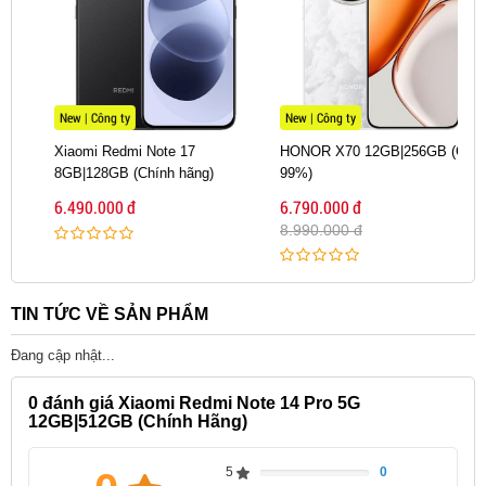
New | Công ty
New | Công ty
Xiaomi Redmi Note 17
HONOR X70 12GB|256GB (Cũ
8GB|128GB (Chính hãng)
99%)
6.490.000 đ
6.790.000 đ
8.990.000 đ
TIN TỨC VỀ SẢN PHẨM
Camera: Camera chính 200MP - chụp gì cũng chi
tiết
Đang cập nhật...
Không thể không nhắc đến camera chính 200MP –
0
đánh giá Xiaomi Redmi Note 14 Pro 5G
ngôi sao của Redmi Note 14 Pro 5G 512GB. Cảm
12GB|512GB (Chính Hãng)
biến độ phân giải cực cao này được tích hợp công
nghệ chống rung quang học (OIS), giúp ảnh chụp ổn
5
0
Complete