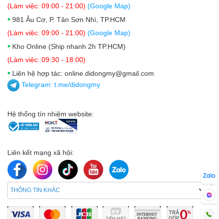
(Làm việc: 09:00 - 21:00)
(Google Map)
Hiệu năng: Mượt mà với Dimensity 7300-Ultra
•
981 Âu Cơ, P. Tân Sơn Nhì, TP.HCM
Redmi Note 14 Pro 5G 512GB chạy trên vi xử lý
(Làm việc: 09:00 - 21:00)
(Google Map)
MediaTek Dimensity 7300-Ultra – dòng chip mới mang
•
Kho Online (Ship nhanh 2h TP.HCM)
lại sự cân bằng giữa hiệu năng và tiết kiệm pin. Với
(Làm việc: 09:30 - 18:00)
điểm số hơn 672.000 trên AnTuTu, máy đủ sức chiến
•
Liên hệ hợp tác: online.didongmy@gmail.com
các tựa game phổ biến như Liên Quân, PUBG Mobile
Telegram:
t.me/didongmy
hay xử lý các tác vụ nặng như chỉnh sửa ảnh, video,
livestream... mà không bị giật lag.
Hệ thống tín nhiệm website:
Liên kết mạng xã hội:
THÔNG TIN KHÁC