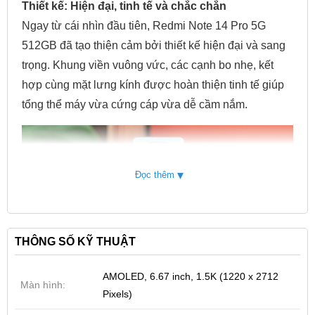
Thiết kế: Hiện đại, tinh tế và chắc chắn
Ngay từ cái nhìn đầu tiên, Redmi Note 14 Pro 5G
512GB đã tạo thiện cảm bởi thiết kế hiện đại và sang
trọng. Khung viền vuông vức, các cạnh bo nhẹ, kết
hợp cùng mặt lưng kính được hoàn thiện tinh tế giúp
tổng thể máy vừa cứng cáp vừa dễ cầm nắm.
▾
Đọc thêm
THÔNG SỐ KỸ THUẬT
AMOLED, 6.67 inch, 1.5K (1220 x 2712
Màn hình:
Điểm nhấn trên mặt lưng chính là cụm camera tròn lớn
Pixels)
– một thiết kế mang hơi hướng cao cấp tương tự các