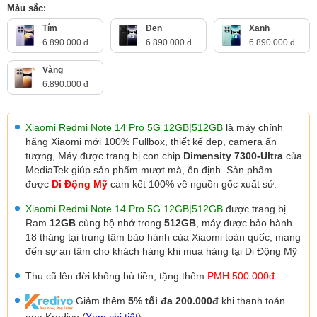
Màu sắc:
Tím
Đen
Xanh
6.890.000 đ
6.890.000 đ
6.890.000 đ
Vàng
6.890.000 đ
Xiaomi Redmi Note 14 Pro 5G 12GB|512GB
là máy chính
hãng Xiaomi mới 100% Fullbox, thiết kế đẹp, camera ấn
tượng,
Máy được trang bị con chip
Dimensity 7300-Ultra
của
MediaTek
giúp sản phẩm mượt mà, ổn định. Sản phẩm
được
Di Động Mỹ
cam kết 100% về nguồn gốc xuất sứ.
Xiaomi Redmi Note 14 Pro 5G 12
GB|512GB
được trang bị
Ram
12GB
cùng bộ nhớ trong
512GB
, máy được
bảo hành
18 tháng tại trung tâm bảo hành của Xiaomi toàn quốc, mang
đến sự an tâm cho khách hàng khi mua hàng tại Di Động Mỹ
Thu cũ lên đời không bù tiền, tặng thêm
PMH 500.000đ
Giảm thêm
5% tối đa 200.000đ
khi thanh toán