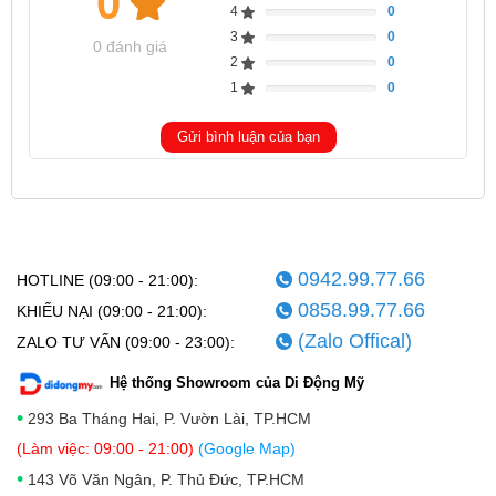
0
định, rõ nét ngay cả khi chụp thiếu sáng hoặc đang di
4
0
Complete
3
0
chuyển.
Complete
0 đánh giá
2
0
Complete
1
0
Complete
Gửi bình luận của bạn
0942.99.77.66
HOTLINE (09:00 - 21:00):
0858.99.77.66
KHIẾU NẠI (09:00 - 21:00):
Ngoài ra, máy còn sở hữu camera góc siêu rộng 8MP,
(Zalo Offical)
ZALO TƯ VẤN (09:00 - 23:00):
macro 2MP, và camera selfie 20MP. Các tính năng AI
Hệ thống Showroom của Di Động Mỹ
Smart ISO Pro, xử lý dải sáng thông minh, chế độ
•
293 Ba Tháng Hai, P. Vườn Lài, TP.HCM
chân dung, và quay video 4K cũng giúp người dùng
(Làm việc: 09:00 - 21:00)
(Google Map)
dễ dàng sáng tạo với nhiều phong cách ảnh khác
•
143 Võ Văn Ngân, P. Thủ Đức, TP.HCM
nhau mà không cần hậu kỳ quá nhiều.