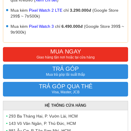
qua Kredivo (
Xem chi tiết
)
Mua kèm
Pixel Watch 2 LTE
chỉ
3.290.000đ
(Google Store
299$ ~ 7tr500k)
Mua kèm
Pixel Watch 3
chỉ
6.490.000đ
(Google Store 399$ ~
9tr900k)
MUA NGAY
Giao hàng tận nơi hoặc tại cửa hàng
TRẢ GÓP
Mua trả góp lãi suất thấp
TRẢ GÓP QUA THẺ
Visa, Master, JCB
HỆ THỐNG CỬA HÀNG
•
293 Ba Tháng Hai, P. Vườn Lài, HCM
•
143 Võ Văn Ngân, P. Thủ Đức, HCM
•
981 Âu Cơ, P. Tân Sơn Nhì, HCM