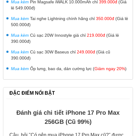
Mua kèm
Pin Magsafe iWALK 10.000mAh
chỉ
399.000đ
(Giá
lẻ 549.000đ)
Mua kèm
T
ai nghe Lightning chính hãng chỉ
350.000đ
(Giá lẻ
500.000đ)
Mua kèm
Củ sạc 20W Innostyle giá chỉ
219.000đ
(Giá lẻ
390.000đ)
Mua kèm
Củ sạc 30W
Baseus chỉ
249.000đ
(Giá cũ
390.000đ)
Mua kèm
Ốp lưng, bao da, dán cường lực (
Giảm ngay 20%
)
ĐẶC ĐIỂM NỔI BẬT
Đánh giá chi tiết iPhone 17 Pro Max
256GB (Cũ 99%)
Câu hỏi "Có nên mua iPhone 17 Pro Max cũ?" được