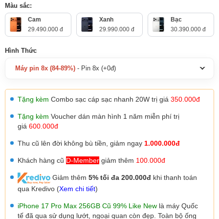
Màu sắc:
Cam
Xanh
Bạc
29.490.000 đ
29.990.000 đ
30.390.000 đ
Hình Thức
Máy pin 8x (84-89%)
- Pin 8x (+0đ)
Tặng kèm
Combo sạc cáp sạc nhanh 20W trị giá
350.000đ
Tặng kèm
Voucher dán màn hình 1 năm miễn phí trị
giá
600.000đ
Thu cũ lên đời không bù tiền, giảm ngay
1.000.000đ
Khách hàng cũ
D-Member
giảm thêm
100.000đ
Giảm thêm
5% tối đa 200.000đ
khi thanh toán
qua Kredivo (
Xem chi tiết
)
iPhone 17 Pro Max 256GB Cũ 99% Like New
là máy Quốc
tế đã qua sử dụng lướt, ngoại quan còn đẹp. Toàn bộ ống