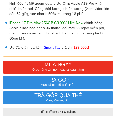
kính đều 48MP zoom quang 8x, Chip Apple A19 Pro + tản
nhiệt buồn hơi, Cùng thời lượng pin ấn tượng (Xem video lên
đến 32 giờ), sạc nhanh 50% chỉ trong 18 phút.
iPhone 17 Pro Max 256GB Cũ 99% Like New
chính hãng
Apple được bảo hành 06 tháng, đổi mới 33 ngày miễn phí,
mang đến sự an tâm cho khách hàng khi mua hàng tại Di
Động Mỹ.
Ưu đãi giá mua kèm
Smart Tag
giá chỉ
129.000đ
MUA NGAY
Giao hàng tận nơi hoặc tại cửa hàng
TRẢ GÓP
Mua trả góp lãi suất thấp
TRẢ GÓP QUA THẺ
Visa, Master, JCB
HỆ THỐNG CỬA HÀNG