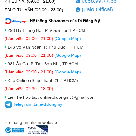
0858.99.77.66
KHIẾU NẠI (09:00 - 21:00):
xuất sắc này. Cụm 3 camera sau 48MP mang đến hình
(Zalo Offical)
ZALO TƯ VẤN (09:00 - 23:00):
ảnh sắc nét, màu sắc trung thực, zoom quang học 8x,
Hệ thống Showroom của Di Động Mỹ
định dạng ảnh RAW cho phép chỉnh sửa chuyên sâu,
•
293 Ba Tháng Hai, P. Vườn Lài, TP.HCM
Cinematic Mode... camera trước cũng không hề kém
(Làm việc: 09:00 - 21:00)
(Google Map)
cạnh với độ phân giải 18MP hỗ trợ Center Stage - tự
•
143 Võ Văn Ngân, P. Thủ Đức, TP.HCM
động theo dõi và giữ bạn trong khung hình khi gọi
(Làm việc: 09:00 - 21:00)
(Google Map)
video Với hệ thống camera này, iPhone 17 Pro Max cũ
•
981 Âu Cơ, P. Tân Sơn Nhì, TP.HCM
hoàn toàn có thể thay thế máy ảnh compact cho nhiếp
(Làm việc: 09:00 - 21:00)
(Google Map)
ảnh gia nghiệp dư và content creator.
•
Kho Online (Ship nhanh 2h TP.HCM)
(Làm việc: 09:30 - 18:00)
•
Liên hệ hợp tác: online.didongmy@gmail.com
Telegram:
t.me/didongmy
Hệ thống tín nhiệm website: