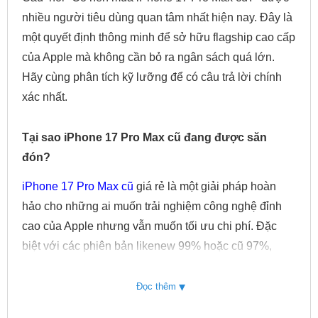
nhiều người tiêu dùng quan tâm nhất hiện nay. Đây là
một quyết định thông minh để sở hữu flagship cao cấp
của Apple mà không cần bỏ ra ngân sách quá lớn.
Hãy cùng phân tích kỹ lưỡng để có câu trả lời chính
xác nhất.
Tại sao iPhone 17 Pro Max cũ đang được săn
đón?
iPhone 17 Pro Max cũ
giá rẻ là một giải pháp hoàn
hảo cho những ai muốn trải nghiệm công nghệ đỉnh
cao của Apple nhưng vẫn muốn tối ưu chi phí. Đặc
biệt với các phiên bản likenew 99% hoặc cũ 97%,
người dùng có thể tiết kiệm được một khoản đáng kể
mà vẫn nhận được trải nghiệm gần như tương đương
▾
Đọc thêm
máy mới.