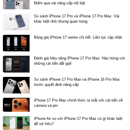
Điểm qua vài nâng cấp nổi bật
Trải nghiệm hình ảnh đỉnh cao với màn hình 6.9
inch
So sánh iPhone 17 Pro và iPhone 17 Pro Max: Vài
khác biệt nhỏ nhưng quan trọng
Màn hình LTPO Super Retina XDR OLED 6.9 inch là
một trong những điểm sáng nhất của iPhone 17 Pro
Bảng giá iPhone 17 series chi tiết: Liên tục cập nhật
Max. Đây là kích thước màn hình lớn nhất trong lịch
sử iPhone, mang đến không gian hiển thị rộng rãi, lý
tưởng cho: Xem phim, chơi game, làm việc đa nhiệm,
Đánh giá hiệu năng iPhone 17 Pro Max: Hào hứng với
những cải tiến đắt giá!
đọc sách...Công nghệ ProMotion 120Hz đảm bảo mọi
thao tác vuốt chạm đều mượt mà.
So sánh iPhone 17 Pro Max và iPhone 16 Pro Max
trước quyết định nâng cấp
iPhone 17 Pro Max chính thức ra mắt với cải tiến về
camera và pin
iPhone Air so với iPhone 17 Pro Max có gì khác biệt
để sở hữu?