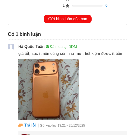
0%
1
0
Complete
0%
Complete
Gửi bình luận của bạn
Có
1
bình luận
Hà Quốc Tuấn
Đã mua tại DDM
giá tốt, sạc ít nên cũng còn như mới, tiết kiệm được ít tiền
Trả lời
|
Gửi vào lúc 19:21 - 25/12/2025