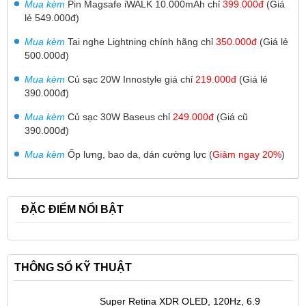
Mua kèm
Pin Magsafe iWALK 10.000mAh
chỉ
399.000đ
(Giá
lẻ 549.000đ)
Mua kèm
T
ai nghe Lightning chính hãng chỉ
350.000đ
(Giá lẻ
500.000đ)
Mua kèm
Củ sạc 20W Innostyle giá chỉ
219.000đ
(Giá lẻ
390.000đ)
Mua kèm
Củ sạc 30W
Baseus chỉ
249.000đ
(Giá cũ
390.000đ)
Mua kèm
Ốp lưng, bao da, dán cường lực (
Giảm ngay 20%
)
ĐẶC ĐIỂM NỔI BẬT
THÔNG SỐ KỸ THUẬT
Super Retina XDR OLED, 120Hz, 6.9