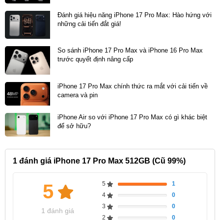
Đánh giá hiệu năng iPhone 17 Pro Max: Hào hứng với
những cải tiến đắt giá!
So sánh iPhone 17 Pro Max và iPhone 16 Pro Max
trước quyết định nâng cấp
iPhone 17 Pro Max chính thức ra mắt với cải tiến về
camera và pin
iPhone Air so với iPhone 17 Pro Max có gì khác biệt
để sở hữu?
1
đánh giá iPhone 17 Pro Max 512GB (Cũ 99%)
5
1
5
100%
4
0
Complete
0%
3
0
Complete
0%
1 đánh giá
2
0
Complete