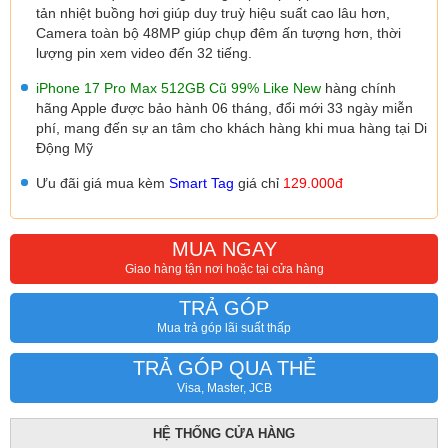
tản nhiệt buồng hơi giúp duy truỳ hiệu suất cao lâu hơn,
Camera toàn bộ 48MP giúp chụp đêm ấn tượng hơn, thời
lượng pin xem video đến 32 tiếng.
iPhone 17 Pro Max 512GB Cũ 99% Like New
hàng chính
hãng Apple được bảo hành 06 tháng, đổi mới 33 ngày miễn
phí, mang đến sự an tâm cho khách hàng khi mua hàng tại Di
Động Mỹ
Ưu đãi giá mua kèm
Smart Tag
giá chỉ
129.000đ
MUA NGAY
Giao hàng tận nơi hoặc tại cửa hàng
TRẢ GÓP
Mua trả góp lãi suất thấp
TRẢ GÓP QUA THẺ
Visa, Master, JCB
HỆ THỐNG CỬA HÀNG