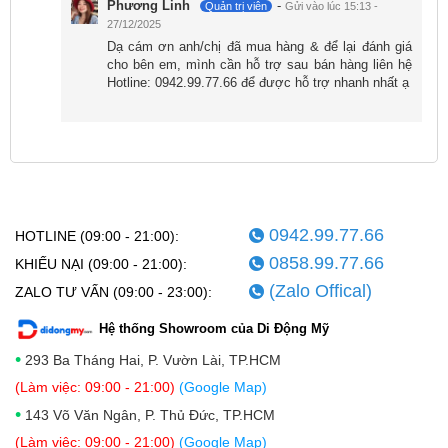
Phương Linh
-
Quản trị viên
Gửi vào lúc 15:13 -
27/12/2025
Dạ cám ơn anh/chị đã mua hàng & để lại đánh giá
cho bên em, mình cần hỗ trợ sau bán hàng liên hệ
Hotline: 0942.99.77.66 để được hỗ trợ nhanh nhất ạ
0942.99.77.66
HOTLINE (09:00 - 21:00):
0858.99.77.66
KHIẾU NẠI (09:00 - 21:00):
(Zalo Offical)
ZALO TƯ VẤN (09:00 - 23:00):
Hệ thống Showroom của Di Động Mỹ
•
293 Ba Tháng Hai, P. Vườn Lài, TP.HCM
(Làm việc: 09:00 - 21:00)
(Google Map)
•
143 Võ Văn Ngân, P. Thủ Đức, TP.HCM
(Làm việc: 09:00 - 21:00)
(Google Map)