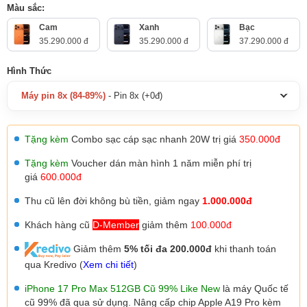
Màu sắc:
Cam
Xanh
Bạc
35.290.000 đ
35.290.000 đ
37.290.000 đ
Hình Thức
Máy pin 8x (84-89%)
- Pin 8x (+0đ)
Tặng kèm
Combo sạc cáp sạc nhanh 20W trị giá
350.000đ
Tặng kèm
Voucher dán màn hình 1 năm miễn phí trị
giá
600.000đ
Thu cũ lên đời không bù tiền, giảm ngay
1.000.000đ
Khách hàng cũ
D-Member
giảm thêm
100.000đ
Giảm thêm
5% tối đa 200.000đ
khi thanh toán
qua Kredivo (
Xem chi tiết
)
iPhone 17 Pro Max 512GB Cũ 99% Like New
là máy Quốc tế
cũ 99% đã qua sử dụng. Nâng cấp chip Apple A19 Pro kèm