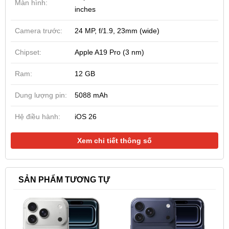
Màn hình:
inches
Camera trước:
24 MP, f/1.9, 23mm (wide)
Chipset:
Apple A19 Pro (3 nm)
Ram:
12 GB
Dung lượng pin:
5088 mAh
Hệ điều hành:
iOS 26
Xem chi tiết thông số
SẢN PHẨM TƯƠNG TỰ