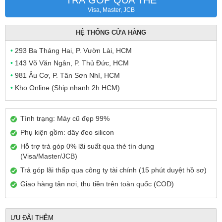
Visa, Master, JCB
HỆ THỐNG CỬA HÀNG
•
293 Ba Tháng Hai, P. Vườn Lài, HCM
•
143 Võ Văn Ngân, P. Thủ Đức, HCM
•
981 Âu Cơ, P. Tân Sơn Nhì, HCM
•
Kho Online (Ship nhanh 2h HCM)
Tình trạng: Máy cũ đẹp 99%
Phụ kiện gồm: dây đeo silicon
Hỗ trợ trả góp 0% lãi suất qua thẻ tín dụng
(Visa/Master/JCB)
Trả góp lãi thấp qua công ty tài chính (15 phút duyệt hồ sơ)
Giao hàng tận nơi, thu tiền trên toàn quốc (COD)
ƯU ĐÃI THÊM