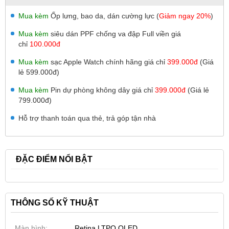
Mua kèm
Ốp lưng, bao da, dán cường lực (
Giảm ngay 20%
)
Mua kèm
siêu dán PPF chống va đập Full viền giá
chỉ
100.000đ
Mua kèm
sạc Apple Watch chính hãng giá chỉ
399.000đ
(Giá
lẻ 599.000đ)
Mua kèm
Pin dự phòng không dây giá chỉ
399.000đ
(Giá lẻ
799.000đ)
Hỗ trợ thanh toán qua thẻ, trả góp tận nhà
ĐẶC ĐIỂM NỔI BẬT
THÔNG SỐ KỸ THUẬT
Màn hình:
Retina LTPO OLED