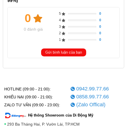
99%)
5
0
0
Complete
4
0
Complete
3
0
Complete
0 đánh giá
2
0
Complete
1
0
Complete
Gửi bình luận của bạn
0942.99.77.66
HOTLINE (09:00 - 21:00):
0858.99.77.66
KHIẾU NẠI (09:00 - 21:00):
(Zalo Offical)
ZALO TƯ VẤN (09:00 - 23:00):
Hệ thống Showroom của Di Động Mỹ
•
293 Ba Tháng Hai, P. Vườn Lài, TP.HCM