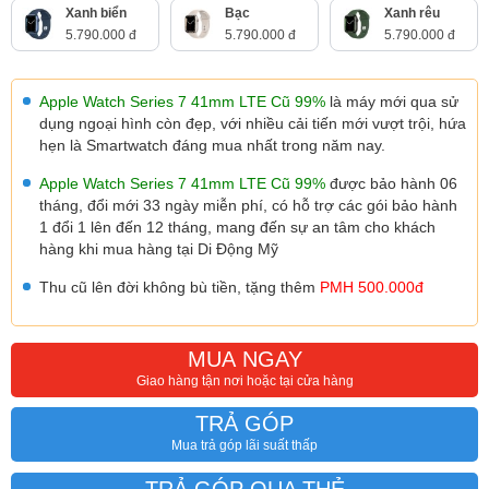
Xanh biển
Bạc
Xanh rêu
5.790.000 đ
5.790.000 đ
5.790.000 đ
Apple Watch Series 7 41mm LTE Cũ 99%
là máy mới qua sử
dụng ngoại hình còn đẹp, với nhiều cải tiến mới vượt trội, hứa
hẹn là Smartwatch đáng mua nhất trong năm nay.
Apple Watch Series 7 41mm LTE Cũ 99%
được bảo hành 06
tháng
, đổi mới 33 ngày miễn phí, có hỗ trợ các gói bảo hành
1 đổi 1 lên đến 12 tháng, mang đến sự an tâm cho khách
hàng khi mua hàng tại Di Động Mỹ
Thu cũ lên đời không bù tiền, tặng thêm
PMH 500.000đ
MUA NGAY
Giao hàng tận nơi hoặc tại cửa hàng
TRẢ GÓP
Mua trả góp lãi suất thấp
TRẢ GÓP QUA THẺ