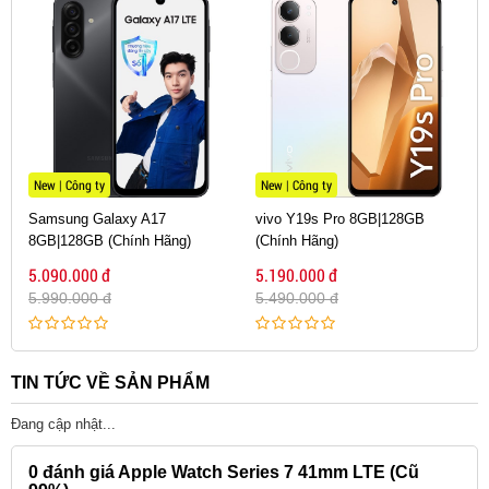
New | Công ty
New | Công ty
Samsung Galaxy A17
vivo Y19s Pro 8GB|128GB
8GB|128GB (Chính Hãng)
(Chính Hãng)
5.090.000 đ
5.190.000 đ
5.990.000 đ
5.490.000 đ
TIN TỨC VỀ SẢN PHẨM
Đang cập nhật...
0
đánh giá Apple Watch Series 7 41mm LTE (Cũ