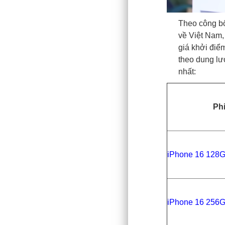
Theo công bố
về Việt Nam,
giá khởi điểm
theo dung lư
nhất:
Ph
iPhone 16 128
iPhone 16 256