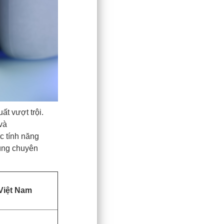
t vượt trội.
và
c tính năng
dùng chuyên
 Việt Nam