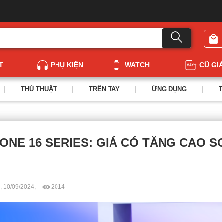
T
PHỤ KIỆN
WATCH
CŨ GI
|
THỦ THUẬT
|
TRÊN TAY
|
ỨNG DỤNG
|
ONE 16 SERIES: GIÁ CÓ TĂNG CAO S
, 10/09/2024,
2014