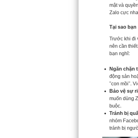
mật và quyền
Zalo cực nha
Tại sao bạn
Trước khi đi
nên cần thiết
bạn nghĩ:
Ngăn chặn t
động sản hoặ
"con mồi". V
Bảo vệ sự ri
muốn dùng Za
buộc.
Tránh bị quấ
nhóm Faceboo
tránh bị ngườ