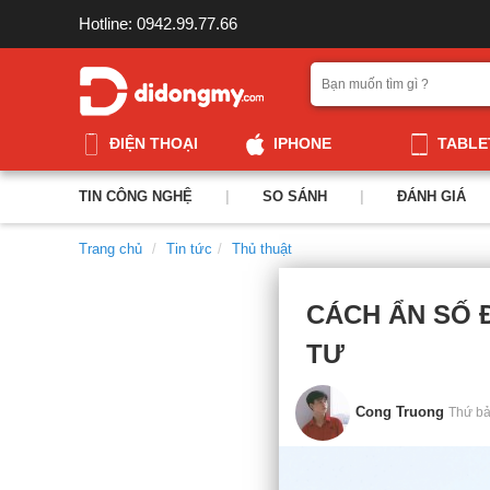
Hotline: 0942.99.77.66
ĐIỆN THOẠI
IPHONE
TABLE
TIN CÔNG NGHỆ
|
SO SÁNH
|
ĐÁNH GIÁ
Trang chủ
Tin tức
Thủ thuật
CÁCH ẨN SỐ 
TƯ
Cong Truong
Thứ bả