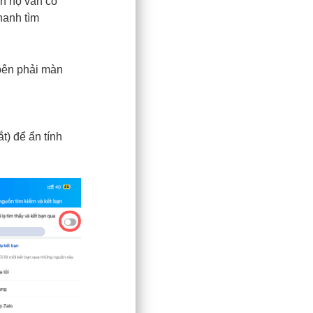
ên họ vẫn có
hanh tìm
bên phải màn
t) để ẩn tính