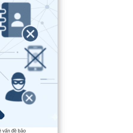
ề vấn đề bảo