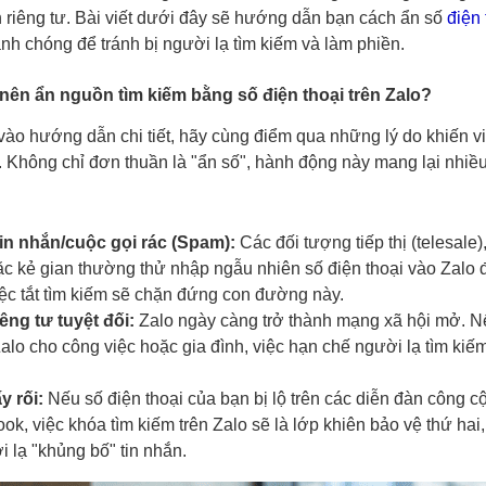
 riêng tư. Bài viết dưới đây sẽ hướng dẫn bạn cách ẩn số
điện 
nh chóng để tránh bị người lạ tìm kiếm và làm phiền.
 nên ẩn nguồn tìm kiếm bằng số điện thoại trên Zalo?
 vào hướng dẫn chi tiết, hãy cùng điểm qua những lý do khiến vi
. Không chỉ đơn thuần là "ẩn số", hành động này mang lại nhiều
in nhắn/cuộc gọi rác (Spam):
Các đối tượng tiếp thị (telesale)
c kẻ gian thường thử nhập ngẫu nhiên số điện thoại vào Zalo 
iệc tắt tìm kiếm sẽ chặn đứng con đường này.
êng tư tuyệt đối:
Zalo ngày càng trở thành mạng xã hội mở. N
lo cho công việc hoặc gia đình, việc hạn chế người lạ tìm kiếm
y rối:
Nếu số điện thoại của bạn bị lộ trên các diễn đàn công c
k, việc khóa tìm kiếm trên Zalo sẽ là lớp khiên bảo vệ thứ hai,
i lạ "khủng bố" tin nhắn.