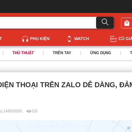
T
PHỤ KIỆN
WATCH
CŨ GI
|
THỦ THUẬT
|
TRÊN TAY
|
ỨNG DỤNG
|
ĐIỆN THOẠI TRÊN ZALO DỄ DÀNG, ĐẢ
y, 14/02/2026,
231