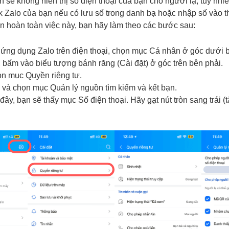
 sẽ không hiển thị số điện thoại của bạn cho người lạ, tuy nhi
ick Zalo của bạn nếu có lưu số trong danh bạ hoặc nhập số vào t
n hoàn toàn việc này, bạn hãy làm theo các bước sau:
ứng dụng Zalo trên điện thoại, chọn mục Cá nhân ở góc dưới 
, bấm vào biểu tượng bánh răng (Cài đặt) ở góc trên bên phải.
n mục Quyền riêng tư.
 và chọn mục Quản lý nguồn tìm kiếm và kết bạn.
đây, bạn sẽ thấy mục Số điện thoại. Hãy gạt nút tròn sang trái (tắ