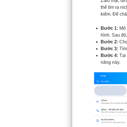
Zalo mặc định
thể tìm ra n
kiếm. Để chặ
Bước 1:
Mở 
hình. Sau đó
Bước 2:
Chọ
Bước 3:
Tìm
Bước 4:
Tại 
năng này.