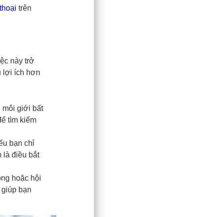
thoại
trên
ệc này trở
 lợi ích hơn
, môi giới bất
để tìm kiếm
ếu bạn chỉ
 là điều bắt
ộng hoặc hội
 giúp bạn