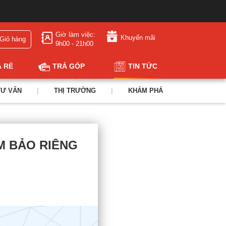
Giờ làm việc:
Khuyến mãi
Giỏ hàng
9h00 - 21h00
Á RẺ
TRẢ GÓP
TIN TỨC
TƯ VẤN
|
THỊ TRƯỜNG
|
KHÁM PHÁ
M BẢO RIÊNG