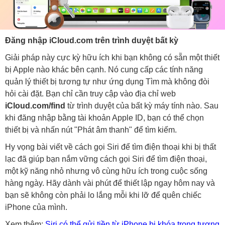
Đăng nhập iCloud.com trên trình duyệt bất kỳ
Giải pháp này cực kỳ hữu ích khi bạn không có sẵn một thiết
bị Apple nào khác bên cạnh. Nó cung cấp các tính năng
quản lý thiết bị tương tự như ứng dụng Tìm mà không đòi
hỏi cài đặt. Bạn chỉ cần truy cập vào địa chỉ web
iCloud.com/find
từ trình duyệt của bất kỳ máy tính nào. Sau
khi đăng nhập bằng tài khoản Apple ID, bạn có thể chọn
thiết bị và nhấn nút "Phát âm thanh" để tìm kiếm.
Hy vọng bài viết về cách gọi Siri để tìm điện thoại khi bị thất
lạc đã giúp bạn nắm vững cách gọi Siri để tìm điện thoại,
một kỹ năng nhỏ nhưng vô cùng hữu ích trong cuộc sống
hàng ngày. Hãy dành vài phút để thiết lập ngay hôm nay và
bạn sẽ không còn phải lo lắng mỗi khi lỡ để quên chiếc
iPhone của mình.
Xem thêm:
Siri có thể gửi tiền từ iPhone bị khóa trong tương