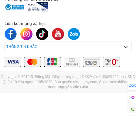
Liên kết mạng xã hội:
THÔNG TIN KHÁC
Copyright © 2019
Di Động Mỹ
. Giấy chứng nhận ĐKKD số 41J8029429 do UBND
Quận 10 cấp ngày 11/05/2020. Bản quyền didongmy.com, Chịu trách nhiệm nội
dung:
Nguyễn Văn Giàu