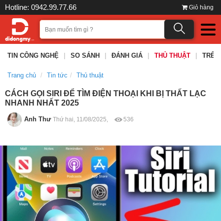
Hotline: 0942.99.77.66
Giỏ hàng
TIN CÔNG NGHỆ
|
SO SÁNH
|
ĐÁNH GIÁ
|
THỦ THUẬT
|
TRÊN
Trang chủ
Tin tức
Thủ thuật
CÁCH GỌI SIRI ĐỂ TÌM ĐIỆN THOẠI KHI BỊ THẤT LẠC
NHANH NHẤT 2025
Anh Thư
Thứ hai, 11/08/2025,
536