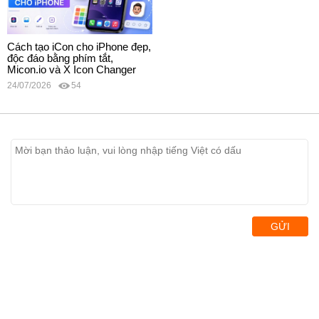
Cách tạo iCon cho iPhone đẹp,
độc đáo bằng phím tắt,
Micon.io và X Icon Changer
24/07/2026
54
GỬI