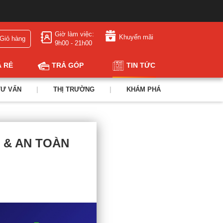
Giờ làm việc:
Khuyến mãi
Giỏ hàng
9h00 - 21h00
Á RẺ
TRẢ GÓP
TIN TỨC
TƯ VẤN
|
THỊ TRƯỜNG
|
KHÁM PHÁ
 & AN TOÀN