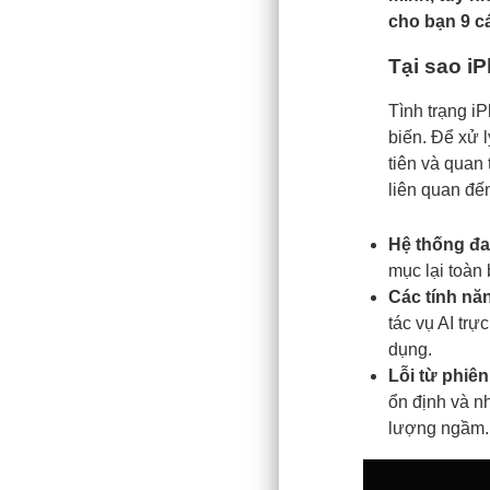
cho bạn 9 c
Tại sao i
Tình trạng i
biến. Để xử 
tiên và quan
liên quan đế
Hệ thống đa
mục lại toàn
Các tính năn
tác vụ AI trự
dụng.
Lỗi từ phiê
ổn định và n
lượng ngầm.