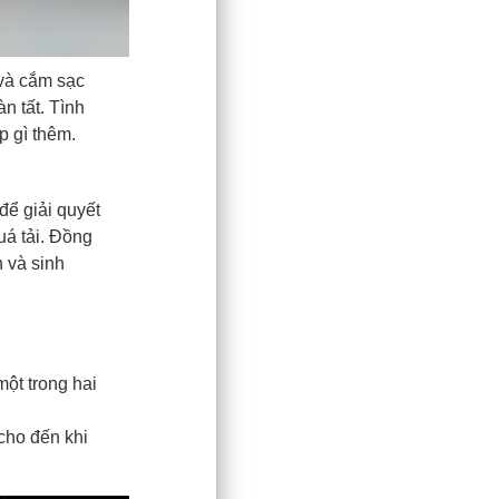
 và cắm sạc
n tất. Tình
p gì thêm.
ể giải quyết
á tải. Đồng
n và sinh
ột trong hai
cho đến khi