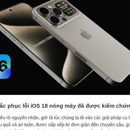
ắc phục lỗi iOS 18 nóng máy đã được kiểm chứ
ểu rõ nguyên nhân, giờ là lúc chúng ta đi vào các giải pháp cụ 
ệu quả và an toàn, được sắp xếp từ đơn giản đến chuyên sâu, g