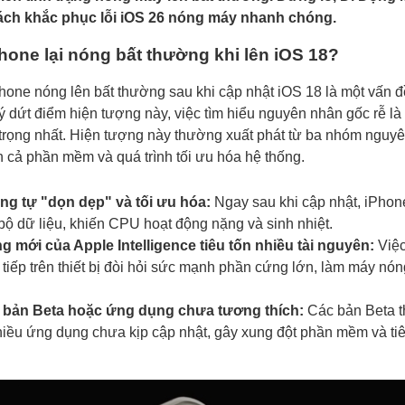
ách khắc phục lỗi iOS 26 nóng máy nhanh chóng.
Phone lại nóng bất thường khi lên iOS 18?
Phone nóng lên bất thường sau khi cập nhật iOS 18 là một vấn 
lý dứt điểm hiện tượng này, việc tìm hiểu nguyên nhân gốc rễ l
 trọng nhất. Hiện tượng này thường xuất phát từ ba nhóm nguy
n cả phần mềm và quá trình tối ưu hóa hệ thống.
ng tự "dọn dẹp" và tối ưu hóa:
Ngay sau khi cập nhật, iPhone
 bộ dữ liệu, khiến CPU hoạt động nặng và sinh nhiệt.
g mới của Apple Intelligence tiêu tốn nhiều tài nguyên:
Việc
c tiếp trên thiết bị đòi hỏi sức mạnh phần cứng lớn, làm máy nón
n bản Beta hoặc ứng dụng chưa tương thích:
Các bản Beta 
hiều ứng dụng chưa kịp cập nhật, gây xung đột phần mềm và ti