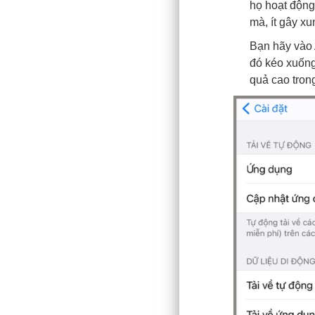
họ hoạt động
mà, ít gây xu
Bạn hãy vào 
đó kéo xuống
quả cao trong