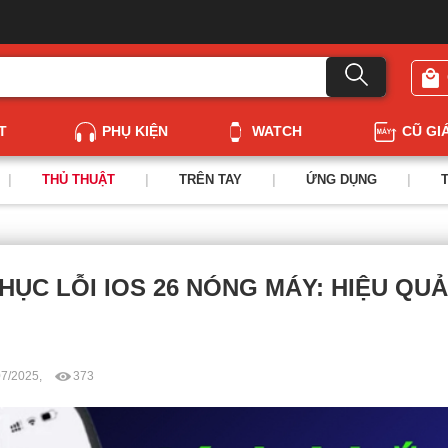
T
PHỤ KIỆN
WATCH
CŨ GI
|
THỦ THUẬT
|
TRÊN TAY
|
ỨNG DỤNG
|
ỤC LỖI IOS 26 NÓNG MÁY: HIỆU QUẢ
07/2025,
373