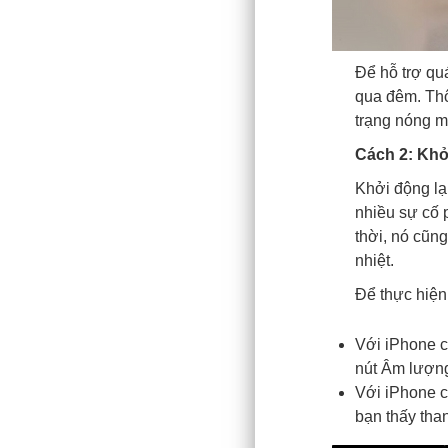
Để hỗ trợ qu
qua đêm. Thô
trạng nóng m
Cách 2: Khởi
Khởi động lạ
nhiều sự cố 
thời, nó cũng
nhiệt.
Để thực hiện
Với iPhone c
nút Âm lượng
Với iPhone c
bạn thấy than