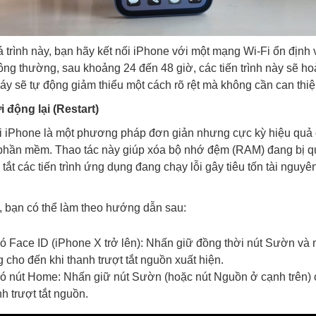
á trình này, bạn hãy kết nối iPhone với một mạng Wi-Fi ổn định
ng thường, sau khoảng 24 đến 48 giờ, các tiến trình này sẽ hoà
áy sẽ tự động giảm thiểu một cách rõ rệt mà không cần can thiệ
 động lại (Restart)
i iPhone là một phương pháp đơn giản nhưng cực kỳ hiệu quả đ
phần mềm. Thao tác này giúp xóa bộ nhớ đệm (RAM) đang bị qu
 tắt các tiến trình ứng dụng đang chạy lỗi gây tiêu tốn tài nguyê
, bạn có thể làm theo hướng dẫn sau:
ó Face ID (iPhone X trở lên): Nhấn giữ đồng thời nút Sườn và m
 cho đến khi thanh trượt tắt nguồn xuất hiện.
ó nút Home: Nhấn giữ nút Sườn (hoặc nút Nguồn ở cạnh trên) 
h trượt tắt nguồn.