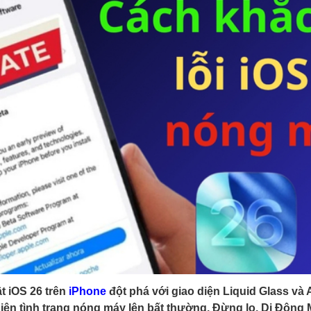
t iOS 26 trên
iPhone
đột phá với giao diện Liquid Glass và 
iên tình trạng nóng máy lên bất thường. Đừng lo, Di Động 