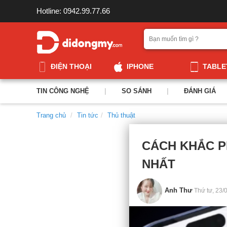
Hotline: 0942.99.77.66
ĐIỆN THOẠI
IPHONE
TABLE
TIN CÔNG NGHỆ
|
SO SÁNH
|
ĐÁNH GIÁ
Trang chủ
Tin tức
Thủ thuật
CÁCH KHẮC PH
NHẤT
Anh Thư
Thứ tư, 23/