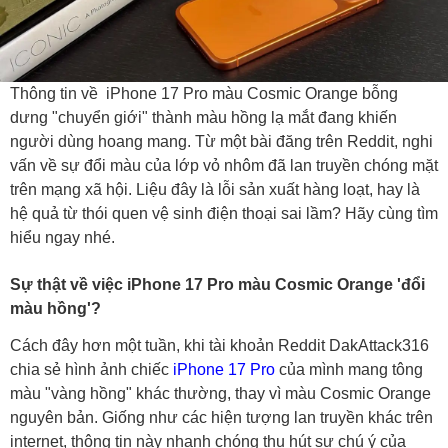
Thông tin về iPhone 17 Pro màu Cosmic Orange bỗng
dưng "chuyển giới" thành màu hồng lạ mắt đang khiến
người dùng hoang mang. Từ một bài đăng trên Reddit, nghi
vấn về sự đổi màu của lớp vỏ nhôm đã lan truyền chóng mặt
trên mạng xã hội. Liệu đây là lỗi sản xuất hàng loạt, hay là
hệ quả từ thói quen vệ sinh điện thoại sai lầm? Hãy cùng tìm
hiểu ngay nhé.
Sự thật về việc iPhone 17 Pro màu Cosmic Orange 'đổi
màu hồng'?
Cách đây hơn một tuần, khi tài khoản Reddit DakAttack316
chia sẻ hình ảnh chiếc
iPhone 17 Pro
của mình mang tông
màu "vàng hồng" khác thường, thay vì màu Cosmic Orange
nguyên bản. Giống như các hiện tượng lan truyền khác trên
internet, thông tin này nhanh chóng thu hút sự chú ý của