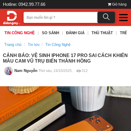
Hotline: 0942.99.77.66
Giỏ hàng
TIN CÔNG NGHỆ
|
SO SÁNH
|
ĐÁNH GIÁ
|
THỦ THUẬT
|
TRÊN
Trang chủ
Tin tức
Tin Công Nghệ
CẢNH BÁO: VỆ SINH IPHONE 17 PRO SAI CÁCH KHIẾN
MÀU CAM VŨ TRỤ BIẾN THÀNH HỒNG
Nam Nguyễn
Thứ sáu, 24/10/2025,
312