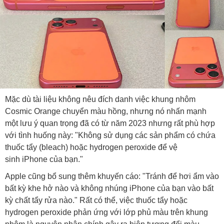
Mặc dù tài liệu không nêu đích danh việc khung nhôm
Cosmic Orange chuyển màu hồng, nhưng nó nhấn mạnh
một lưu ý quan trọng đã có từ năm 2023 nhưng rất phù hợp
với tình huống này: "Không sử dụng các sản phẩm có chứa
thuốc tẩy (bleach) hoặc hydrogen peroxide để vệ
sinh iPhone của bạn."
Apple cũng bổ sung thêm khuyến cáo: "Tránh để hơi ẩm vào
bất kỳ khe hở nào và không nhúng iPhone của bạn vào bất
kỳ chất tẩy rửa nào." Rất có thể, việc thuốc tẩy hoặc
hydrogen peroxide phản ứng với lớp phủ màu trên khung