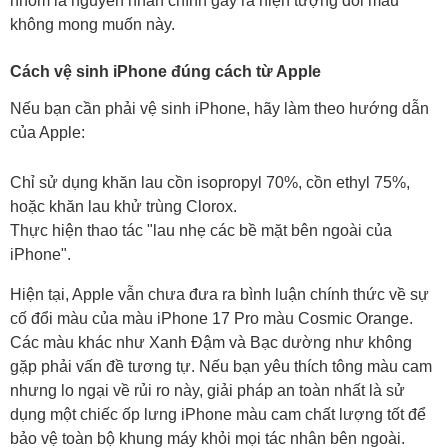
nhôm là nguyên nhân chính gây ra hiện tượng đổi màu
không mong muốn này.
Cách vệ sinh iPhone đúng cách từ Apple
Nếu bạn cần phải vệ sinh iPhone, hãy làm theo hướng dẫn
của Apple:
Chỉ sử dụng khăn lau cồn isopropyl 70%, cồn ethyl 75%,
hoặc khăn lau khử trùng Clorox.
Thực hiện thao tác "lau nhẹ các bề mặt bên ngoài của
iPhone".
Hiện tại, Apple vẫn chưa đưa ra bình luận chính thức về sự
cố đổi màu của màu iPhone 17 Pro màu Cosmic Orange.
Các màu khác như Xanh Đậm và Bạc dường như không
gặp phải vấn đề tương tự. Nếu bạn yêu thích tông màu cam
nhưng lo ngại về rủi ro này, giải pháp an toàn nhất là sử
dụng một chiếc ốp lưng iPhone màu cam chất lượng tốt để
bảo vệ toàn bộ khung máy khỏi mọi tác nhân bên ngoài.