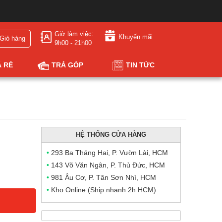
Giờ làm việc:
Khuyến mãi
Giỏ hàng
9h00 - 21h00
Á RẺ
TRẢ GÓP
TIN TỨC
HỆ THỐNG CỬA HÀNG
•
293 Ba Tháng Hai, P. Vườn Lài, HCM
•
143 Võ Văn Ngân, P. Thủ Đức, HCM
•
981 Âu Cơ, P. Tân Sơn Nhì, HCM
•
Kho Online (Ship nhanh 2h HCM)