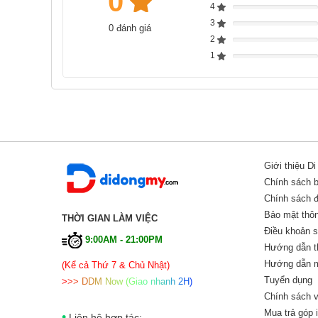
0
4
Complete
3
0 đánh giá
Complete
2
Complete
1
Complete
Giới thiệu D
Chính sách 
Chính sách đổ
Bảo mật thôn
THỜI GIAN LÀM VIỆC
Điều khoản 
9:00AM - 21:00PM
Hướng dẫn t
Hướng dẫn m
(Kể cả Thứ 7 & Chủ Nhật)
Tuyển dụng
>
>
>
D
D
M
N
o
w
(
G
i
a
o
n
h
a
n
h
2
H
)
Chính sách v
Mua trả góp 
•
Liên hệ hợp tác: