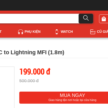
T
PHỤ KIỆN
WATCH
CŨ GI
 to Lightning MFI (1.8m)
199.000 đ
500.000 đ
MUA NGAY
Giao hàng tận nơi hoặc tại cửa hàng