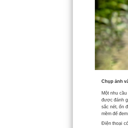
Chụp ảnh và
Một nhu cầu 
được đánh g
sắc nét, ổn 
mềm để đem đ
Điện thoại c