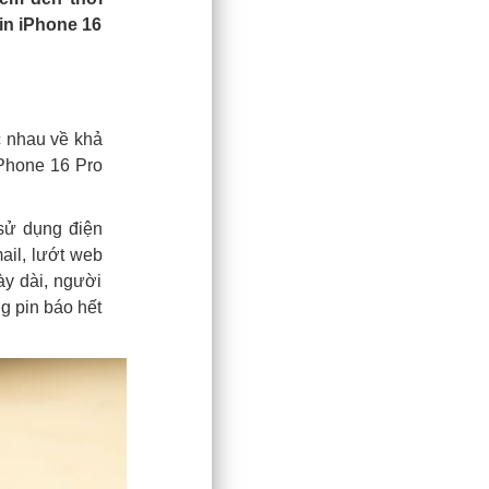
in iPhone 16
c nhau về khả
iPhone 16 Pro
 sử dụng điện
ail, lướt web
ày dài, người
g pin báo hết