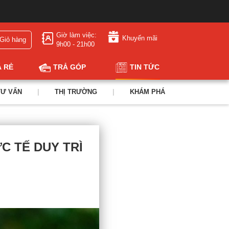
Giờ làm việc:
Khuyến mãi
Giỏ hàng
9h00 - 21h00
Á RẺ
TRẢ GÓP
TIN TỨC
TƯ VẤN
|
THỊ TRƯỜNG
|
KHÁM PHÁ
C TẾ DUY TRÌ