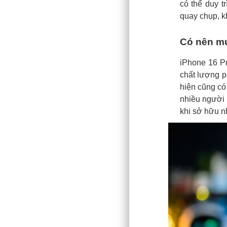
có thể duy t
quay chụp, kh
Có nên mu
iPhone 16 Pr
chất lượng p
hiện cũng có
nhiều người 
khi sở hữu n