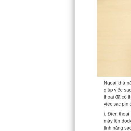
Ngoài khả nă
giúp việc sạ
thoại đã có 
việc sạc pin 
i. Điện thoạ
máy lên dock
tính năng sạ