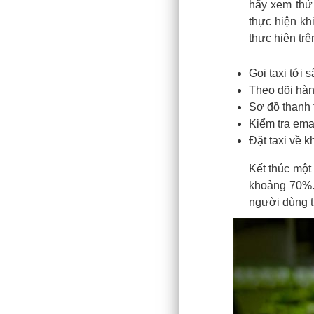
hãy xem thử
thực hiện kh
thực hiện trê
Gọi taxi tới s
Theo dõi hàn
Sơ đồ thanh 
Kiểm tra emai
Đặt taxi về 
Kết thúc một
khoảng 70%.
người dùng t