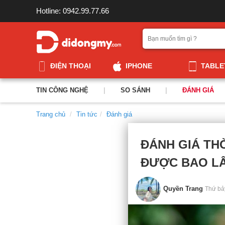
Hotline: 0942.99.77.66
ĐIỆN THOẠI
IPHONE
TABLE
TIN CÔNG NGHỆ
|
SO SÁNH
|
ĐÁNH GIÁ
Trang chủ
Tin tức
Đánh giá
ĐÁNH GIÁ THỜ
ĐƯỢC BAO L
Quyền Trang
Thứ bả