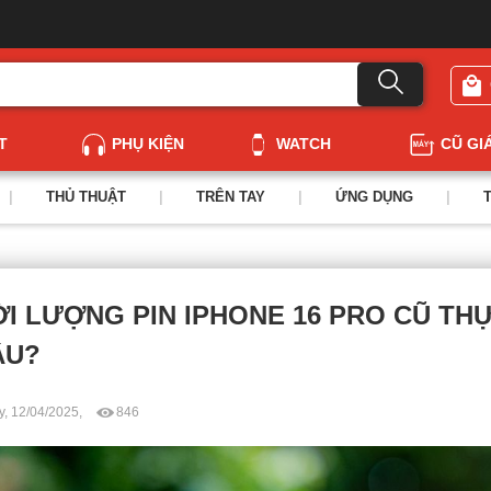
T
PHỤ KIỆN
WATCH
CŨ GI
|
THỦ THUẬT
|
TRÊN TAY
|
ỨNG DỤNG
|
I LƯỢNG PIN IPHONE 16 PRO CŨ THỰ
ÂU?
y, 12/04/2025,
846