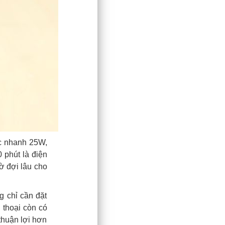
ạc nhanh 25W,
 phút là điện
ờ đợi lâu cho
g chỉ cần đặt
 thoại còn có
thuận lợi hơn