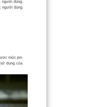
c người dùng
ợc người dùng
 được mức pin
 sử dụng của