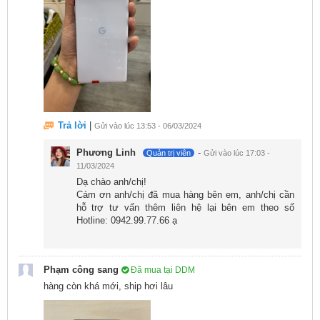
liệu như hình ảnh và ứng dụng một cách nhanh chóng
và tiện lợi. Hơn nữa, Google Pixel 7a cũ đẹp chạy trên
hệ điều hành Android 13, mang đến những tính năng
mới và cải thiện hiệu suất.
Tuy nhiên, một số bài test hiệu năng đã cho thấy
Google Pixel 7a 128GB cũ có xu hướng nhanh nóng
Trả lời
|
Gửi vào lúc 13:53 - 06/03/2024
và gây giảm hiệu suất đáng kể khi chơi game trong
thời gian dài.
Phương Linh
-
Quản trị viên
Gửi vào lúc 17:03 -
11/03/2024
Dạ chào anh/chị!
Cám ơn anh/chị đã mua hàng bên em, anh/chị cần
hỗ trợ tư vấn thêm liên hệ lại bên em theo số
Hotline: 0942.99.77.66 ạ
Phạm công sang
Đã mua tại DDM
hàng còn khá mới, ship hơi lâu