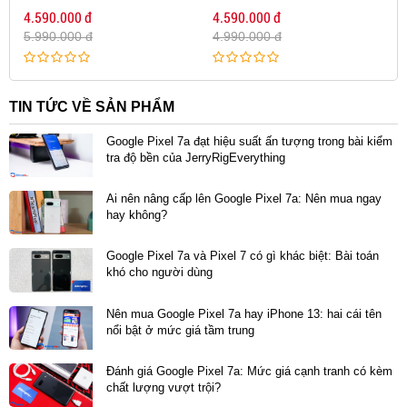
4.590.000 đ
4.590.000 đ
Màn hình của Google Pixel 7a 128GB cũ có kích
5.990.000 đ
4.990.000 đ
thước khá nhỏ, chỉ 6.1 inch, giúp dễ dàng sử dụng và
tiện lợi. Với kích thước tổng thể là 152 x 72.9 x 9.0mm
TIN TỨC VỀ SẢN PHẨM
và cân nặng 193.5 gram, Google Pixel 7a cũ đẹp nhẹ
nhàng và dễ dàng di chuyển mà không gây cảm giác
Google Pixel 7a đạt hiệu suất ấn tượng trong bài kiểm
tra độ bền của JerryRigEverything
nặng nề hay chiếm diện tích.
Ai nên nâng cấp lên Google Pixel 7a: Nên mua ngay
hay không?
Google Pixel 7a và Pixel 7 có gì khác biệt: Bài toán
khó cho người dùng
Nên mua Google Pixel 7a hay iPhone 13: hai cái tên
nổi bật ở mức giá tầm trung
Đánh giá Google Pixel 7a: Mức giá cạnh tranh có kèm
chất lượng vượt trội?