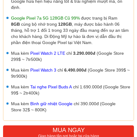
Google hứa hẹn hiệu năng tốt & trải nghiệm mượt mà, ổn
định.
Google Pixel 7a 5G 128GB Cũ 99%
được trang bị Ram
8GB
cùng bộ nhớ trong
128GB
, máy được
bảo hành 06
tháng,
hỗ trợ 1 đổi 1 trong 33 ngày đầu
mang đến sự an tâm
cho khách hàng.
Di Động Mỹ tự hào là đơn vị dẫn đầu thị
phần điện thoại Google Pixel tại Việt Nam.
Mua kèm
Pixel Watch 2 LTE
chỉ
3.290.000đ
(Google Store
299$ ~ 7tr500k)
Mua kèm
Pixel Watch 3
chỉ
6.490.000đ
(Google Store 399$ ~
9tr900k)
Mua kèm
T
ai nghe Pixel Buds A
chỉ 1.690.000đ (Google Store
99$ ~ 2tr400k)
Mua kèm
Bình giữ nhiệt Google
chỉ 390.000đ (Google
Store 32$ ~ 800K)
MUA NGAY
Giao hàng tận nơi hoặc tại cửa hàng