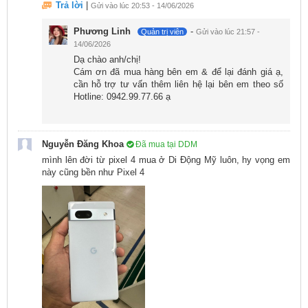
Trả lời
|
Gửi vào lúc 20:53 - 14/06/2026
Phương Linh
-
Quản trị viên
Gửi vào lúc 21:57 -
14/06/2026
Dạ chào anh/chị!
Ngoài ra, Google Pixel 7a 128GB cũ 99 hỗ trợ công
Cám ơn đã mua hàng bên em & để lại đánh giá ạ,
nghệ HDR10, HDR10+ và HLG, mang lại cho người
cần hỗ trợ tư vấn thêm liên hệ lại bên em theo số
Hotline: 0942.99.77.66 ạ
dùng trải nghiệm xem phim tuyệt vời với độ sáng, độ
tương phản và màu sắc chân thực.
Nguyễn Đăng Khoa
Đã mua tại DDM
Về cụm camera ấn tượng:
mình lên đời từ pixel 4 mua ở Di Động Mỹ luôn, hy vọng em
Camera của Google Pixel 7a 128GB cũ được trang bị
này cũng bền như Pixel 4
một cụm camera kép ở mặt sau, bao gồm một camera
chính 64MP với khẩu độ f/1.9 và kích thước cảm biến
1/1.73, cùng với một camera siêu rộng 13MP với khẩu
độ f/2.2. Tuy nhiên, giống như Google Pixel 7, camera
góc siêu rộng trên Pixel 7a không tích hợp tính năng
tự động lấy nét và cũng thiếu chế độ chụp macro.