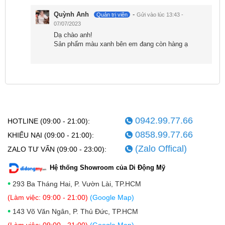
Quỳnh Anh
-
Quản trị viên
Gửi vào lúc 13:43 -
07/07/2023
Dạ chào anh!
Sản phẩm màu xanh bên em đang còn hàng ạ
Tuy nhiên, một điểm trừ là Pixel 7a 128GB cũ giá rẻ
chỉ hỗ trợ sạc nhanh tối đa 18W. Điều này có nghĩa là
quá trình sạc đầy pin có thể mất đến 2 tiếng. Điều này
0942.99.77.66
HOTLINE (09:00 - 21:00):
có thể là một sự khó chịu cho những người dùng
0858.99.77.66
KHIẾU NẠI (09:00 - 21:00):
mong muốn sạc nhanh và tiết kiệm thời gian.
(Zalo Offical)
ZALO TƯ VẤN (09:00 - 23:00):
Nhưng, điểm tích cực là Google Pixel 7a cũ cũng hỗ
Hệ thống Showroom của Di Động Mỹ
trợ sạc không dây, giúp người dùng tiện lợi hơn trong
•
293 Ba Tháng Hai, P. Vườn Lài, TP.HCM
việc sạc pin mà không cần dùng cáp.
(Làm việc: 09:00 - 21:00)
(Google Map)
Có nên mua
Google Pixel 7a 128GB cũ hay
•
143 Võ Văn Ngân, P. Thủ Đức, TP.HCM
không?
(Làm việc: 09:00 - 21:00)
(Google Map)