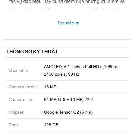
tác vụ đặc biệt. Hãy cùng điểm qua những ưu điểm và
nhược điểm của Pixel 7a cũ để có cái nhìn tổng quan
và làm được quyết định mua hàng thông minh.
▾
Đọc thêm
Đánh giá
Google Pixel 7a 128GB cũ
về
thiết kế tối
giản:
Google Pixel 7a 128GB cũ 99 có thiết kế được lấy
THÔNG SỐ KỸ THUẬT
cảm hứng từ các phiên bản trước đó của Google.
Khung camera được làm từ lớp nhôm sáng bóng, và
AMOLED, 6.1 inches Full HD+, 1080 x
Màn hình:
thiết kế lồi lên mặt lưng tạo điểm nhấn đặc biệt.
2400 pixels, 90 Hz
Camera trước:
13 MP
Camera sau:
64 MP, f1.9 + 13 MP, f/2.2
Chipset:
Google Tensor G2 (5 nm)
Rom:
128 GB