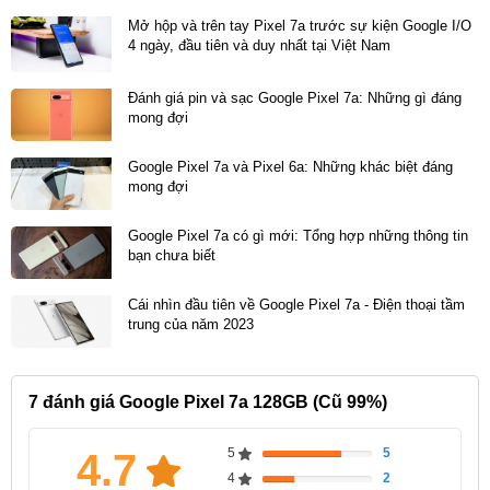
Phần thân máy của Google Pixel 7a được làm từ
Mở hộp và trên tay Pixel 7a trước sự kiện Google I/O
khung nhôm chắc chắn, trong khi mặt lưng được sử
4 ngày, đầu tiên và duy nhất tại Việt Nam
dụng chất liệu nhựa thay vì kính cường lực sang
trọng. Ngoài ra, Google Pixel 7a cũ cũng có tiêu chuẩn
Đánh giá pin và sạc Google Pixel 7a: Những gì đáng
mong đợi
kháng nước và chống bụi IP67.
Google Pixel 7a và Pixel 6a: Những khác biệt đáng
Đánh giá
Google Pixel 7a cũ về
màn hình:
mong đợi
Google Pixel 7a 128GB cũ được trang bị một màn
hình OLED có kích thước 6,1 inch và độ phân giải
Google Pixel 7a có gì mới: Tổng hợp những thông tin
bạn chưa biết
2400 x 1080 pixel. Với tần số quét 90Hz, người dùng
có thể tận hưởng những trải nghiệm tuyệt vời khi sử
Cái nhìn đầu tiên về Google Pixel 7a - Điện thoại tầm
trung của năm 2023
dụng smartphone. Màn hình này cung cấp hình ảnh
mượt mà và rõ nét.
7
đánh giá Google Pixel 7a 128GB (Cũ 99%)
5
5
4.7
71.4%
4
2
Complete
28.6%