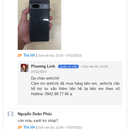
Tổng thể, vi xử lý trên Google Pixel 7a 128GB cũ đáp
ứng tốt cho các tác vụ cơ bản và thời lượng pin sử
dụng khá tốt. Tuy nhiên, cần lưu ý về vấn đề nhiệt độ
tăng cao khi chơi game liên tục trong thời gian dài.
Đánh giá
Google Pixel 7a 128GB cũ
về dung lượng
Trả lời
|
Gửi vào lúc 13:20 - 07/11/2023
lên đến 4300 mAh
Google Pixel 7a được trang bị một pin Li-Po có dung
Phương Linh
-
Quản trị viên
Gửi vào lúc 14:28 -
07/11/2023
lượng 4385 mAh, mang lại thời lượng pin sử dụng
Dạ chào anh/chị!
khá lâu, lên đến 7 tiếng. Điều này đảm bảo rằng
Cám ơn anh/chị đã mua hàng bên em, anh/chị cần
hỗ trợ tư vấn thêm liên hệ lại bên em theo số
người dùng có thể sử dụng điện thoại trong một
Hotline: 0942.99.77.66 ạ
khoảng thời gian dài trước khi cần sạc lại.
Nguyễn Doãn Phúc
còn màu xanh ko shop?
Trả lời
|
Gửi vào lúc 12:08 - 07/07/2023