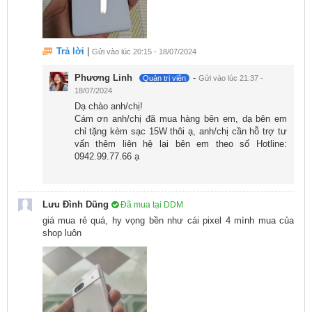
Trả lời
|
Gửi vào lúc 20:15 - 18/07/2024
Phương Linh
-
Quản trị viên
Gửi vào lúc 21:37 -
18/07/2024
Dạ chào anh/chị!
Cám ơn anh/chị đã mua hàng bên em, dạ bên em
Về hiệu năng mượt mà:
chỉ tặng kèm sạc 15W thôi ạ, anh/chị cần hỗ trợ tư
vấn thêm liên hệ lại bên em theo số Hotline:
Về hiệu năng, Google Pixel 7a 128GB cũ 99 chạy hệ
0942.99.77.66 ạ
điều hành Android 13 với giao diện nguyên bản từ
Google, mang đến một trải nghiệm quen thuộc. Một
Lưu Đình Dũng
Đã mua tại DDM
thông tin hữu ích là Google Pixel 7a cũ giá rẻ được hỗ
giá mua rẻ quá, hy vọng bền như cái pixel 4 mình mua của
trợ cập nhật phần mềm trong suốt 5 năm, đảm bảo
shop luôn
người dùng sẽ có những bản vá lỗi và tính năng mới
nhất trong thời gian dài.
Google Pixel 7a 128GB cũ được trang bị vi xử lý