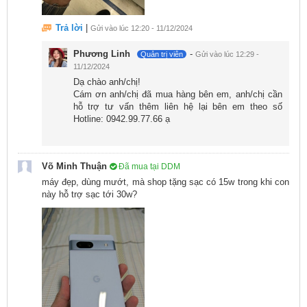
Trả lời
|
Gửi vào lúc 12:20 - 11/12/2024
Phương Linh
-
Quản trị viên
Gửi vào lúc 12:29 -
11/12/2024
Dạ chào anh/chị!
Cám ơn anh/chị đã mua hàng bên em, anh/chị cần
hỗ trợ tư vấn thêm liên hệ lại bên em theo số
Hotline: 0942.99.77.66 ạ
Võ Minh Thuận
Đã mua tại DDM
Giao diện chụp ảnh trên Google Pixel 7a 128GB cũ 99
máy đẹp, dùng mướt, mà shop tặng sạc có 15w trong khi con
được thiết kế đơn giản và trực quan. Các chế độ chụp
này hỗ trợ sạc tới 30w?
được thể hiện qua các biểu tượng, người dùng có thể
vuốt sang trái hoặc sang phải để tìm kiếm chế độ chụp
ảnh phù hợp với nhu cầu của mình.