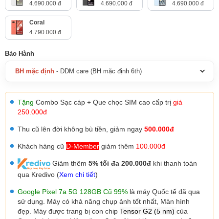
4.690.000 đ
4.690.000 đ
4.690.000 đ
Coral
4.790.000 đ
Bảo Hành
BH mặc định
- DDM care (BH mặc định 6th)
Tặng
Combo Sạc cáp + Que chọc SIM cao cấp trị
giá
250.000đ
Thu cũ lên đời không bù tiền,
giảm ngay
500.000đ
Khách hàng cũ
D-Member
giảm thêm
100.000đ
Giảm thêm
5% tối đa 200.000đ
khi thanh toán
qua Kredivo (
Xem chi tiết
)
Google Pixel 7a 5G 128GB Cũ 99%
là máy Quốc tế đã qua
sử dụng. Máy có khả năng chụp ảnh tốt nhất, Màn hình
đẹp.
Máy được trang bị con chip
Tensor G2 (5 nm)
của