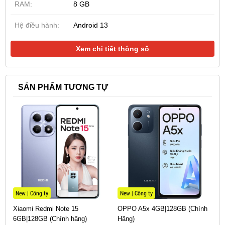
RAM:
8 GB
Hệ điều hành:
Android 13
Viền máy được bo góc 2D để mang lại cảm giác thoải
Xem chi tiết thông số
mái khi cầm nắm. Google Pixel 7a sử dụng thanh kim
loại chạy dọc trong camera, tạo sự đồng nhất về màu
SẢN PHẨM TƯƠNG TỰ
sắc giữa mặt lưng và camera, tạo ra một sự hòa sắc
đẹp mắt.
New | Công ty
New | Công ty
Xiaomi Redmi Note 15
OPPO A5x 4GB|128GB (Chính
6GB|128GB (Chính hãng)
Hãng)