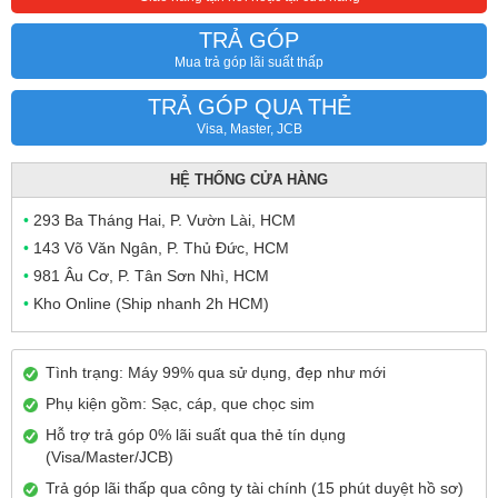
TRẢ GÓP
Mua trả góp lãi suất thấp
TRẢ GÓP QUA THẺ
Visa, Master, JCB
HỆ THỐNG CỬA HÀNG
•
293 Ba Tháng Hai, P. Vườn Lài, HCM
•
143 Võ Văn Ngân, P. Thủ Đức, HCM
•
981 Âu Cơ, P. Tân Sơn Nhì, HCM
•
Kho Online (Ship nhanh 2h HCM)
Tình trạng: Máy 99% qua sử dụng, đẹp như mới
Phụ kiện gồm: Sạc, cáp, que chọc sim
Hỗ trợ trả góp 0% lãi suất qua thẻ tín dụng
(Visa/Master/JCB)
Trả góp lãi thấp qua công ty tài chính (15 phút duyệt hồ sơ)