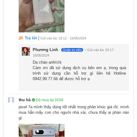
Google Tensor G2 (5 nm) với kiến trúc Octa-core, bao
gồm 2 nhân Cortex-X1 tốc độ 2.85 GHz, 2 nhân
Cortex-A78 tốc độ 2.35 GHz và 4 nhân Cortex-A55 tốc
độ 1.80 GHz. Đồng thời, máy cũng đi kèm với chip đồ
họa Mali-G710 MP7.
Trả lời
|
Gửi vào lúc 19:12 - 16/05/2024
Phương Linh
-
Quản trị viên
Gửi vào lúc 20:17 -
16/05/2024
Dạ chào anh/chị
Cám ơn đã sử dụng dịch vụ bên em ạ, trong quá
trình sử dụng cần hỗ trợ gì liên hệ Hotline
0942.99.77.66 để được hỗ trợ ạ
thu hà
Đã mua tại DDM
pixel 7a mình thấy dùng tốt nhất trong phân khúc giá rồi, mình
mua hẳn mấy con cho người nhà xài, chưa thấy ai phàn nàn
gì
Với bộ nhớ RAM 8GB và bộ nhớ trong 128GB (UFS
3.1), Google Pixel 7a cho phép người dùng lưu trữ dữ