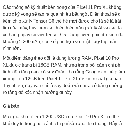
Các thông số kỹ thuật bên trong của Pixel 11 Pro XL không
được kỳ vọng sẽ tạo ra quá nhiều bất ngờ. Điện thoại sẽ đi
kèm chip xử lý Tensor G6 thế hệ mới được cho là sẽ là trái
tim của máy, hứa hẹn cải thiện hiệu năng xử lý AI và các tác
vụ hàng ngày so với Tensor G5. Dung lượng pin dự kiến đạt
khoảng 5.200mAh, con số phù hợp với một flagship màn
hình lớn.
Một điểm đáng theo dõi là dung lượng RAM. Pixel 10 Pro
XL được trang bị 16GB RAM, nhưng trong bối cảnh chi phí
linh kiện tăng cao, có suy đoán cho rằng Google có thể giảm
xuống còn 12GB trên Pixel 11 Pro XL để kiểm soát giá bán.
Tuy nhiên, đây vẫn chỉ là suy đoán và chưa có bằng chứng
rõ ràng để xác nhận hướng đi này.
Giá bán
Mức giá khởi điểm 1.200 USD của Pixel 10 Pro XL có thể
khó duy trì trong bối cảnh chi phí sản xuất leo thang. Đây là