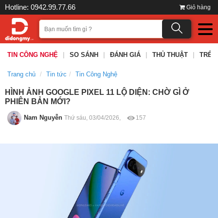
Hotline: 0942.99.77.66
Giỏ hàng
TIN CÔNG NGHỆ
|
SO SÁNH
|
ĐÁNH GIÁ
|
THỦ THUẬT
|
TRÊN
Trang chủ
Tin tức
Tin Công Nghệ
HÌNH ẢNH GOOGLE PIXEL 11 LỘ DIỆN: CHỜ GÌ Ở
PHIÊN BẢN MỚI?
Nam Nguyễn
Thứ sáu, 03/04/2026,
157