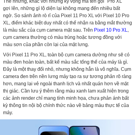
Thế nhưng, khác với những kỳ vọng mà tên gọi "Pro XL"
gợi lên, những gì lộ diện lại không mang đến nhiều bất
ngờ. So sánh ảnh rò rỉ của Pixel 11 Pro XL với Pixel 10 Pro
XL, điểm khác biệt duy nhất có thể nhận ra bằng mắt thường
là màu sắc của cụm camera mặt sau. Trên
Pixel 10 Pro XL
,
cụm camera thường có màu trùng hoặc tương đồng với
màu sơn của phần còn lại của mặt lưng.
Với Pixel 11 Pro XL, toàn bộ cụm camera dường như sẽ có
màu đen hoàn toàn, bất kể màu sắc tổng thể của máy là gì.
Đây là một thay đổi nhỏ, nhưng không hẳn là vô nghĩa. Cụm
camera đen trên nền lưng máy tạo ra sự tương phản rõ ràng
hơn, mang lại vẻ ngoài thanh lịch và nhất quán hơn về mặt
thị giác. Cần lưu ý thêm rằng màu xanh lam xuất hiện trong
các ảnh render chỉ mang tính minh họa, chưa phản ánh bất
kỳ thông tin nội bộ chính thức nào về bảng màu thực tế của
máy.