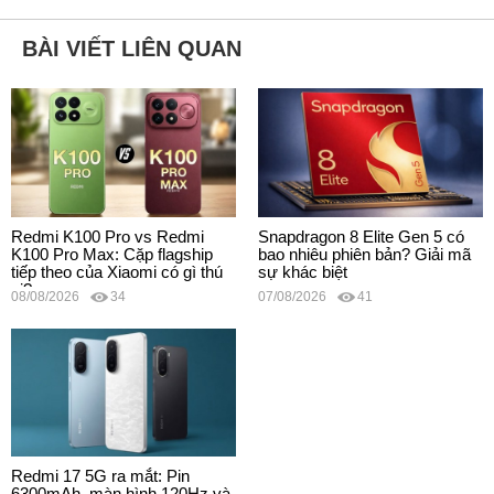
BÀI VIẾT LIÊN QUAN
Redmi K100 Pro vs Redmi
Snapdragon 8 Elite Gen 5 có
K100 Pro Max: Cặp flagship
bao nhiêu phiên bản? Giải mã
tiếp theo của Xiaomi có gì thú
sự khác biệt
vị?
08/08/2026
34
07/08/2026
41
Redmi 17 5G ra mắt: Pin
6300mAh, màn hình 120Hz và