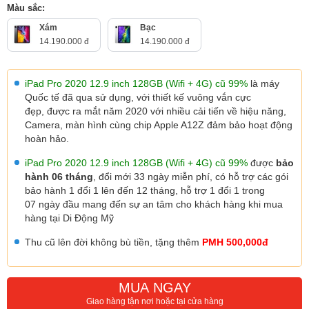
Màu sắc:
Xám
Bạc
14.190.000 đ
14.190.000 đ
iPad Pro 2020 12.9 inch 128GB (Wifi + 4G) cũ 99%
là máy
Quốc tế đã qua sử dụng, với thiết kế vuông vắn cực
đẹp, được ra mắt năm 2020 với nhiều cải tiến về hiệu năng,
Camera,
màn hình cùng chip Apple A12Z đảm bảo hoạt động
hoàn hảo.
iPad Pro 2020 12.9 inch 128GB (Wifi + 4G) cũ 99%
được
bảo
hành 06 tháng
, đổi mới 33 ngày miễn phí, có hỗ trợ các gói
bảo hành 1 đổi 1 lên đến 12 tháng,
hỗ trợ 1 đổi 1 trong
07 ngày đầu
mang đến sự an tâm cho khách hàng khi mua
hàng tại Di Động Mỹ
Thu cũ lên đời không bù tiền, tặng thêm
PMH 500,000đ
MUA NGAY
Giao hàng tận nơi hoặc tại cửa hàng