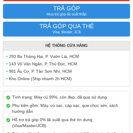
TRẢ GÓP
Mua trả góp lãi suất thấp
TRẢ GÓP QUA THẺ
Visa, Master, JCB
HỆ THỐNG CỬA HÀNG
•
293 Ba Tháng Hai, P. Vườn Lài, HCM
•
143 Võ Văn Ngân, P. Thủ Đức, HCM
•
981 Âu Cơ, P. Tân Sơn Nhì, HCM
•
Kho Online (Ship nhanh 2h HCM)
Tình trạng: Máy cũ 99%, còn đẹp, đã qua sử dụng
Phụ kiện gồm: Máy, củ sạc, cáp sạc, que chọc sim, sách
hướng dẫn
Hỗ trợ trả góp 0% lãi suất qua thẻ tín dụng
(Visa/Master/JCB)