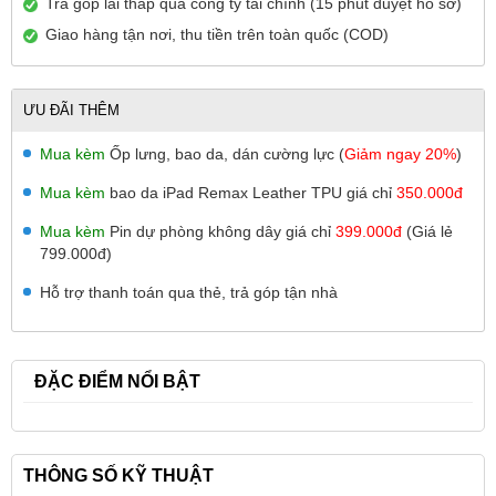
Trả góp lãi thấp qua công ty tài chính (15 phút duyệt hồ sơ)
Giao hàng tận nơi, thu tiền trên toàn quốc (COD)
ƯU ĐÃI THÊM
Mua kèm
Ốp lưng, bao da, dán cường lực (
Giảm ngay 20%
)
Mua kèm
bao da iPad Remax Leather TPU giá chỉ
350.000đ
Mua kèm
Pin dự phòng không dây giá chỉ
399.000đ
(Giá lẻ
799.000đ)
Hỗ trợ thanh toán qua thẻ, trả góp tận nhà
ĐẶC ĐIỂM NỔI BẬT
THÔNG SỐ KỸ THUẬT