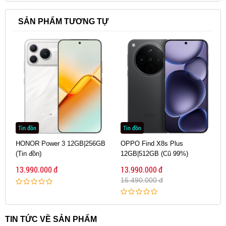
SẢN PHẨM TƯƠNG TỰ
Tin đồn
Tin đồn
HONOR Power 3 12GB|256GB
OPPO Find X8s Plus
(Tin đồn)
12GB|512GB (Cũ 99%)
13.990.000 đ
13.990.000 đ
16.490.000 đ
TIN TỨC VỀ SẢN PHẨM