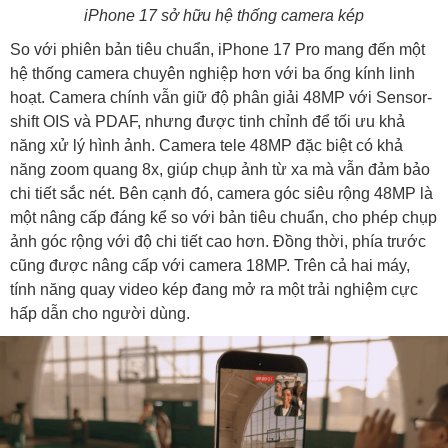
iPhone 17 sở hữu hệ thống camera kép
So với phiên bản tiêu chuẩn, iPhone 17 Pro mang đến một
hệ thống camera chuyên nghiệp hơn với ba ống kính linh
hoạt. Camera chính vẫn giữ độ phân giải 48MP với Sensor-
shift OIS và PDAF, nhưng được tinh chỉnh để tối ưu khả
năng xử lý hình ảnh. Camera tele 48MP đặc biệt có khả
năng zoom quang 8x, giúp chụp ảnh từ xa mà vẫn đảm bảo
chi tiết sắc nét. Bên cạnh đó, camera góc siêu rộng 48MP là
một nâng cấp đáng kể so với bản tiêu chuẩn, cho phép chụp
ảnh góc rộng với độ chi tiết cao hơn. Đồng thời, phía trước
cũng được nâng cấp với camera 18MP. Trên cả hai máy,
tính năng quay video kép đang mở ra một trải nghiệm cực
hấp dẫn cho người dùng.