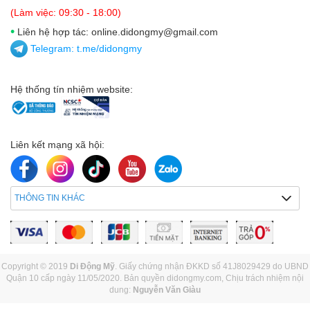
(Làm việc: 09:30 - 18:00)
•
Liên hệ hợp tác: online.didongmy@gmail.com
Telegram:
t.me/didongmy
Hệ thống tín nhiệm website:
Liên kết mạng xã hội:
THÔNG TIN KHÁC
Copyright © 2019
Di Động Mỹ
. Giấy chứng nhận ĐKKD số 41J8029429 do UBND
Quận 10 cấp ngày 11/05/2020. Bản quyền didongmy.com, Chịu trách nhiệm nội
dung:
Nguyễn Văn Giàu