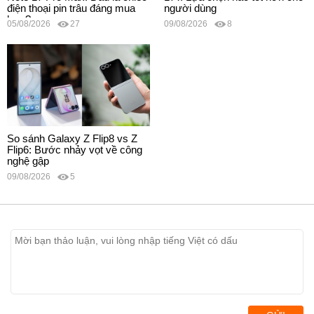
điện thoại pin trâu đáng mua
người dùng
hơn?
05/08/2026
27
09/08/2026
8
So sánh Galaxy Z Flip8 vs Z
Flip6: Bước nhảy vọt về công
nghệ gập
09/08/2026
5