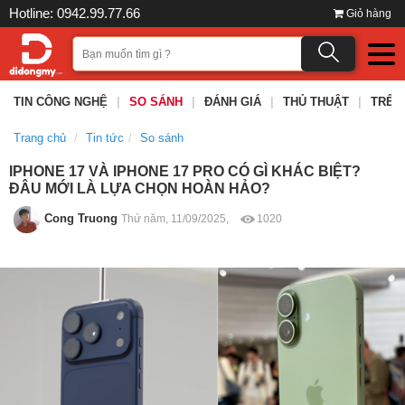
Hotline: 0942.99.77.66
Giỏ hàng
TIN CÔNG NGHỆ
|
SO SÁNH
|
ĐÁNH GIÁ
|
THỦ THUẬT
|
TRÊN
Trang chủ
Tin tức
So sánh
IPHONE 17 VÀ IPHONE 17 PRO CÓ GÌ KHÁC BIỆT?
ĐÂU MỚI LÀ LỰA CHỌN HOÀN HẢO?
Cong Truong
Thứ năm, 11/09/2025,
1020