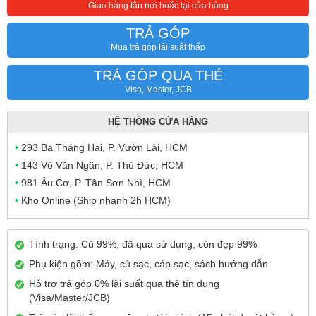
Giao hàng tận nơi hoặc tại cửa hàng
TRẢ GÓP
Mua trả góp lãi suất thấp
TRẢ GÓP QUA THẺ
Visa, Master, JCB
HỆ THỐNG CỬA HÀNG
•
293 Ba Tháng Hai, P. Vườn Lài, HCM
•
143 Võ Văn Ngân, P. Thủ Đức, HCM
•
981 Âu Cơ, P. Tân Sơn Nhì, HCM
•
Kho Online (Ship nhanh 2h HCM)
Tình trạng: Cũ 99%, đã qua sử dụng, còn đẹp 99%
Phụ kiện gồm: Máy, củ sạc, cáp sạc, sách hướng dẫn
Hỗ trợ trả góp 0% lãi suất qua thẻ tín dụng
(Visa/Master/JCB)