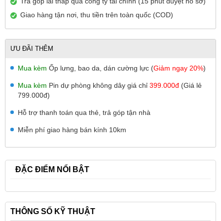
Trả góp lãi thấp qua công ty tài chính (15 phút duyệt hồ sơ)
Giao hàng tận nơi, thu tiền trên toàn quốc (COD)
ƯU ĐÃI THÊM
Mua kèm
Ốp lưng, bao da, dán cường lực (
Giảm ngay 20%
)
Mua kèm
Pin dự phòng không dây giá chỉ
399.000đ
(Giá lẻ
799.000đ)
Hỗ trợ thanh toán qua thẻ, trả góp tận nhà
Miễn phí giao hàng bán kính 10km
ĐẶC ĐIỂM NỔI BẬT
THÔNG SỐ KỸ THUẬT