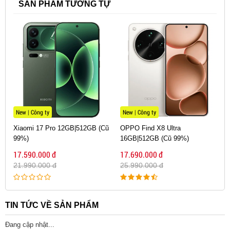
SẢN PHẨM TƯƠNG TỰ
New | Công ty
New | Công ty
Xiaomi 17 Pro 12GB|512GB (Cũ
OPPO Find X8 Ultra
99%)
16GB|512GB (Cũ 99%)
17.590.000 đ
17.690.000 đ
21.990.000 đ
25.990.000 đ
TIN TỨC VỀ SẢN PHẨM
Đang cập nhật...